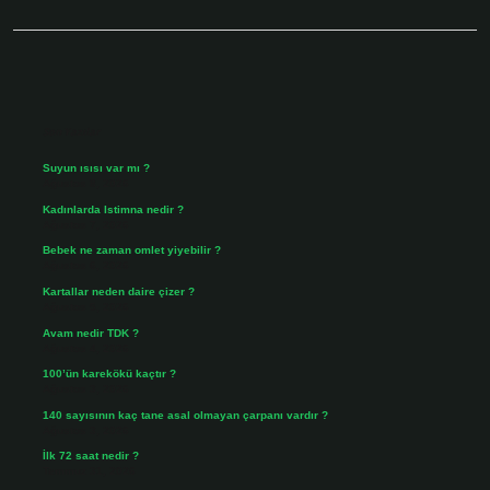
Sidebar
Son Yazılar
Suyun ısısı var mı ?
Ağustos 8, 2026
Kadınlarda Istimna nedir ?
Ağustos 7, 2026
Bebek ne zaman omlet yiyebilir ?
Ağustos 6, 2026
Kartallar neden daire çizer ?
Ağustos 5, 2026
Avam nedir TDK ?
Ağustos 4, 2026
100’ün karekökü kaçtır ?
Ağustos 3, 2026
140 sayısının kaç tane asal olmayan çarpanı vardır ?
Ağustos 3, 2026
İlk 72 saat nedir ?
Temmuz 31, 2026