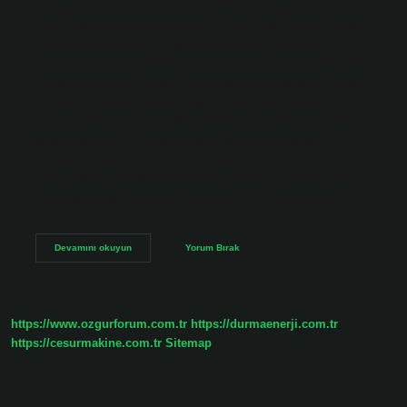
kullanım sıklığı: Türkiye’de her 49’da bir. Cansın ismi
Kur’an’da geçiyor mu? Cansu ismi hayat kaynağı ve yaşam
sevinci anlamına gelir. Cansu ismi Kuran’da geçiyor mu?
Farsça ve Türkçe kökenli iki kelimeden oluşan Cansu ismi
Kuran’da geçmez. Cananı ne demek sözlük anlamı? canan
1. sevgili, sevilen, sevilen kişi. 2. kadın ismi. Üçüncü taş
Cansin ne demek? Türk Dil Kurumu’na göre Cansın isminin
anlamı şöyledir: “Sevgi dolusun, sevilmeye layıksın,
dostsun, sevgilisin” anlamlarına gelen bir isimdir. Can ismi
hangi ülkeye ait? Olmak (Türkçe: [dʒan]) ruh, hayat, can
veya kalp anlamına gelen yaygın bir Türk, Azerbaycan…
Cansın
Devamını okuyun
Yorum Bırak
Ne
Demek
Sözlük
Anlamı
https://www.ozgurforum.com.tr
https://durmaenerji.com.tr
https://cesurmakine.com.tr
Sitemap