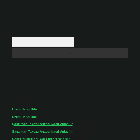
Arama
Son yorumlar
Üzüm Hangi Ilde
için
admin
Üzüm Hangi Ilde
için
Rabia
Şanzıman Takozu Arızası Nasıl Anlaşilir
için
admin
Şanzıman Takozu Arızası Nasıl Anlaşilir
için
Rüveyda
Şeker Yüklemesi Yan Etkileri Nelerdir
için
admin