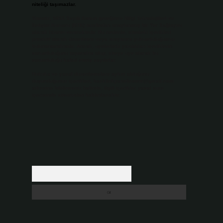
niteliği taşımazlar.
Sitemiz, 5651 Sayılı Kanun gereğince Bilgi Teknolojileri ve
İletişim Kurumu (BTK) tarafından onaylanmış bir Yer Sağlayıcı
olarak hizmet vermektedir. Bu nedenle, sitedeki içerikleri
proaktif olarak denetleme veya araştırma yükümlülüğümüz
bulunmamaktadır. Ancak, üyelerimiz yazdıkları içeriklerin
sorumluluğunu taşımakta olup, siteye üye olarak bu
sorumluluğu kabul etmiş sayılırlar.
Hukuka ve yasal düzenlemelere aykırı olduğunu
düşündüğünüz içerikleri,
backlinkpanelicomtr@gmail.com
adresine bildirmeniz halinde, ilgili içerikler yasal süre
içerisinde sitemizden kaldırılacaktır.
Arama