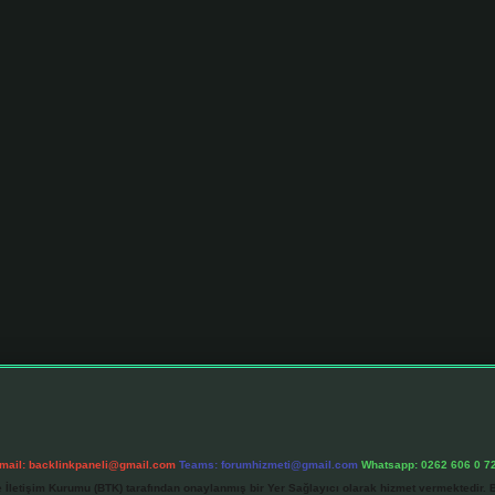
mail:
backlinkpaneli@gmail.com
Teams:
forumhizmeti@gmail.com
Whatsapp: 0262 606 0 7
e İletişim Kurumu (BTK) tarafından onaylanmış bir Yer Sağlayıcı olarak hizmet vermektedir. B