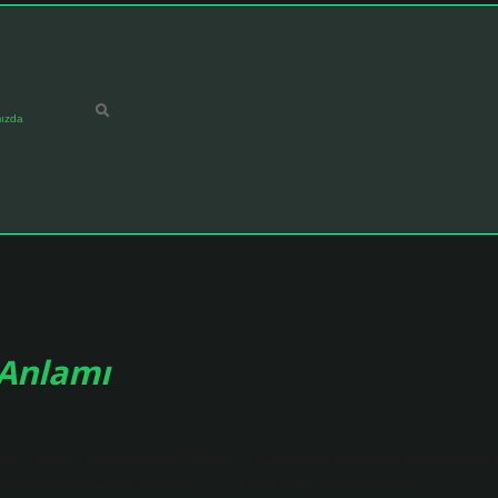
ızda
 Anlamı
nım sıklığı: Türkiye’de her 49’da bir. Cansın ismi Kur’an’da geçiyor mu?
Cansu ismi Kuran’da geçiyor mu? Farsça ve Türkçe kökenli iki