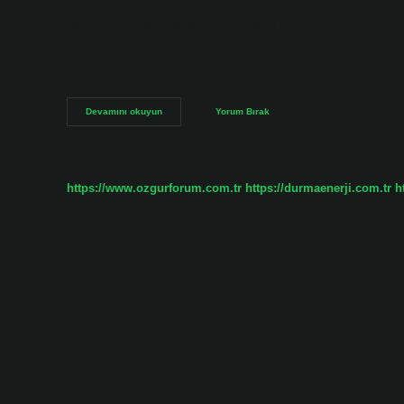
kelimeden oluşan Cansu ismi Kuran’da geçmez. Cananı ne dem
ismi. Üçüncü taş Cansin ne demek? Türk Dil Kurumu’na göre
dostsun, sevgilisin” anlamlarına gelen bir isimdir. Can ismi
anlamına gelen yaygın bir Türk, Azerbaycan…
Cansın
Devamını okuyun
Yorum Bırak
Ne
Demek
Sözlük
Anlamı
https://www.ozgurforum.com.tr
https://durmaenerji.com.tr
h