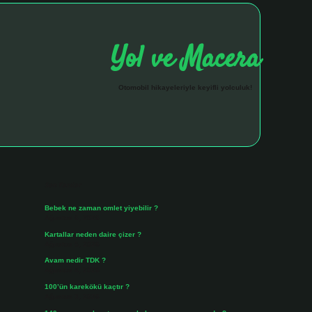
Yol ve Macera
Otomobil hikayeleriyle keyifli yolculuk!
Sidebar
hiltonbet giriş a
Son Yazılar
Bebek ne zaman omlet yiyebilir ?
Ağustos 6, 2026
Kartallar neden daire çizer ?
Ağustos 5, 2026
Avam nedir TDK ?
Ağustos 4, 2026
100’ün karekökü kaçtır ?
Ağustos 3, 2026