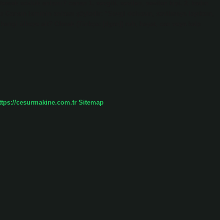
ek sözlük anlamı? canan 1. sevgili, sevilen, sevilen kişi. 2. kadın
 Cansın isminin anlamı şöyledir: “Sevgi dolusun, sevilmeye layıksın,
 hangi ülkeye ait? Olmak (Türkçe: [dʒan]) ruh, hayat, can veya kalp
ttps://cesurmakine.com.tr
Sitemap