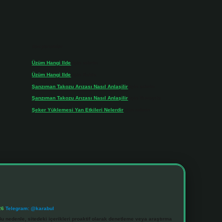
Son yorumlar
Üzüm Hangi Ilde
için
admin
Üzüm Hangi Ilde
için
Rabia
Şanzıman Takozu Arızası Nasıl Anlaşilir
için
admin
Şanzıman Takozu Arızası Nasıl Anlaşilir
için
Rüveyda
Şeker Yüklemesi Yan Etkileri Nelerdir
için
admin
26
Telegram: @karabul
u nedenle, sitedeki içerikleri proaktif olarak denetleme veya araştırma