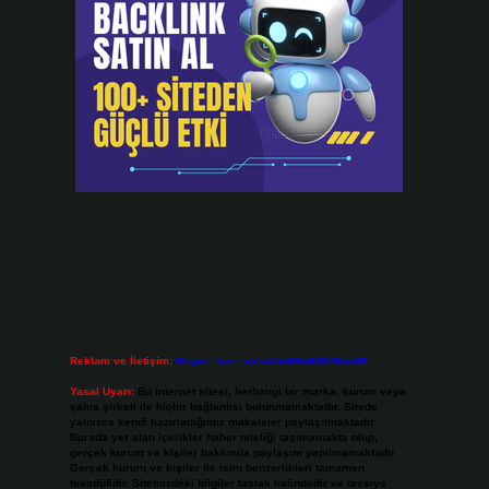
Reklam ve İletişim:
Skype: live:.cid.575569c608265c69
Yasal Uyarı:
Bu internet sitesi, herhangi bir marka, kurum veya
şahıs şirketi ile hiçbir bağlantısı bulunmamaktadır. Sitede
yalnızca kendi hazırladığımız makaleler paylaşılmaktadır.
Burada yer alan içerikler haber niteliği taşımamakta olup,
gerçek kurum ve kişiler hakkında paylaşım yapılmamaktadır.
Gerçek kurum ve kişiler ile isim benzerlikleri tamamen
tesadüfidir. Sitemizdeki bilgiler taslak halindedir ve tavsiye