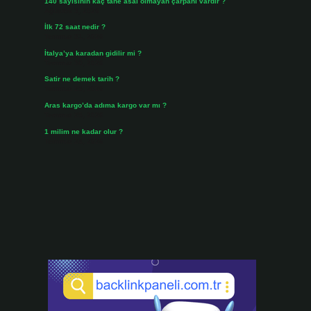
140 sayısının kaç tane asal olmayan çarpanı vardır ?
Ağustos 3, 2026
İlk 72 saat nedir ?
Temmuz 31, 2026
İtalya’ya karadan gidilir mi ?
Temmuz 30, 2026
Satir ne demek tarih ?
Temmuz 25, 2026
Aras kargo’da adıma kargo var mı ?
Temmuz 25, 2026
1 milim ne kadar olur ?
Temmuz 24, 2026