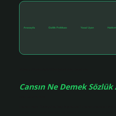
Anasayfa
Gizlilik Politikası
Yasal Uyarı
Hakkım
Etiket:
Canan ismi Türkiyede kaç tane var
Cansın Ne Demek Sözlük
Tarih: Eylül 29, 2024
Cansın ismi Türkiye’de kaç kişide var? Cansın isminin kulla
Cansu ismi hayat kaynağı ve yaşam sevinci anlamına gelir. 