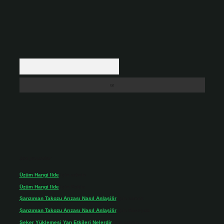
Arama
Son yorumlar
Üzüm Hangi Ilde
için
admin
Üzüm Hangi Ilde
için
Rabia
Şanzıman Takozu Arızası Nasıl Anlaşilir
için
admin
Şanzıman Takozu Arızası Nasıl Anlaşilir
için
Rüveyda
Şeker Yüklemesi Yan Etkileri Nelerdir
için
admin