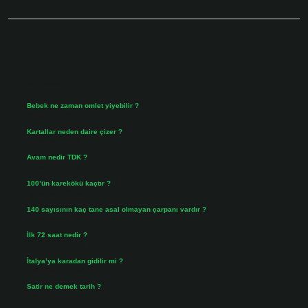
Sidebar
Son Yazılar
Bebek ne zaman omlet yiyebilir ?
Ağustos 6, 2026
Kartallar neden daire çizer ?
Ağustos 5, 2026
Avam nedir TDK ?
Ağustos 4, 2026
100’ün karekökü kaçtır ?
Ağustos 3, 2026
140 sayısının kaç tane asal olmayan çarpanı vardır ?
Ağustos 3, 2026
İlk 72 saat nedir ?
Temmuz 31, 2026
İtalya’ya karadan gidilir mi ?
Temmuz 30, 2026
Satir ne demek tarih ?
Temmuz 25, 2026