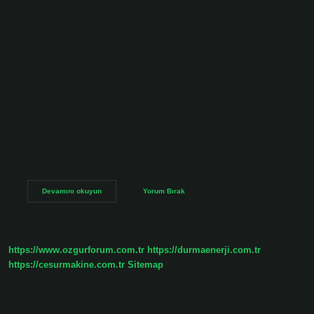
kullanım sıklığı: Türkiye’de her 49’da bir. Cansın ismi
Kur’an’da geçiyor mu? Cansu ismi hayat kaynağı ve yaşam
sevinci anlamına gelir. Cansu ismi Kuran’da geçiyor mu?
Farsça ve Türkçe kökenli iki kelimeden oluşan Cansu ismi
Kuran’da geçmez. Cananı ne demek sözlük anlamı? canan
1. sevgili, sevilen, sevilen kişi. 2. kadın ismi. Üçüncü taş
Cansin ne demek? Türk Dil Kurumu’na göre Cansın isminin
anlamı şöyledir: “Sevgi dolusun, sevilmeye layıksın,
dostsun, sevgilisin” anlamlarına gelen bir isimdir. Can ismi
hangi ülkeye ait? Olmak (Türkçe: [dʒan]) ruh, hayat, can
veya kalp anlamına gelen yaygın bir Türk, Azerbaycan…
Cansın
Devamını okuyun
Yorum Bırak
Ne
Demek
Sözlük
Anlamı
https://www.ozgurforum.com.tr
https://durmaenerji.com.tr
https://cesurmakine.com.tr
Sitemap