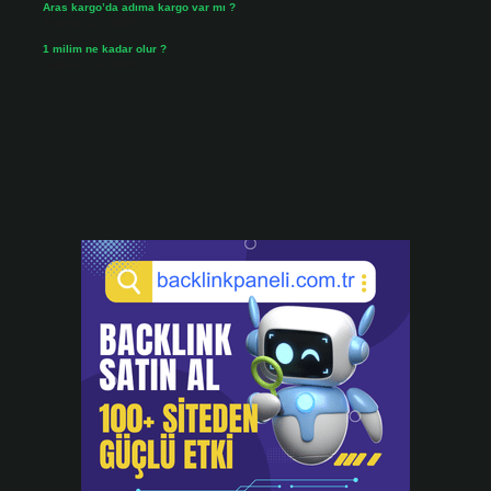
Aras kargo’da adıma kargo var mı ?
Temmuz 25, 2026
1 milim ne kadar olur ?
Temmuz 24, 2026