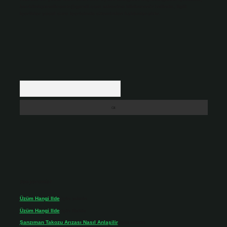
backlinkpanelicomtr@gmail.com
adresine bildirmeniz halinde, ilgili
içerikler yasal süre içerisinde sitemizden kaldırılacaktır.
Arama
Son yorumlar
Üzüm Hangi Ilde
için
admin
Üzüm Hangi Ilde
için
Rabia
Şanzıman Takozu Arızası Nasıl Anlaşilir
için
admin