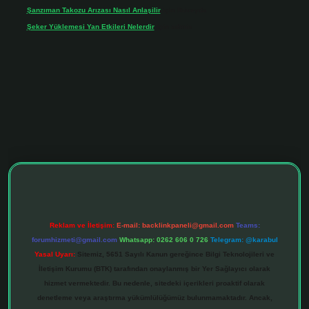
Şanzıman Takozu Arızası Nasıl Anlaşilir
için
Rüveyda
Şeker Yüklemesi Yan Etkileri Nelerdir
için
admin
tonbet giriş adresi
tulipbett.net
Reklam ve İletişim:
E-mail:
backlinkpaneli@gmail.com
Teams:
forumhizmeti@gmail.com
Whatsapp: 0262 606 0 726
Telegram: @karabul
Yasal Uyarı:
Sitemiz, 5651 Sayılı Kanun gereğince Bilgi Teknolojileri ve
İletişim Kurumu (BTK) tarafından onaylanmış bir Yer Sağlayıcı olarak
hizmet vermektedir. Bu nedenle, sitedeki içerikleri proaktif olarak
denetleme veya araştırma yükümlülüğümüz bulunmamaktadır. Ancak,