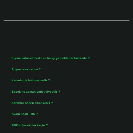
Sidebar
Son Yazılar
Kıyma baharatı nedir ve hangi yemeklerde kullanılır ?
Ağustos 9, 2026
Suyun ısısı var mı ?
Ağustos 8, 2026
Kadınlarda Istimna nedir ?
Ağustos 7, 2026
Bebek ne zaman omlet yiyebilir ?
Ağustos 6, 2026
Kartallar neden daire çizer ?
Ağustos 5, 2026
Avam nedir TDK ?
Ağustos 4, 2026
100’ün karekökü kaçtır ?
Ağustos 3, 2026