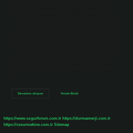
yetiştirebileceğiniz uzun ömürlü çiçekler listesinde başı
çekiyor. Bodrum papatyası Asteracaea ailesine ait. Bu
çiçeğin mızrak şeklindeki yapraklarının kenarları bazı
çeşitlerde pürüzsüz, bazılarında ise tırtıklıdır. Hangi çiçek
hiç solmaz? Hiçbir zaman solmayan çiçek: Ölmezotu. En
dayanıklı çiçek hangisidir? Kardelenler. Soğuğa dayanıklı
çiçekler dendiğinde akla ilk gelen şey, adından da
anlaşılacağı üzere, kardelenlerdir. Ocak ayından Mart ayının
sonuna kadar çiçek açan ve bu kış aylarında en çok üretken
olan bir çiçek türü olan kardelenler, -20 dereceye kadar
düşük sıcaklıklara dayanabilir. Hangi çiçek uzun yaşar?
Oturma odası için çok yıllık çiçekler arasında şunlar yer
alır:…
Hangi
Devamını okuyun
Yorum Bırak
Çiçeğin
Ömrü
Uzun
Olur
https://www.ozgurforum.com.tr
https://durmaenerji.com.tr
https://cesurmakine.com.tr
Sitemap