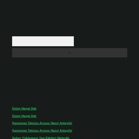
Arama
Son yorumlar
Üzüm Hangi Ilde
için
admin
Üzüm Hangi Ilde
için
Rabia
Şanzıman Takozu Arızası Nasıl Anlaşilir
için
admin
Şanzıman Takozu Arızası Nasıl Anlaşilir
için
Rüveyda
Şeker Yüklemesi Yan Etkileri Nelerdir
için
admin