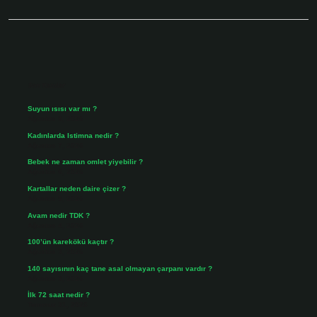
Sidebar
Son Yazılar
Suyun ısısı var mı ?
Ağustos 8, 2026
Kadınlarda Istimna nedir ?
Ağustos 7, 2026
Bebek ne zaman omlet yiyebilir ?
Ağustos 6, 2026
Kartallar neden daire çizer ?
Ağustos 5, 2026
Avam nedir TDK ?
Ağustos 4, 2026
100’ün karekökü kaçtır ?
Ağustos 3, 2026
140 sayısının kaç tane asal olmayan çarpanı vardır ?
Ağustos 3, 2026
İlk 72 saat nedir ?
Temmuz 31, 2026