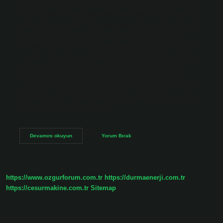
Çap, bir dairenin en büyük kirişidir. Çap, “R” (veya kısaca
2r) ile gösterilir. Çap sembolu nedir? Çap, bir çemberin en
büyük kirişidir. Çap, “R” (veya kısaca 2r) ile gösterilir. AB
bir çaptır. Yarıçap: Bu, merkezi ve çember üzerindeki
noktaları birleştiren doğru parçasıdır. Çap açılımı ne? Çift
Anadal, ön lisans veya lisans programlarında başarılı olan
öğrencilerin, anadal programlarıyla içerik bakımından
benzer başka bir programda ders alarak çift diploma
almalarını sağlayan bir uygulamadır. Çap açılımı ne? Çift
ana dal nedir? – Sadık Gültekin. Ø işareti ne anlama gelir?
ER; Norveç, Danca, Faroe ve…
Çap
Devamını okuyun
Yorum Bırak
Neyi
Ifade
Eder
https://www.ozgurforum.com.tr
https://durmaenerji.com.tr
https://cesurmakine.com.tr
Sitemap