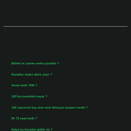
Sidebar
Son Yazılar
Bebek ne zaman omlet yiyebilir ?
Ağustos 6, 2026
Kartallar neden daire çizer ?
Ağustos 5, 2026
Avam nedir TDK ?
Ağustos 4, 2026
100’ün karekökü kaçtır ?
Ağustos 3, 2026
140 sayısının kaç tane asal olmayan çarpanı vardır ?
Ağustos 3, 2026
İlk 72 saat nedir ?
Temmuz 31, 2026
İtalya’ya karadan gidilir mi ?