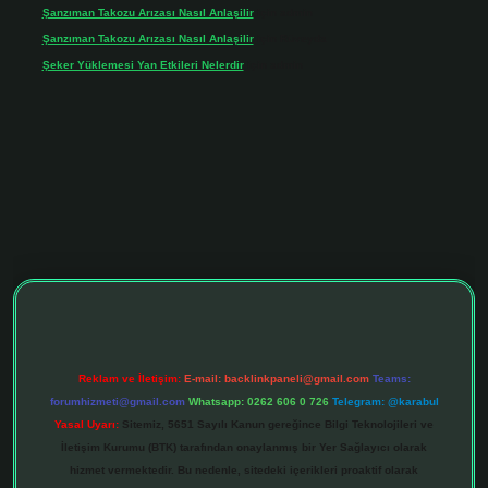
Şanzıman Takozu Arızası Nasıl Anlaşilir
için
admin
Şanzıman Takozu Arızası Nasıl Anlaşilir
için
Rüveyda
Şeker Yüklemesi Yan Etkileri Nelerdir
için
admin
iltonbet giriş adresi
tulipbett.net
Reklam ve İletişim:
E-mail:
backlinkpaneli@gmail.com
Teams:
forumhizmeti@gmail.com
Whatsapp: 0262 606 0 726
Telegram: @karabul
Yasal Uyarı:
Sitemiz, 5651 Sayılı Kanun gereğince Bilgi Teknolojileri ve
İletişim Kurumu (BTK) tarafından onaylanmış bir Yer Sağlayıcı olarak
hizmet vermektedir. Bu nedenle, sitedeki içerikleri proaktif olarak