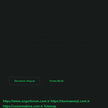
civarında güneybatı Asya’da yetiştirildiğine inanılıyor.
Soğuğa en dayanıklı tahıl olan çavdar, yüksek rakımlı,
kumlu ve gevşek toprakları sever. Rusya ve İskandinav
ülkeleri gibi çok sert kışların yaşandığı bölgelerde bile
yetiştirilir, sonbaharda ekilir ve ertesi yılın yaz başında
hasat edilir. Çavdarlar kimlerdir? Çavdar Tatarları Moğol
işgaliyle Anadolu’ya geldiler ve Ankara ile Eskişehir
arasında göçebe bir hayat sürdüler, geçimlerini tarım ve
yağmacılıkla sağladılar. Anadolu’daki İlhanlı otoritesi
zayıfladıkça beyliklere paralı asker olarak hizmet etmeye
başladılar. Çavdar Beyi kimdir? “Çavdar Aşireti’nin efendisi
Aliyar Bey’dir… Çavdar Beyliği nerede kuruldu?
Candaroğulları Beyliği, Anadolu Selçuklu Devleti’nin
dağılmasından sonra…
Çavdarlar
Devamını okuyun
Yorum Bırak
Hangi
Boydan
https://www.ozgurforum.com.tr
https://durmaenerji.com.tr
https://cesurmakine.com.tr
Sitemap