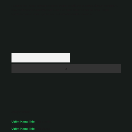
Hukuka ve yasal düzenlemelere aykırı olduğunu düşündüğünüz içerikleri,
backlinkpanelicomtr@gmail.com
adresine bildirmeniz halinde, ilgili
içerikler yasal süre içerisinde sitemizden kaldırılacaktır.
Arama
Son yorumlar
Üzüm Hangi Ilde
için
admin
Üzüm Hangi Ilde
için
Rabia