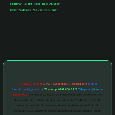
Şanzıman Takozu Arızası Nasıl Anlaşilir
için
Rüveyda
Şeker Yüklemesi Yan Etkileri Nelerdir
için
admin
ltonbet giriş adresi
tulipbett.net
Reklam ve İletişim:
E-mail:
backlinkpaneli@gmail.com
Teams:
forumhizmeti@gmail.com
Whatsapp: 0262 606 0 726
Telegram: @karabul
Yasal Uyarı:
Sitemiz, 5651 Sayılı Kanun gereğince Bilgi Teknolojileri ve
İletişim Kurumu (BTK) tarafından onaylanmış bir Yer Sağlayıcı olarak
hizmet vermektedir. Bu nedenle, sitedeki içerikleri proaktif olarak
denetleme veya araştırma yükümlülüğümüz bulunmamaktadır. Ancak,