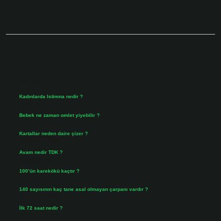
Sidebar
Son Yazılar
Kadınlarda Istimna nedir ?
Ağustos 7, 2026
Bebek ne zaman omlet yiyebilir ?
Ağustos 6, 2026
Kartallar neden daire çizer ?
Ağustos 5, 2026
Avam nedir TDK ?
Ağustos 4, 2026
100’ün karekökü kaçtır ?
Ağustos 3, 2026
140 sayısının kaç tane asal olmayan çarpanı vardır ?
Ağustos 3, 2026
İlk 72 saat nedir ?
Temmuz 31, 2026