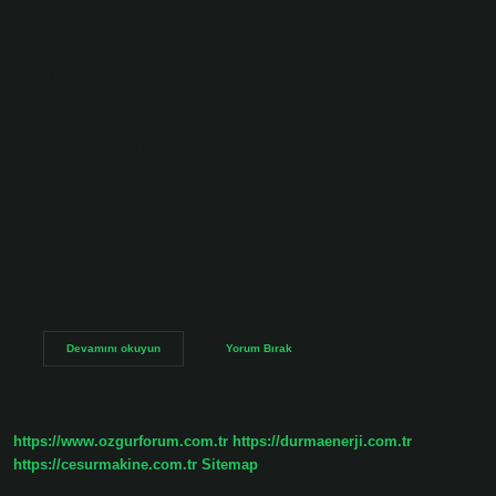
Cebrail, dört büyük meleğin en üstünüdür. Cebrail’e ayrıca
“Meleklerin Efendisi” anlamına gelen “Seyyidül Melaike”
de denir. 5 büyük melek kimdir? Etiyopya Ortodoks
Monoteistik Kilisesi, Michael, Gabriel, Raphael ve Uriel’e ek
olarak şu melekleri de büyük melekler olarak kabul eder:
Fanuel. İsmin anlamı “Tanrı’nın yüzü”dür. Allah’ın en
sevdiği melek kimdir? İsmin anlamı “Tanrı’nın gözdesi”dir.
Müslüman alimler, bu ismi İncil’deki ismiyle
bağdaştırmazlar; bunun “azziz” ve “Allah’ın sevgilisi”
anlamına gelen “il” kelimelerinden oluştuğunu iddia
ederler. Bunun sebebi, bu meleğin düşüşten önce Tanrı’nın
gözdesi olması ve şeytanın gerçek isminin bu olmasıdır.
Cennette baş melek kimdir? Rıdvan:…
En
Devamını okuyun
Yorum Bırak
Güçlü
Melek
Kim
https://www.ozgurforum.com.tr
https://durmaenerji.com.tr
https://cesurmakine.com.tr
Sitemap