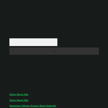
backlinkpanelicomtr@gmail.com
adresine bildirmeniz halinde, ilgili
içerikler yasal süre içerisinde sitemizden kaldırılacaktır.
Arama
Son yorumlar
Üzüm Hangi Ilde
için
admin
Üzüm Hangi Ilde
için
Rabia
Şanzıman Takozu Arızası Nasıl Anlaşilir
için
admin