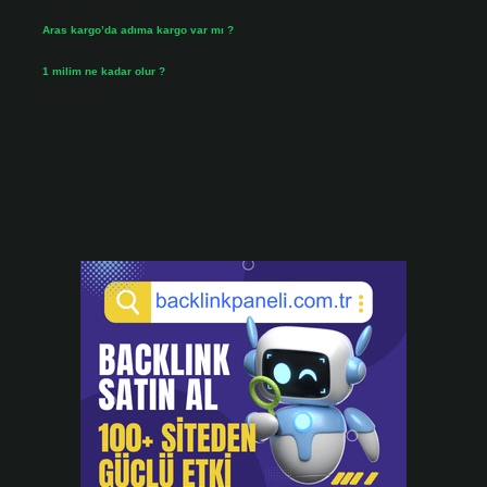
Temmuz 25, 2026
Aras kargo’da adıma kargo var mı ?
Temmuz 25, 2026
1 milim ne kadar olur ?
Temmuz 24, 2026