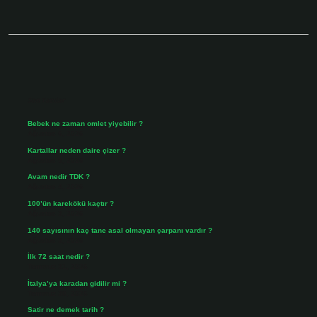
Sidebar
Son Yazılar
Bebek ne zaman omlet yiyebilir ?
Ağustos 6, 2026
Kartallar neden daire çizer ?
Ağustos 5, 2026
Avam nedir TDK ?
Ağustos 4, 2026
100’ün karekökü kaçtır ?
Ağustos 3, 2026
140 sayısının kaç tane asal olmayan çarpanı vardır ?
Ağustos 3, 2026
İlk 72 saat nedir ?
Temmuz 31, 2026
İtalya’ya karadan gidilir mi ?
Temmuz 30, 2026
Satir ne demek tarih ?