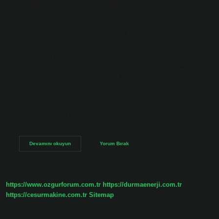
ibadethane. Alevilerin zikir yaptığı, bağlama çaldığı veya
semah yaptığı ibadethane. Herhangi bir ibadethanede
olduğu gibi, Cemevi’ne girmek için de bazı kurallar vardır.
Cem nedir, nasıl yapılır kısaca? “İki namazı birleştirmek”
anlamına gelen “cem”, öğle ve ikindi namazlarının öğle
veya ikindi vakitlerinde kullanılır; yani akşam veya gece,
akşam ve yatsı namazları birlikte kılınır. Hanefi mezhebine
göre, cem sadece hacılar içindir. Cem ayini nedir? Cem,
Aleviler ve Bektaşiler tarafından toplulukla birlikte
uygulanan dini bir ibadettir ve kuralları son derece
ayrıntılıdır. Cem yalnızca dini bir toplantı değil, aynı
zamanda ruhsal yenilenme, arınma ve toplumsal ve…
Cem
Devamını okuyun
Yorum Bırak
Ayini
Nasıl
Yapılır
https://www.ozgurforum.com.tr
https://durmaenerji.com.tr
https://cesurmakine.com.tr
Sitemap