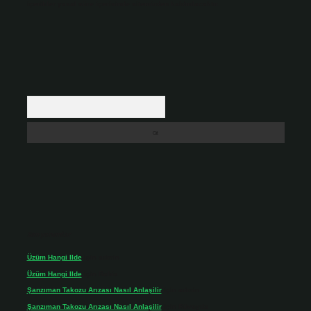
içerikler yasal süre içerisinde sitemizden kaldırılacaktır.
Arama
Son yorumlar
Üzüm Hangi Ilde
için
admin
Üzüm Hangi Ilde
için
Rabia
Şanzıman Takozu Arızası Nasıl Anlaşilir
için
admin
Şanzıman Takozu Arızası Nasıl Anlaşilir
için
Rüveyda