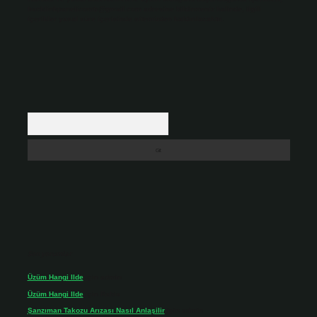
backlinkpanelicomtr@gmail.com
adresine bildirmeniz halinde, ilgili
içerikler yasal süre içerisinde sitemizden kaldırılacaktır.
Arama
Son yorumlar
Üzüm Hangi Ilde
için
admin
Üzüm Hangi Ilde
için
Rabia
Şanzıman Takozu Arızası Nasıl Anlaşilir
için
admin