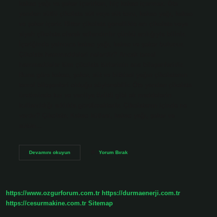
kakao yağı ve şeker içerirken, hiç kakao içermez. Öte
yandan sütlü çikolata süt veya süt tozu, kakao yağı, kakao
ve şeker içerir. Bitter çikolata genellikle acı çikolata veya
siyah çikolata olarak adlandırılır çünkü acılığıyla bilinir.
İçeriğinde yalnızca kakao yağı, kakao ve şeker bulunur.
Çikolata hammaddeleri nelerdir? Ancak temel
hammaddeler tüm çikolata türlerinin ana bileşenleridir.
Buna göre kakao, şeker, süt ve bitkisel yağın çikolatanın
temel bileşenleri olduğu söylenebilir. Öte yandan çikolata
üretiminde tuz ve vanilya özütü gibi ek maddelerin
kullanıldığı sıklıkla görülmektedir. Çikolatanın içinde ne
vardır? Çikolata; Kakao kütlesi, kakao yağı, şeker ve
sütün…
Çikolatanın
Devamını okuyun
Yorum Bırak
Ana
Maddesi
Nedir
https://www.ozgurforum.com.tr
https://durmaenerji.com.tr
https://cesurmakine.com.tr
Sitemap