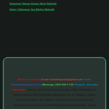
Şanzıman Takozu Arızası Nasıl Anlaşilir
için
Rüveyda
Şeker Yüklemesi Yan Etkileri Nelerdir
için
admin
iltonbet giriş adresi
tulipbett.net
Reklam ve İletişim:
E-mail:
backlinkpaneli@gmail.com
Teams:
forumhizmeti@gmail.com
Whatsapp: 0262 606 0 726
Telegram: @karabul
Yasal Uyarı:
Sitemiz, 5651 Sayılı Kanun gereğince Bilgi Teknolojileri ve
İletişim Kurumu (BTK) tarafından onaylanmış bir Yer Sağlayıcı olarak
hizmet vermektedir. Bu nedenle, sitedeki içerikleri proaktif olarak
denetleme veya araştırma yükümlülüğümüz bulunmamaktadır. Ancak,