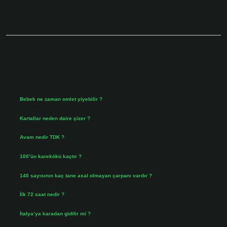
Sidebar
Son Yazılar
Bebek ne zaman omlet yiyebilir ?
Ağustos 6, 2026
Kartallar neden daire çizer ?
Ağustos 5, 2026
Avam nedir TDK ?
Ağustos 4, 2026
100’ün karekökü kaçtır ?
Ağustos 3, 2026
140 sayısının kaç tane asal olmayan çarpanı vardır ?
Ağustos 3, 2026
İlk 72 saat nedir ?
Temmuz 31, 2026
İtalya’ya karadan gidilir mi ?
Temmuz 30, 2026