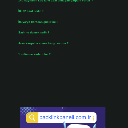
140 sayısının kaç tane asal olmayan çarpanı vardır ?
M
Ağustos 3, 2026
İlk 72 saat nedir ?
Temmuz 31, 2026
İtalya’ya karadan gidilir mi ?
Temmuz 30, 2026
Satir ne demek tarih ?
Temmuz 25, 2026
Aras kargo’da adıma kargo var mı ?
Temmuz 25, 2026
1 milim ne kadar olur ?
Temmuz 24, 2026