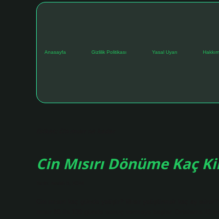
Anasayfa
Gizlilik Politikası
Yasal Uyarı
Hakkım
Etiket:
Cin mısır ne kadar
Cin Mısırı Dönüme Kaç Kil
Tarih: Aralık 5, 2024
Cin mısırı kaç günde yetişir? Mısır yetiştirmek kaç ay sürer?
mısır 80 ila 130 günde sonuç vermeye başlar. Ortalama 10 de