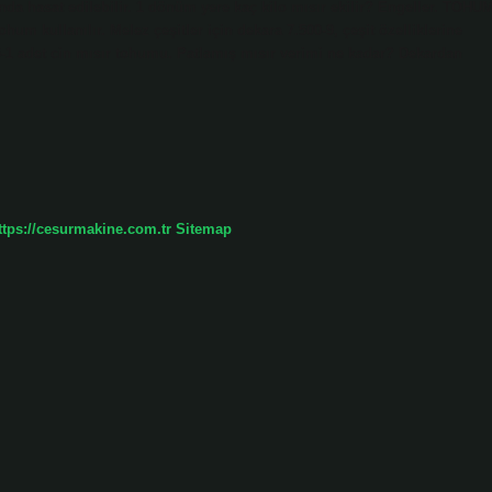
nda hasat edilebilir. 1 dönüm yere kaç kilo mısır ekilir? Engeller. TOHU
um kullanılır. Melez çeşitler için dekara 7.500-9, çeşit özelliklerine
5-1 adet cin mısır tohumu. Patlamış mısır verimi ne kadar? Dekardan
ttps://cesurmakine.com.tr
Sitemap