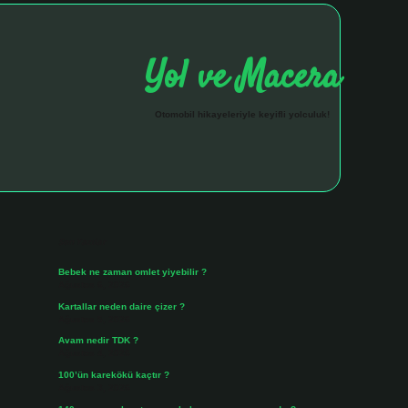
Yol ve Macera
Otomobil hikayeleriyle keyifli yolculuk!
Sidebar
hiltonbet giriş a
Son Yazılar
Bebek ne zaman omlet yiyebilir ?
Ağustos 6, 2026
Kartallar neden daire çizer ?
Ağustos 5, 2026
Avam nedir TDK ?
Ağustos 4, 2026
100’ün karekökü kaçtır ?
Ağustos 3, 2026