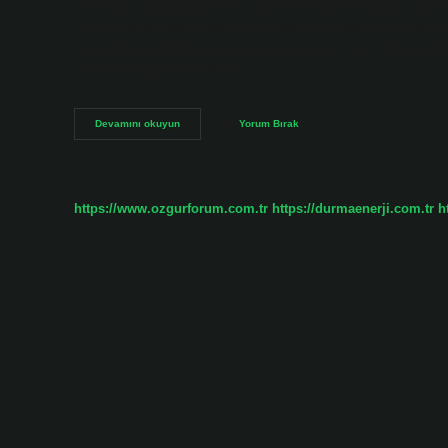
Ana ürün olarak yetiştirilen mısır Temmuz ve Ağustos ayları
ORANI: Havalı ekim makinesi ile ekimde dekara 2,0-2,5 kg. Toh
bağlı olarak. Patlak mısır dönüme ne kadar verir? Dekara 1,
verimi 800 kg civarındadır.…
Cin
Devamını okuyun
Yorum Bırak
Mısırı
Dönüme
Kaç
Kilo
Verir
https://www.ozgurforum.com.tr
https://durmaenerji.com.tr
h