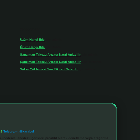
Son yorumlar
Üzüm Hangi Ilde
için
admin
Üzüm Hangi Ilde
için
Rabia
Şanzıman Takozu Arızası Nasıl Anlaşilir
için
admin
Şanzıman Takozu Arızası Nasıl Anlaşilir
için
Rüveyda
Şeker Yüklemesi Yan Etkileri Nelerdir
için
admin
26
Telegram: @karabul
u nedenle, sitedeki içerikleri proaktif olarak denetleme veya araştırma