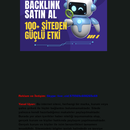
Reklam ve İletişim:
Skype: live:.cid.575569c608265c69
Yasal Uyarı:
Bu internet sitesi, herhangi bir marka, kurum veya
şahıs şirketi ile hiçbir bağlantısı bulunmamaktadır. Sitede
yalnızca kendi hazırladığımız makaleler paylaşılmaktadır.
Burada yer alan içerikler haber niteliği taşımamakta olup,
gerçek kurum ve kişiler hakkında paylaşım yapılmamaktadır.
Gerçek kurum ve kişiler ile isim benzerlikleri tamamen
tesadüfidir. Sitemizdeki bilgiler taslak halindedir ve tavsiye