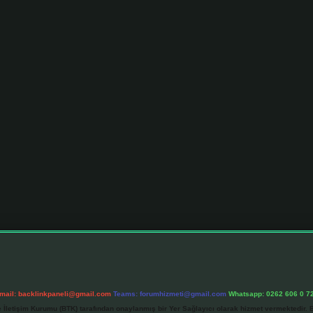
mail:
backlinkpaneli@gmail.com
Teams:
forumhizmeti@gmail.com
Whatsapp: 0262 606 0 7
e İletişim Kurumu (BTK) tarafından onaylanmış bir Yer Sağlayıcı olarak hizmet vermektedir. B