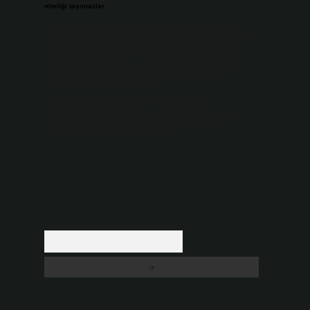
niteliği taşımazlar.
Sitemiz, 5651 Sayılı Kanun gereğince Bilgi Teknolojileri ve
İletişim Kurumu (BTK) tarafından onaylanmış bir Yer Sağlayıcı
olarak hizmet vermektedir. Bu nedenle, sitedeki içerikleri
proaktif olarak denetleme veya araştırma yükümlülüğümüz
bulunmamaktadır. Ancak, üyelerimiz yazdıkları içeriklerin
sorumluluğunu taşımakta olup, siteye üye olarak bu
sorumluluğu kabul etmiş sayılırlar.
Hukuka ve yasal düzenlemelere aykırı olduğunu
düşündüğünüz içerikleri,
backlinkpanelicomtr@gmail.com
adresine bildirmeniz halinde, ilgili içerikler yasal süre
içerisinde sitemizden kaldırılacaktır.
Arama