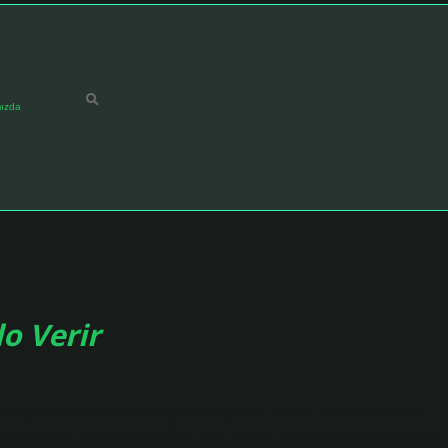
ızda
o Verir
 Yetiştirilen mısırın türüne göre değişmekle birlikte, ortalama olarak
rece toprak sıcaklığında ekilen mısır 10 gün içinde çimlenmeye başlar.