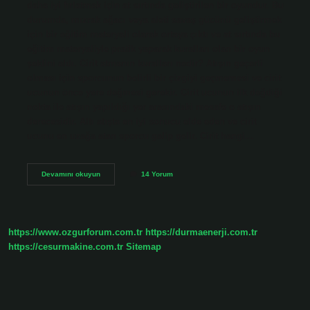
daha iyi fırlatmak için at sırtında geliştirilen bir oyundur. Bu
durumda, mızrak ağacı veya aleti savaş gücünü geliştirmek
için bir eğitim materyali olarak ortaya çıktı ve at sırtında bu
eğitim materyaliyle pratik yaparak kuralları olan bir oyun
şeklini aldı. Cirit atmanın kuralları nedir? Atışın geçerli
olması için sporcunun belirli bir çizgiyi geçmemesi ve cirit
ucunun önce yere değmesi gerekir. Cirit ucunun ilk değdiği
nokta ile atışın yapıldığı yer arasındaki mesafe o atışın
derecesidir. Altı atışta en iyi sonucu elde eden ve cirit
ucunu en uzağa atan sporcu galip gelir. Cirit hangi…
Cirit
Devamını okuyun
14 Yorum
Nasıl
Oynanır
Kuralları
Nelerdir
https://www.ozgurforum.com.tr
https://durmaenerji.com.tr
https://cesurmakine.com.tr
Sitemap