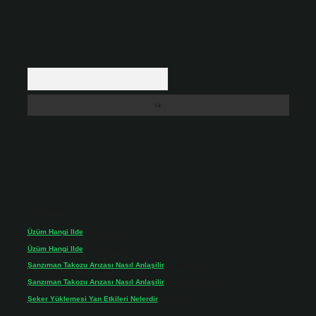
Arama
Son yorumlar
Üzüm Hangi Ilde
için
admin
Üzüm Hangi Ilde
için
Rabia
Şanzıman Takozu Arızası Nasıl Anlaşilir
için
admin
Şanzıman Takozu Arızası Nasıl Anlaşilir
için
Rüveyda
Şeker Yüklemesi Yan Etkileri Nelerdir
için
admin