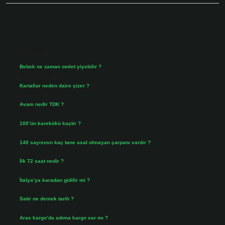
Sidebar
Son Yazılar
Bebek ne zaman omlet yiyebilir ?
Ağustos 6, 2026
Kartallar neden daire çizer ?
Ağustos 5, 2026
Avam nedir TDK ?
Ağustos 4, 2026
100’ün karekökü kaçtır ?
Ağustos 3, 2026
140 sayısının kaç tane asal olmayan çarpanı vardır ?
Ağustos 3, 2026
İlk 72 saat nedir ?
Temmuz 31, 2026
İtalya’ya karadan gidilir mi ?
Temmuz 30, 2026
Satir ne demek tarih ?
Temmuz 25, 2026
Aras kargo’da adıma kargo var mı ?
Temmuz 25, 2026