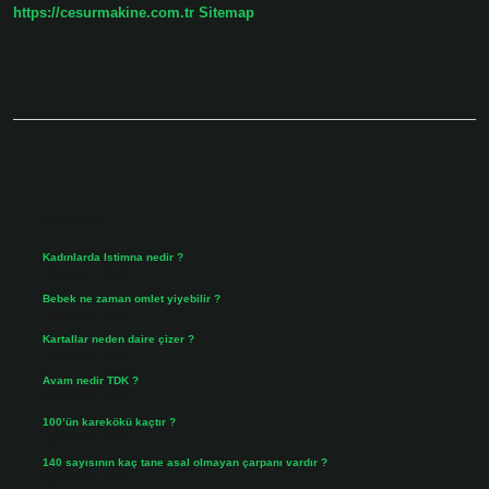
https://cesurmakine.com.tr
Sitemap
Sidebar
Son Yazılar
Kadınlarda Istimna nedir ?
Ağustos 7, 2026
Bebek ne zaman omlet yiyebilir ?
Ağustos 6, 2026
Kartallar neden daire çizer ?
Ağustos 5, 2026
Avam nedir TDK ?
Ağustos 4, 2026
100’ün karekökü kaçtır ?
Ağustos 3, 2026
140 sayısının kaç tane asal olmayan çarpanı vardır ?
Ağustos 3, 2026