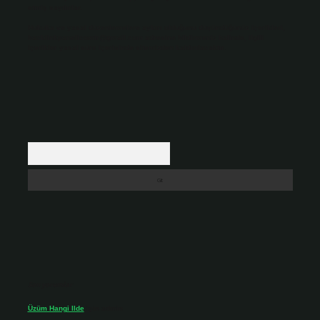
etmiş sayılırlar.
Hukuka ve yasal düzenlemelere aykırı olduğunu düşündüğünüz içerikleri,
backlinkpanelicomtr@gmail.com
adresine bildirmeniz halinde, ilgili
içerikler yasal süre içerisinde sitemizden kaldırılacaktır.
Arama
Son yorumlar
Üzüm Hangi Ilde
için
admin