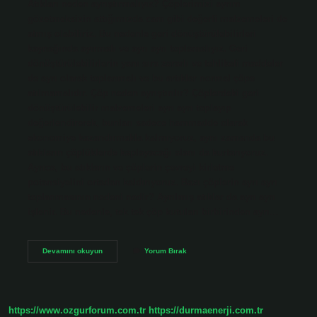
Atıkları neden ayrıştırmalıyız? Çöplerimizi ayrım
gözetmeksizin attığımızda cam gibi değerli malzemeleri de
atmış olabiliriz. Bu nedenle geri dönüştürülebilirleri
kaynağında ayırmalı ve ayrı ayrı toplamalıyız. Geri
dönüştürülebilirlerin yanı sıra zararlı ve tehlikeli maddeler
de ayrı olarak toplanmalı ve bu artıklar normal çöpe
atılmamalıdır. Çöp neden ayrıştırılır? Çöplerdeki geri
dönüştürülebilir malzemeleri ayrı ayrı toplayıp
değerlendirerek, bunları sadece hammadde olarak
ekonomiye kazandırmakla kalmıyoruz, aynı zamanda bu
atıkların çöplüklerde kaplayacağı alanı da kurtarıyoruz.
Ayrıca, bu atıkların ve çöplerin çevreyi kirletme
potansiyelini ortadan kaldırıyoruz. Bazı çöplerin ayrı ayrı
toplanmasının nedeni nedir? Ayrılmış atıklar da ayrı ayrı
işlenir. Bu nedenle, tek tek çöp kutuları birbirinden ayrı…
Atık
Devamını okuyun
Yorum Bırak
Ayrıştırma
Neden
Yapılır
https://www.ozgurforum.com.tr
https://durmaenerji.com.tr