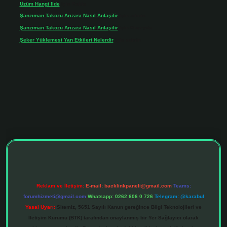
Üzüm Hangi Ilde
için
Rabia
Şanzıman Takozu Arızası Nasıl Anlaşilir
için
admin
Şanzıman Takozu Arızası Nasıl Anlaşilir
için
Rüveyda
Şeker Yüklemesi Yan Etkileri Nelerdir
için
admin
ltonbet giriş adresi
tulipbett.net
Reklam ve İletişim:
E-mail:
backlinkpaneli@gmail.com
Teams:
forumhizmeti@gmail.com
Whatsapp: 0262 606 0 726
Telegram: @karabul
Yasal Uyarı:
Sitemiz, 5651 Sayılı Kanun gereğince Bilgi Teknolojileri ve
İletişim Kurumu (BTK) tarafından onaylanmış bir Yer Sağlayıcı olarak