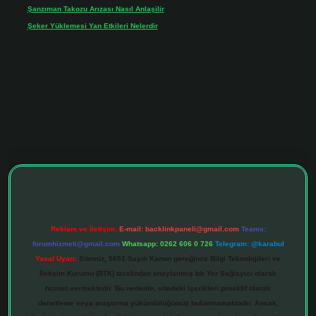
Şanzıman Takozu Arızası Nasıl Anlaşilir
için
Rüveyda
Şeker Yüklemesi Yan Etkileri Nelerdir
için
admin
onbet giriş adresi
tulipbett.net
Reklam ve İletişim:
E-mail:
backlinkpaneli@gmail.com
Teams:
forumhizmeti@gmail.com
Whatsapp: 0262 606 0 726
Telegram: @karabul
Yasal Uyarı:
Sitemiz, 5651 Sayılı Kanun gereğince Bilgi Teknolojileri ve
İletişim Kurumu (BTK) tarafından onaylanmış bir Yer Sağlayıcı olarak
hizmet vermektedir. Bu nedenle, sitedeki içerikleri proaktif olarak
denetleme veya araştırma yükümlülüğümüz bulunmamaktadır. Ancak,