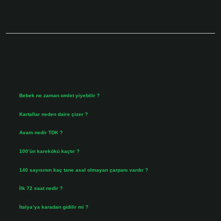
Sidebar
Son Yazılar
Bebek ne zaman omlet yiyebilir ?
Ağustos 6, 2026
Kartallar neden daire çizer ?
Ağustos 5, 2026
Avam nedir TDK ?
Ağustos 4, 2026
100’ün karekökü kaçtır ?
Ağustos 3, 2026
140 sayısının kaç tane asal olmayan çarpanı vardır ?
Ağustos 3, 2026
İlk 72 saat nedir ?
Temmuz 31, 2026
İtalya’ya karadan gidilir mi ?
Temmuz 30, 2026