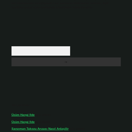
backlinkpanelicomtr@gmail.com
adresine bildirmeniz halinde, ilgili
içerikler yasal süre içerisinde sitemizden kaldırılacaktır.
Arama
Son yorumlar
Üzüm Hangi Ilde
için
admin
Üzüm Hangi Ilde
için
Rabia
Şanzıman Takozu Arızası Nasıl Anlaşilir
için
admin