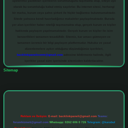
üyelerimiz yazdıkları içeriklerin sorumluluğunu taşımakta olup, siteye üye
olarak bu sorumluluğu kabul etmiş sayılırlar. Bu internet sitesi, herhangi
bir marka, kurum veya şahıs şirketi ile hiçbir bağlantısı bulunmamaktadır.
Sitede yalnızca kendi hazırladığımız makaleler paylaşılmaktadır. Burada
yer alan içerikler haber niteliği taşımamakta olup, gerçek kurum ve kişiler
hakkında paylaşım yapılmamaktadır. Gerçek kurum ve kişiler ile isim
benzerlikleri tamamen tesadüfidir. Sitemiz, kar amacı gütmeyen ve
tamamen ücretsiz bir bilgi paylaşım platformudur. Hukuka ve yasal
düzenlemelere aykırı olduğunu düşündüğünüz içerikleri,
backlinkpanelicomtr@gmail.com
adresine bildirmeniz halinde, ilgili
içerikler yasal süre içerisinde sitemizden kaldırılacaktır.
Sitemap
hiltonbet giriş adresi
tulipbett.net
Reklam ve İletişim:
E-mail:
backlinkpaneli@gmail.com
Teams:
forumhizmeti@gmail.com
Whatsapp: 0262 606 0 726
Telegram: @karabul