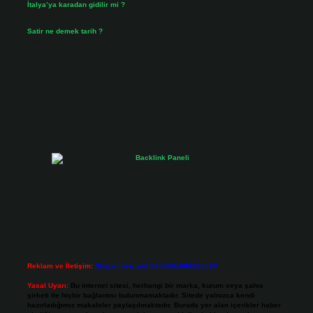
İtalya’ya karadan gidilir mi ?
Temmuz 30, 2026
Satir ne demek tarih ?
Temmuz 25, 2026
Reklam ve İletişim:
Skype: live:.cid.575569c608265c69
Yasal Uyarı:
Bu internet sitesi, herhangi bir marka, kurum veya şahıs
şirketi ile hiçbir bağlantısı bulunmamaktadır. Sitede yalnızca kendi
hazırladığımız makaleler paylaşılmaktadır. Burada yer alan içerikler haber