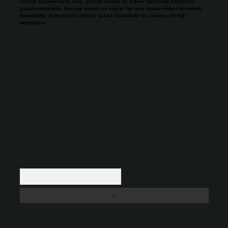
niteliği taşımamakta olup, gerçek kurum ve kişiler hakkında paylaşım
yapılmamaktadır. Gerçek kurum ve kişiler ile isim benzerlikleri tamamen
tesadüfidir. Sitemizdeki bilgiler taslak halindedir ve tavsiye niteliği
taşımazlar.
Sitemiz, 5651 Sayılı Kanun gereğince Bilgi Teknolojileri ve İletişim Kurumu
(BTK) tarafından onaylanmış bir Yer Sağlayıcı olarak hizmet vermektedir. Bu
nedenle, sitedeki içerikleri proaktif olarak denetleme veya araştırma
yükümlülüğümüz bulunmamaktadır. Ancak, üyelerimiz yazdıkları içeriklerin
sorumluluğunu taşımakta olup, siteye üye olarak bu sorumluluğu kabul
etmiş sayılırlar.
Hukuka ve yasal düzenlemelere aykırı olduğunu düşündüğünüz içerikleri,
backlinkpanelicomtr@gmail.com
adresine bildirmeniz halinde, ilgili
içerikler yasal süre içerisinde sitemizden kaldırılacaktır.
Arama