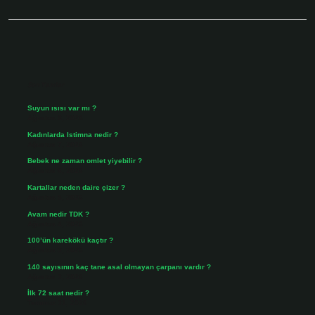
Sidebar
Son Yazılar
Suyun ısısı var mı ?
Ağustos 8, 2026
Kadınlarda Istimna nedir ?
Ağustos 7, 2026
Bebek ne zaman omlet yiyebilir ?
Ağustos 6, 2026
Kartallar neden daire çizer ?
Ağustos 5, 2026
Avam nedir TDK ?
Ağustos 4, 2026
100’ün karekökü kaçtır ?
Ağustos 3, 2026
140 sayısının kaç tane asal olmayan çarpanı vardır ?
Ağustos 3, 2026
İlk 72 saat nedir ?
Temmuz 31, 2026