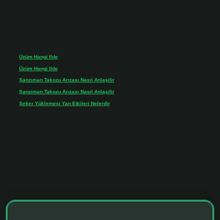
Son yorumlar
Üzüm Hangi Ilde
için
admin
Üzüm Hangi Ilde
için
Rabia
Şanzıman Takozu Arızası Nasıl Anlaşilir
için
admin
Şanzıman Takozu Arızası Nasıl Anlaşilir
için
Rüveyda
Şeker Yüklemesi Yan Etkileri Nelerdir
için
admin
ltonbet giriş adresi
tulipbett.net