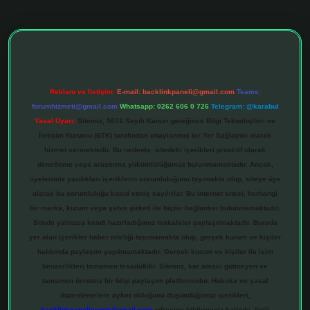
Reklam ve İletişim:
E-mail:
backlinkpaneli@gmail.com
Teams:
forumhizmeti@gmail.com
Whatsapp: 0262 606 0 726
Telegram: @karabul
Yasal Uyarı:
Sitemiz, 5651 Sayılı Kanun gereğince Bilgi Teknolojileri ve
İletişim Kurumu (BTK) tarafından onaylanmış bir Yer Sağlayıcı olarak
hizmet vermektedir. Bu nedenle, sitedeki içerikleri proaktif olarak
denetleme veya araştırma yükümlülüğümüz bulunmamaktadır. Ancak,
üyelerimiz yazdıkları içeriklerin sorumluluğunu taşımakta olup, siteye üye
olarak bu sorumluluğu kabul etmiş sayılırlar. Bu internet sitesi, herhangi
bir marka, kurum veya şahıs şirketi ile hiçbir bağlantısı bulunmamaktadır.
Sitede yalnızca kendi hazırladığımız makaleler paylaşılmaktadır. Burada
yer alan içerikler haber niteliği taşımamakta olup, gerçek kurum ve kişiler
hakkında paylaşım yapılmamaktadır. Gerçek kurum ve kişiler ile isim
benzerlikleri tamamen tesadüfidir. Sitemiz, kar amacı gütmeyen ve
tamamen ücretsiz bir bilgi paylaşım platformudur. Hukuka ve yasal
düzenlemelere aykırı olduğunu düşündüğünüz içerikleri,
backlinkpanelicomtr@gmail.com
adresine bildirmeniz halinde, ilgili