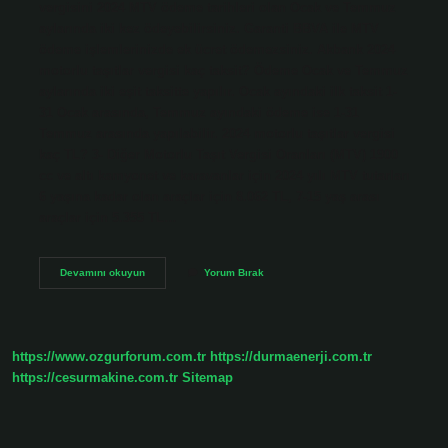
vergisini 2024 MTV ödeme tarihleri ​​olan Ocak ve Temmuz
aylarında iki kez ödeyebilirsiniz. Garanti BBVA ile MTV
ödeme işlemlerinizde ek ücret ödemezsiniz. Akbank 2024
motorlu taşıtlar vergisi kaç taksit? Ödeme Ocak ve Temmuz
aylarında iki eşit taksitte yapılır. Ocak ayındaki ilk taksit 1-
31 Ocak arasında, Temmuz ayındaki ödeme ise 1-31
Temmuz arasında yapılabilir. 2024 motorlu taşıtlar vergisi
kaç TL? 3- Diğer Motorlu Taşıt Vergisi Oranları (MTV) 1900
cc ve altı kamyonet ve karavanlar için 2024 yılı MTV tutarları
6 yaşına kadar olan araçlar için 8.062 TL, 7-15 yaş arası
araçlar için 5.355 TL…
Bandrol
Devamını okuyun
Yorum Bırak
Kaç
Taksit
https://www.ozgurforum.com.tr
https://durmaenerji.com.tr
https://cesurmakine.com.tr
Sitemap