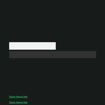
Hukuka ve yasal düzenlemelere aykırı olduğunu düşündüğünüz içerikleri,
backlinkpanelicomtr@gmail.com
adresine bildirmeniz halinde, ilgili
içerikler yasal süre içerisinde sitemizden kaldırılacaktır.
Arama
Son yorumlar
Üzüm Hangi Ilde
için
admin
Üzüm Hangi Ilde
için
Rabia