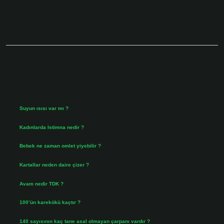
Sidebar
Son Yazılar
Suyun ısısı var mı ?
Ağustos 8, 2026
Kadınlarda Istimna nedir ?
Ağustos 7, 2026
Bebek ne zaman omlet yiyebilir ?
Ağustos 6, 2026
Kartallar neden daire çizer ?
Ağustos 5, 2026
Avam nedir TDK ?
Ağustos 4, 2026
100’ün karekökü kaçtır ?
Ağustos 3, 2026
140 sayısının kaç tane asal olmayan çarpanı vardır ?