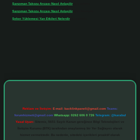
Şanzıman Takozu Arızası Nasıl Anlaşilir
için
admin
Şanzıman Takozu Arızası Nasıl Anlaşilir
için
Rüveyda
Şeker Yüklemesi Yan Etkileri Nelerdir
için
admin
ltonbet giriş adresi
tulipbett.net
Reklam ve İletişim:
E-mail:
backlinkpaneli@gmail.com
Teams:
forumhizmeti@gmail.com
Whatsapp: 0262 606 0 726
Telegram: @karabul
Yasal Uyarı:
Sitemiz, 5651 Sayılı Kanun gereğince Bilgi Teknolojileri ve
İletişim Kurumu (BTK) tarafından onaylanmış bir Yer Sağlayıcı olarak
hizmet vermektedir. Bu nedenle, sitedeki içerikleri proaktif olarak