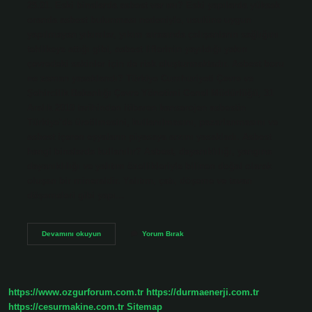
25.01. Eski binalarda asbest var mı? Eski yapılarda yüksek
oranda asbest bulunması nedeniyle, usulüne uygun
yapılmayan yıkımlar, yıkım sırasında çalışanların sağlığını
tehlikeye attığı gibi, asbest liflerinin yayıldığı yakın
çevredeki sakinler için de risk oluşturmaktadır. Asbest boru
ne zaman yasaklandı? Türkiye Cumhuriyeti Çevre ve
Şehircilik Bakanlığı Çevre Yönetimi Genel Müdürlüğü, 31
Aralık 2010 tarihinden itibaren kanserojen asbestin
Türkiye’de üretilmesini, kullanılmasını, pazarlanmasını ve
asbest içeren eşyaların piyasaya arzını yasakladı. Asbest
hangi binalarda kullanılır? Asbest, dayanıklılığı, yangına
dayanıklılığı ve yalıtım özellikleriyle bilinen doğal olarak
oluşan bir mineraldir. Yalıtım, çatı, döşeme ve tavan
döşemeleri gibi yapı…
Inşaatlarda
Devamını okuyun
Yorum Bırak
Asbest
Ne
Zaman
Yasaklandı
https://www.ozgurforum.com.tr
https://durmaenerji.com.tr
https://cesurmakine.com.tr
Sitemap