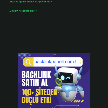
Aras kargo’da adıma kargo var mı ?
Temmuz 25, 2026
1 milim ne kadar olur ?
Temmuz 24, 2026