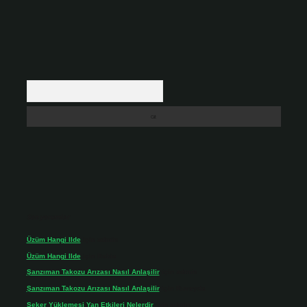
Arama
Son yorumlar
Üzüm Hangi Ilde
için
admin
Üzüm Hangi Ilde
için
Rabia
Şanzıman Takozu Arızası Nasıl Anlaşilir
için
admin
Şanzıman Takozu Arızası Nasıl Anlaşilir
için
Rüveyda
Şeker Yüklemesi Yan Etkileri Nelerdir
için
admin