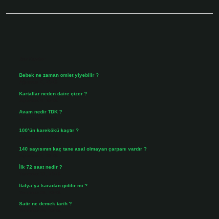
Sidebar
Son Yazılar
Bebek ne zaman omlet yiyebilir ?
Ağustos 6, 2026
Kartallar neden daire çizer ?
Ağustos 5, 2026
Avam nedir TDK ?
Ağustos 4, 2026
100’ün karekökü kaçtır ?
Ağustos 3, 2026
140 sayısının kaç tane asal olmayan çarpanı vardır ?
Ağustos 3, 2026
İlk 72 saat nedir ?
Temmuz 31, 2026
İtalya’ya karadan gidilir mi ?
Temmuz 30, 2026
Satir ne demek tarih ?
Temmuz 25, 2026