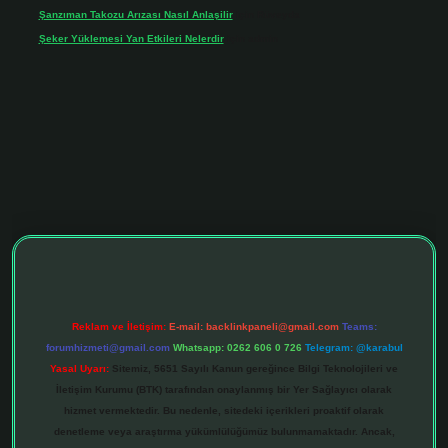
Şanzıman Takozu Arızası Nasıl Anlaşilir
için
Rüveyda
Şeker Yüklemesi Yan Etkileri Nelerdir
için
admin
ltonbet giriş adresi
tulipbett.net
Reklam ve İletişim:
E-mail:
backlinkpaneli@gmail.com
Teams:
forumhizmeti@gmail.com
Whatsapp: 0262 606 0 726
Telegram: @karabul
Yasal Uyarı:
Sitemiz, 5651 Sayılı Kanun gereğince Bilgi Teknolojileri ve
İletişim Kurumu (BTK) tarafından onaylanmış bir Yer Sağlayıcı olarak
hizmet vermektedir. Bu nedenle, sitedeki içerikleri proaktif olarak
denetleme veya araştırma yükümlülüğümüz bulunmamaktadır. Ancak,