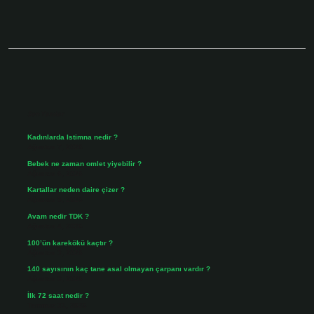
Sidebar
Son Yazılar
Kadınlarda Istimna nedir ?
Ağustos 7, 2026
Bebek ne zaman omlet yiyebilir ?
Ağustos 6, 2026
Kartallar neden daire çizer ?
Ağustos 5, 2026
Avam nedir TDK ?
Ağustos 4, 2026
100’ün karekökü kaçtır ?
Ağustos 3, 2026
140 sayısının kaç tane asal olmayan çarpanı vardır ?
Ağustos 3, 2026
İlk 72 saat nedir ?
Temmuz 31, 2026