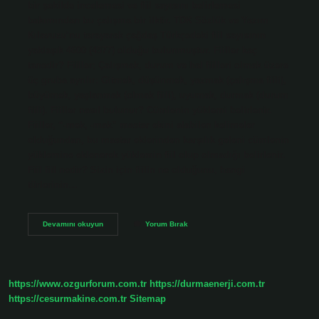
bir şekilde incelemesi ve fiil sayısını belirlemesi
bakımından bu çalışma bir ilktir. TDK Sözlük ve Yazım
Kılavuzu’nu tarayarak çağdaş Türkçedeki fiil sayısının
yaklaşık 4600 (4577) olduğu bulunmuştur. Fiiller kaç
tanedir? Fiiller; Çalışmak, durum ve hal fiilleri olmak üzere
üç gruba ayrılır: Gitmek, düşünmek, yazmak (çalışma fiili),
büyümek, yaşlanmak (olmak fiili), uyumak, durmak (durum
fiili). Fiiller nasıl bulunur? Cümlenin yüklemi belirlenir.
Fiiller, “-mek, -mak” mastar ekini alabilen kelimeler
olduğundan, bu mastar eklerinden karşılık geleni cümlenin
yüklemine eklenerek yüklemin fiil olup olmadığı belirlenir.
Fiil fiil nedir? Sizin için fiilin ne olduğunu, hangi
türlerinin…
Türkiyede
Devamını okuyun
Yorum Bırak
Kaç
Tane
Fiil
Var
https://www.ozgurforum.com.tr
https://durmaenerji.com.tr
https://cesurmakine.com.tr
Sitemap