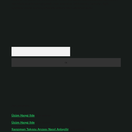
backlinkpanelicomtr@gmail.com
adresine bildirmeniz halinde, ilgili
içerikler yasal süre içerisinde sitemizden kaldırılacaktır.
Arama
Son yorumlar
Üzüm Hangi Ilde
için
admin
Üzüm Hangi Ilde
için
Rabia
Şanzıman Takozu Arızası Nasıl Anlaşilir
için
admin