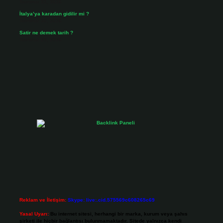
Temmuz 31, 2026
İtalya’ya karadan gidilir mi ?
Temmuz 30, 2026
Satir ne demek tarih ?
Temmuz 25, 2026
Reklam ve İletişim:
Skype: live:.cid.575569c608265c69
Yasal Uyarı:
Bu internet sitesi, herhangi bir marka, kurum veya şahıs
şirketi ile hiçbir bağlantısı bulunmamaktadır. Sitede yalnızca kendi