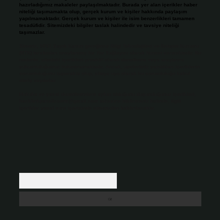
hazırladığımız makaleler paylaşılmaktadır. Burada yer alan içerikler haber
niteliği taşımamakta olup, gerçek kurum ve kişiler hakkında paylaşım
yapılmamaktadır. Gerçek kurum ve kişiler ile isim benzerlikleri tamamen
tesadüfidir. Sitemizdeki bilgiler taslak halindedir ve tavsiye niteliği
taşımazlar.
Sitemiz, 5651 Sayılı Kanun gereğince Bilgi Teknolojileri ve İletişim Kurumu
(BTK) tarafından onaylanmış bir Yer Sağlayıcı olarak hizmet vermektedir. Bu
nedenle, sitedeki içerikleri proaktif olarak denetleme veya araştırma
yükümlülüğümüz bulunmamaktadır. Ancak, üyelerimiz yazdıkları içeriklerin
sorumluluğunu taşımakta olup, siteye üye olarak bu sorumluluğu kabul
etmiş sayılırlar.
Hukuka ve yasal düzenlemelere aykırı olduğunu düşündüğünüz içerikleri,
backlinkpanelicomtr@gmail.com
adresine bildirmeniz halinde, ilgili
içerikler yasal süre içerisinde sitemizden kaldırılacaktır.
Arama