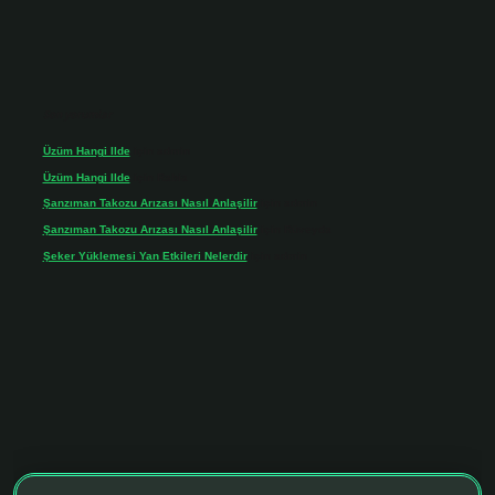
Son yorumlar
Üzüm Hangi Ilde
için
admin
Üzüm Hangi Ilde
için
Rabia
Şanzıman Takozu Arızası Nasıl Anlaşilir
için
admin
Şanzıman Takozu Arızası Nasıl Anlaşilir
için
Rüveyda
Şeker Yüklemesi Yan Etkileri Nelerdir
için
admin
onbet giriş adresi
tulipbett.net