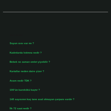
Sidebar
Son Yazılar
Suyun ısısı var mı ?
Ağustos 8, 2026
Kadınlarda Istimna nedir ?
Ağustos 7, 2026
Bebek ne zaman omlet yiyebilir ?
Ağustos 6, 2026
Kartallar neden daire çizer ?
Ağustos 5, 2026
Avam nedir TDK ?
Ağustos 4, 2026
100’ün karekökü kaçtır ?
Ağustos 3, 2026
140 sayısının kaç tane asal olmayan çarpanı vardır ?
Ağustos 3, 2026
İlk 72 saat nedir ?