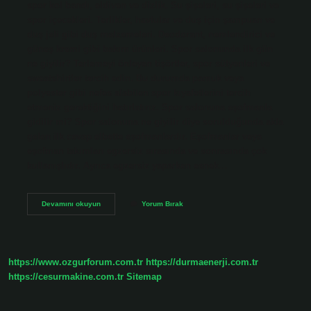
spor kol bandı, eldiven ve dizlik. Su şişeleri, su şişeleri ve
spor içecekleri. Terlikler, havlular ve duş için şampuan ve
duş jeli gibi duş malzemeleri. Deodorant, nemlendirici ve
güneş kremi gibi bakım ürünleri. Spor salonunda ilk gün
ne giyilir? Terlemeyi önleyen tişörtler, spor sütyenleri ve
sweatshirtler tercih edin. Bu durumda pamuk veya
polyester gibi nefes alabilen spor kıyafetlerini tercih
etmeniz gerektiğini hatırlatırız. Spor salonuna eşofmanla
gidilir mi? Spor salonuna ne giyilir diye sorulduğunda akla
gelen ilk cevap elbette eşofmanlardır. Eşofmanlar veya
eşofman takımları egzersiz sırasında ve sonrasında çok
kullanışlıdır. Ayrıca egzersiz yaparken esnek…
Fitness
Devamını okuyun
Yorum Bırak
Salonuna
Giderken
Ne
Giyilir
https://www.ozgurforum.com.tr
https://durmaenerji.com.tr
https://cesurmakine.com.tr
Sitemap