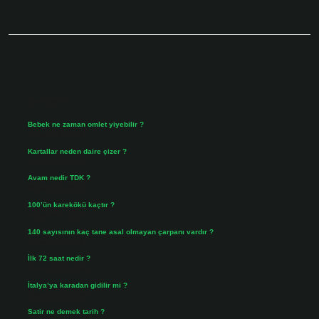
Sidebar
Son Yazılar
Bebek ne zaman omlet yiyebilir ?
Ağustos 6, 2026
Kartallar neden daire çizer ?
Ağustos 5, 2026
Avam nedir TDK ?
Ağustos 4, 2026
100’ün karekökü kaçtır ?
Ağustos 3, 2026
140 sayısının kaç tane asal olmayan çarpanı vardır ?
Ağustos 3, 2026
İlk 72 saat nedir ?
Temmuz 31, 2026
İtalya’ya karadan gidilir mi ?
Temmuz 30, 2026
Satir ne demek tarih ?