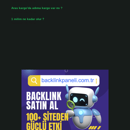
Temmuz 25, 2026
Aras kargo’da adıma kargo var mı ?
Temmuz 25, 2026
1 milim ne kadar olur ?
Temmuz 24, 2026