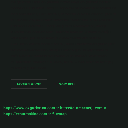
dalga formu için en yüksek nokta veya en yüksek gerilim
değeridir. Pik akımı nedir? Tepe Akımı Motorun maksimum
besleme akımı, BUS voltajı, motorun elektrik direnci (belirli
bir sıcaklıkta) ve üretim faktörleri tarafından sınırlandırılır.
Pik nedir elektrik? Enerji akışını düzenleyenler, enerji
tüketiminin ortalamanın üstünde veya en yüksek olduğu
zamanları pik talep veya pik saat olarak tanımlarlar.
Gerilimin tanımı nedir? Voltaj, yüklü elektronları (akım) bir
iletken halkadan iten ve ışık üretme gibi iş yapmalarını
sağlayan bir elektrik devresine güç kaynağı tarafından
oluşturulan basınçtır. Kısaca, voltaj = basınçtır ve volt (V)
olarak ölçülür. Peak…
Pik
Devamını okuyun
Yorum Bırak
Gerilimi
Nedir
https://www.ozgurforum.com.tr
https://durmaenerji.com.tr
https://cesurmakine.com.tr
Sitemap