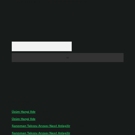
içerikler yasal süre içerisinde sitemizden kaldırılacaktır.
Arama
Son yorumlar
Üzüm Hangi Ilde
için
admin
Üzüm Hangi Ilde
için
Rabia
Şanzıman Takozu Arızası Nasıl Anlaşilir
için
admin
Şanzıman Takozu Arızası Nasıl Anlaşilir
için
Rüveyda