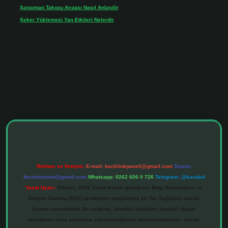
Şanzıman Takozu Arızası Nasıl Anlaşilir
için
Rüveyda
Şeker Yüklemesi Yan Etkileri Nelerdir
için
admin
ltonbet giriş adresi
tulipbett.net
Reklam ve İletişim:
E-mail:
backlinkpaneli@gmail.com
Teams:
forumhizmeti@gmail.com
Whatsapp: 0262 606 0 726
Telegram: @karabul
Yasal Uyarı:
Sitemiz, 5651 Sayılı Kanun gereğince Bilgi Teknolojileri ve
İletişim Kurumu (BTK) tarafından onaylanmış bir Yer Sağlayıcı olarak
hizmet vermektedir. Bu nedenle, sitedeki içerikleri proaktif olarak
denetleme veya araştırma yükümlülüğümüz bulunmamaktadır. Ancak,