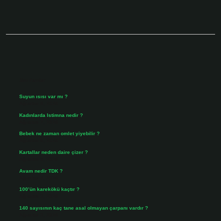
Sidebar
Son Yazılar
Suyun ısısı var mı ?
Ağustos 8, 2026
Kadınlarda Istimna nedir ?
Ağustos 7, 2026
Bebek ne zaman omlet yiyebilir ?
Ağustos 6, 2026
Kartallar neden daire çizer ?
Ağustos 5, 2026
Avam nedir TDK ?
Ağustos 4, 2026
100’ün karekökü kaçtır ?
Ağustos 3, 2026
140 sayısının kaç tane asal olmayan çarpanı vardır ?
Ağustos 3, 2026