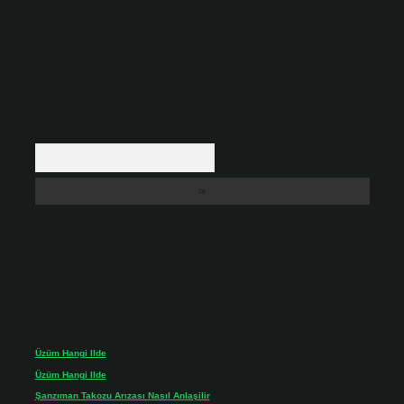
backlinkpanelicomtr@gmail.com
adresine bildirmeniz halinde, ilgili
içerikler yasal süre içerisinde sitemizden kaldırılacaktır.
Arama
Son yorumlar
Üzüm Hangi Ilde
için
admin
Üzüm Hangi Ilde
için
Rabia
Şanzıman Takozu Arızası Nasıl Anlaşilir
için
admin