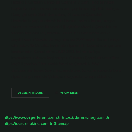
ilçesidir. Giresun Çamoluk Çepni mi? Sahil ilçelerindeki
köylerde fındık ve zaman zaman çay tarımı ağırlıklı faaliyet
iken, güneyde Şebinkarahisar, Alucra ve Çamoluk
ilçelerinde yoğun olarak tahıl tarımı, sebze tarımı, meyve
tarımı ve hayvancılık yapıldığı görülmektedir. Çamoluk ne
zaman ilçe oldu? Çamoluk, 20.05.1990 tarihinde 20523
sayılı Resmi Gazete’de yayımlanan 2644 sayılı Kanunla ilçe
olmuştur. 26.08.1991 tarihinde ilçenin ilk kaymakamı göreve
başlamıştır. Çamoluk’ta 15.07.1991 tarihinde ilçe
kaymakamı göreve başlamıştır. Giresun Çamoluk’un nüfusu
kaç? İlçemize 7 km uzaklıkta olan Çamoluk köyü,
doğusunda Tavak köyü, batısında Saz köyü, kuzeyinde Çele
ilçesi ve güneyinde Çatalçam köyünden oluşmaktadır.…
Giresun
Devamını okuyun
Yorum Bırak
Çamoluk
Ilçe
Mi
https://www.ozgurforum.com.tr
https://durmaenerji.com.tr
https://cesurmakine.com.tr
Sitemap