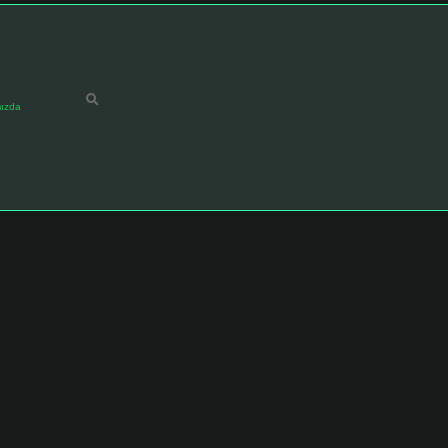
ızda
dıklanıyormuş gibi kıkırdadı (Bekir Büyükarkın). 2. Çok üşümek, buz
et Râsim). Kıkır kıkır gülmek bir deyim mi? “Kıkırdamak” deyimi