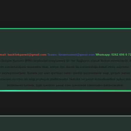
mail:
backlinkpaneli@gmail.com
Teams:
forumhizmeti@gmail.com
Whatsapp: 0262 606 0 7
e İletişim Kurumu (BTK) tarafından onaylanmış bir Yer Sağlayıcı olarak hizmet vermektedir. B
 sorumluluğunu taşımakta olup, siteye üye olarak bu sorumluluğu kabul etmiş sayılırlar. Bu
r paylaşılmaktadır. Burada yer alan içerikler haber niteliği taşımamakta olup, gerçek kurum
tamamen ücretsiz bir bilgi paylaşım platformudur. Hukuka ve yasal düzenlemelere aykırı ol
bildirmeniz halinde, ilgili içerikler yasal süre içerisinde sitemizden kaldırılacaktır.