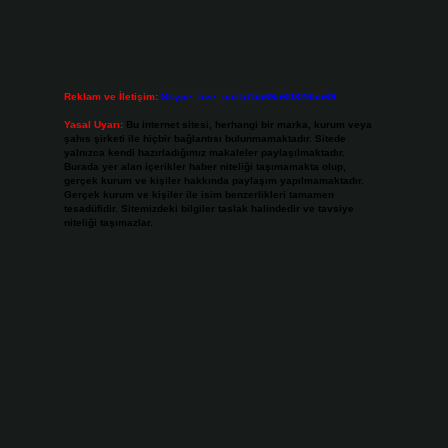
Reklam ve İletişim:
Skype: live:.cid.575569c608265c69
Yasal Uyarı:
Bu internet sitesi, herhangi bir marka, kurum veya
şahıs şirketi ile hiçbir bağlantısı bulunmamaktadır. Sitede
yalnızca kendi hazırladığımız makaleler paylaşılmaktadır.
Burada yer alan içerikler haber niteliği taşımamakta olup,
gerçek kurum ve kişiler hakkında paylaşım yapılmamaktadır.
Gerçek kurum ve kişiler ile isim benzerlikleri tamamen
tesadüfidir. Sitemizdeki bilgiler taslak halindedir ve tavsiye
niteliği taşımazlar.
Sitemiz, 5651 Sayılı Kanun gereğince Bilgi Teknolojileri ve
İletişim Kurumu (BTK) tarafından onaylanmış bir Yer Sağlayıcı
olarak hizmet vermektedir. Bu nedenle, sitedeki içerikleri
proaktif olarak denetleme veya araştırma yükümlülüğümüz
bulunmamaktadır. Ancak, üyelerimiz yazdıkları içeriklerin
sorumluluğunu taşımakta olup, siteye üye olarak bu
sorumluluğu kabul etmiş sayılırlar.
Hukuka ve yasal düzenlemelere aykırı olduğunu
düşündüğünüz içerikleri,
backlinkpanelicomtr@gmail.com
adresine bildirmeniz halinde, ilgili içerikler yasal süre
içerisinde sitemizden kaldırılacaktır.