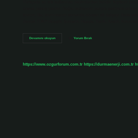
Türkçede en sık kullanılan deyimlerden biridir. Kıpkızıl nasıl
olarak yanlış yazılır. Doğru kullanımı purple şeklinde olmal
kıvrım. Bu, kıvrılmanın sonunda oluşan alt dalgayı ifade eder.
demek TDK? Hoşşik: Şımarık, Hoppa. Tarih: Aralık. Kıkır
Kıkır
Devamını okuyun
Yorum Bırak
Kıkır
Nasıl
Yazılır
https://www.ozgurforum.com.tr
https://durmaenerji.com.tr
h