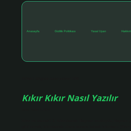
Anasayfa
Gizlilik Politikası
Yasal Uyarı
Hakkım
Etiket:
Gitgide nasıl yazılır TDK
Kıkır Kıkır Nasıl Yazılır
Tarih: Aralık 9, 2024
Kıkır ne demek? 1. Kıkırdamak: Bayram mutluydu, Bayram gı
gibi olmak, kıkırdamak: Gece burada kalsak kıkırdarız (Ahm