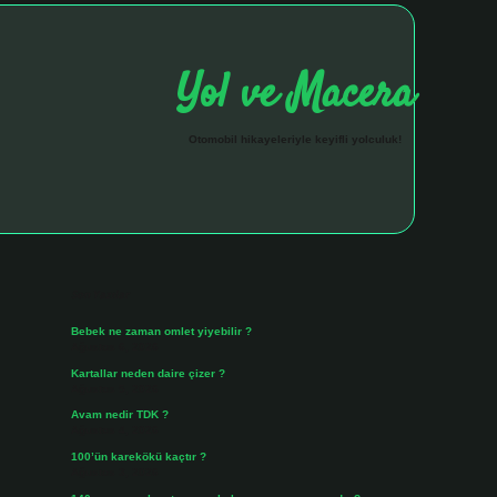
Yol ve Macera
Otomobil hikayeleriyle keyifli yolculuk!
Sidebar
hiltonbet giriş 
Son Yazılar
Bebek ne zaman omlet yiyebilir ?
Ağustos 6, 2026
Kartallar neden daire çizer ?
Ağustos 5, 2026
Avam nedir TDK ?
Ağustos 4, 2026
100’ün karekökü kaçtır ?
Ağustos 3, 2026