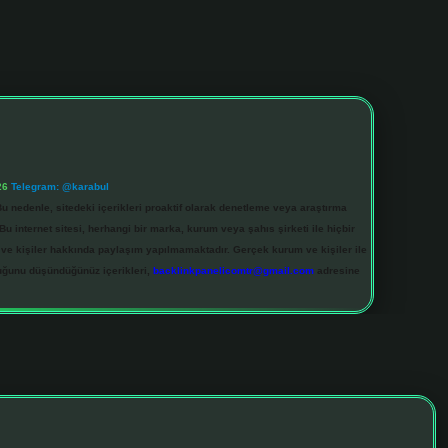
26
Telegram: @karabul
u nedenle, sitedeki içerikleri proaktif olarak denetleme veya araştırma
 internet sitesi, herhangi bir marka, kurum veya şahıs şirketi ile hiçbir
 ve kişiler hakkında paylaşım yapılmamaktadır. Gerçek kurum ve kişiler ile
duğunu düşündüğünüz içerikleri,
backlinkpanelicomtr@gmail.com
adresine