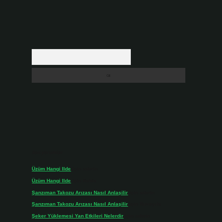
Arama
Son yorumlar
Üzüm Hangi Ilde
için
admin
Üzüm Hangi Ilde
için
Rabia
Şanzıman Takozu Arızası Nasıl Anlaşilir
için
admin
Şanzıman Takozu Arızası Nasıl Anlaşilir
için
Rüveyda
Şeker Yüklemesi Yan Etkileri Nelerdir
için
admin