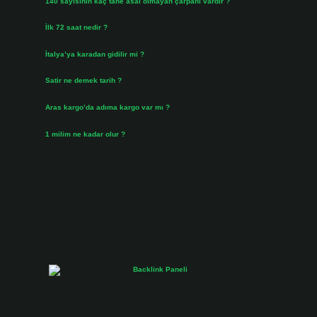
140 sayısının kaç tane asal olmayan çarpanı vardır ?
Ağustos 3, 2026
İlk 72 saat nedir ?
Temmuz 31, 2026
İtalya’ya karadan gidilir mi ?
Temmuz 30, 2026
Satir ne demek tarih ?
Temmuz 25, 2026
Aras kargo’da adıma kargo var mı ?
Temmuz 25, 2026
1 milim ne kadar olur ?
Temmuz 24, 2026