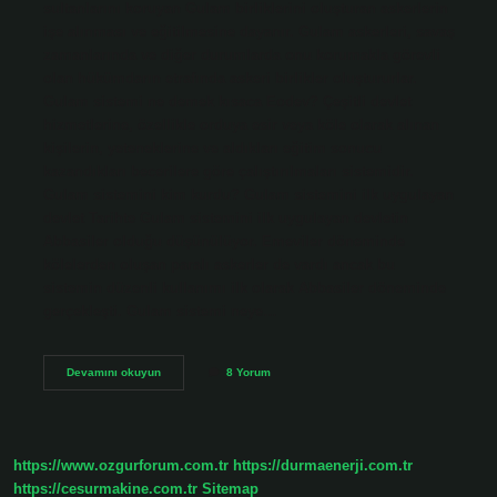
sultanlarını koruyan Gulam birliklerini oluşturan askerlerin
işe alınması ve eğitilmesine dayanır. Gulam askerleri, savaş
zamanlarında ve diğer durumlarda onu korumakla görevli
olan hükümdarın etrafında askeri birlikler oluştururlar.
Gulam sistemi ne demek kısaca Eodev? Çeşitli devlet
hizmetlerine, özellikle orduya esir veya köle olarak alınan
kişilerin, yeteneklerine ve aldıkları eğitim sonucu
kazandıkları becerilere göre çalıştırılmaları sistemidir.
Gulam sistemini kim kurdu? Gulam sistemini ilk uygulayan
devlet Tarihte Gulam sistemini ilk uygulayan devletin
Abbasiler olduğu düşünülüyor. Emeviler döneminde
kölelerden oluşan paralı askerler de vardı ancak bu
sistemin düzenli kullanımı ilk olarak Abbasiler döneminde
gerçekleşti. Gulam sistemi neye…
Gulam
Devamını okuyun
8 Yorum
Sistemi
Ne
Demek
https://www.ozgurforum.com.tr
https://durmaenerji.com.tr
https://cesurmakine.com.tr
Sitemap