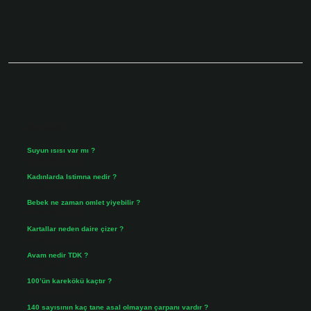
Sidebar
Son Yazılar
Suyun ısısı var mı ?
Ağustos 8, 2026
Kadınlarda Istimna nedir ?
Ağustos 7, 2026
Bebek ne zaman omlet yiyebilir ?
Ağustos 6, 2026
Kartallar neden daire çizer ?
Ağustos 5, 2026
Avam nedir TDK ?
Ağustos 4, 2026
100’ün karekökü kaçtır ?
Ağustos 3, 2026
140 sayısının kaç tane asal olmayan çarpanı vardır ?