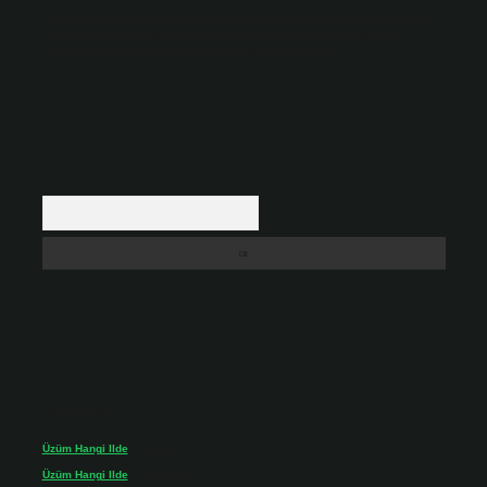
Hukuka ve yasal düzenlemelere aykırı olduğunu düşündüğünüz içerikleri,
backlinkpanelicomtr@gmail.com
adresine bildirmeniz halinde, ilgili
içerikler yasal süre içerisinde sitemizden kaldırılacaktır.
Arama
Son yorumlar
Üzüm Hangi Ilde
için
admin
Üzüm Hangi Ilde
için
Rabia