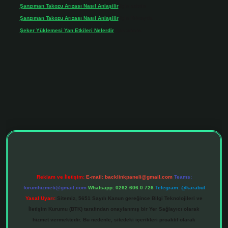
Şanzıman Takozu Arızası Nasıl Anlaşilir
için
admin
Şanzıman Takozu Arızası Nasıl Anlaşilir
için
Rüveyda
Şeker Yüklemesi Yan Etkileri Nelerdir
için
admin
tonbet giriş adresi
tulipbett.net
Reklam ve İletişim:
E-mail:
backlinkpaneli@gmail.com
Teams:
forumhizmeti@gmail.com
Whatsapp: 0262 606 0 726
Telegram: @karabul
Yasal Uyarı:
Sitemiz, 5651 Sayılı Kanun gereğince Bilgi Teknolojileri ve
İletişim Kurumu (BTK) tarafından onaylanmış bir Yer Sağlayıcı olarak
hizmet vermektedir. Bu nedenle, sitedeki içerikleri proaktif olarak