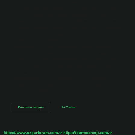
yapın. Zekayı geliştirmenin en basit ve en bilimsel
yollarından biri zeka oyunları oynamaktır. Zihin oyunları
çok çeşitli olabilir. Bulmacalar oynamak, bilmeceler
çözmek, kartları eşleştirmek ve çeşitli kart oyunları zeka
gelişimini destekler. Zekayi güçlendirmek için ne yapmalı?
Zekayı Geliştirmek İçin Yapılması ve Yapılmaması
GerekenlerBırakın düşünsünler. …Soruları hemen
cevaplamayın. …Onları akranlarıyla birlikte aktivitelere
dahil edin. …Çocuklarınızın yaratıcı olmasını sağlayın. …
Bir bağ kurun. …Neyi hedeflediğinizi erken yaşta onlara
bildirin. …Başarıları kutlayın.Daha fazla makale… Zeka
seviyesi nasıl arttırılır? IQ’nuzu Artırmanın 7 Yoluİlişkisel
düşünme becerilerinizi geliştirin. …Dil kullanımınızı
zenginleştirin. …Sağlıklı beslenin ve düzenli egzersiz
yapın. …Bilgi sahibi…
Zekayı
Devamını okuyun
10 Yorum
Yükseltmek
Için
Ne
Yapmalı
https://www.ozgurforum.com.tr
https://durmaenerji.com.tr