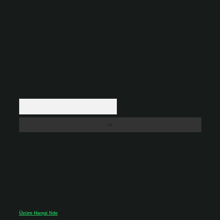
etmiş sayılırlar.
Hukuka ve yasal düzenlemelere aykırı olduğunu düşündüğünüz içerikleri,
backlinkpanelicomtr@gmail.com
adresine bildirmeniz halinde, ilgili
içerikler yasal süre içerisinde sitemizden kaldırılacaktır.
Arama
Son yorumlar
Üzüm Hangi Ilde
için
admin