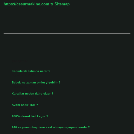
https://cesurmakine.com.tr
Sitemap
Sidebar
Son Yazılar
Kadınlarda Istimna nedir ?
Ağustos 7, 2026
Bebek ne zaman omlet yiyebilir ?
Ağustos 6, 2026
Kartallar neden daire çizer ?
Ağustos 5, 2026
Avam nedir TDK ?
Ağustos 4, 2026
100’ün karekökü kaçtır ?
Ağustos 3, 2026
140 sayısının kaç tane asal olmayan çarpanı vardır ?
Ağustos 3, 2026