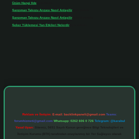
Üzüm Hangi Ilde
için
Rabia
Şanzıman Takozu Arızası Nasıl Anlaşilir
için
admin
Şanzıman Takozu Arızası Nasıl Anlaşilir
için
Rüveyda
Şeker Yüklemesi Yan Etkileri Nelerdir
için
admin
ltonbet giriş adresi
tulipbett.net
Reklam ve İletişim:
E-mail:
backlinkpaneli@gmail.com
Teams:
forumhizmeti@gmail.com
Whatsapp: 0262 606 0 726
Telegram: @karabul
Yasal Uyarı:
Sitemiz, 5651 Sayılı Kanun gereğince Bilgi Teknolojileri ve
İletişim Kurumu (BTK) tarafından onaylanmış bir Yer Sağlayıcı olarak