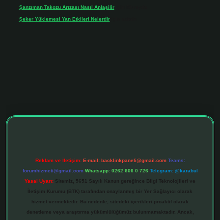
Şanzıman Takozu Arızası Nasıl Anlaşilir
için
Rüveyda
Şeker Yüklemesi Yan Etkileri Nelerdir
için
admin
esi
tulipbett.net
Reklam ve İletişim:
E-mail:
backlinkpaneli@gmail.com
Teams:
forumhizmeti@gmail.com
Whatsapp: 0262 606 0 726
Telegram: @karabul
Yasal Uyarı:
Sitemiz, 5651 Sayılı Kanun gereğince Bilgi Teknolojileri ve
İletişim Kurumu (BTK) tarafından onaylanmış bir Yer Sağlayıcı olarak
hizmet vermektedir. Bu nedenle, sitedeki içerikleri proaktif olarak
denetleme veya araştırma yükümlülüğümüz bulunmamaktadır. Ancak,