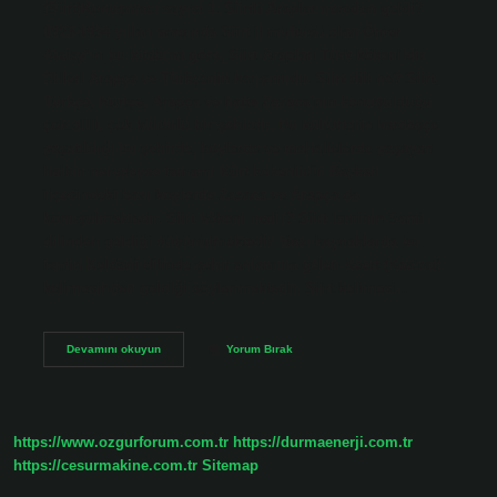
(Siirt)Konuşmacı sayısı 1. Siirtli Araplar nereden geldi?
1923-1954 yılları arasında Siirt il müftüsü olan Ömer
Atalay’ın bu kitabına göre, Siirt Arapları Türk kökenlidir.
Dilleri Arapça ve Türkçenin karışımıdır. Siirt dili ne? Siirt,
Türkçe, Kürtçe, Arapça ve hatta Zazaca’nın konuşulduğu
çok dilli, çok kültürlü bir şehirdir. Bu kültürlerin kardeşçe
yaşatıldığı bu şehirde, köylerde ve mahallelerde yaşayan
halkın neredeyse tamamı Kürt kökenlidir. Baykan
ilçesindeki bazı köylerde Zazaca ve Arapça da
konuşulmaktadır. Siirt kökeni nedir? Siirt isminin Sami
dilinden geldiği düşünülmektedir. Bazı kaynaklarda bu
ismin Keldani dilinde şehir anlamına gelen Keert (Kaa’rat)
kelimesinden geldiği söylenmektedir. Siirt kelimesi…
Siirt
Devamını okuyun
Yorum Bırak
Arapçası
Hangi
Lehçe
https://www.ozgurforum.com.tr
https://durmaenerji.com.tr
https://cesurmakine.com.tr
Sitemap