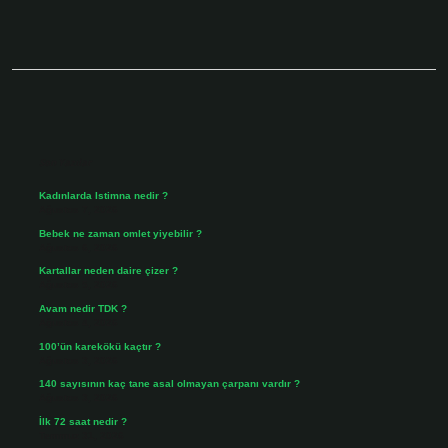
Sidebar
Son Yazılar
Kadınlarda Istimna nedir ?
Ağustos 7, 2026
Bebek ne zaman omlet yiyebilir ?
Ağustos 6, 2026
Kartallar neden daire çizer ?
Ağustos 5, 2026
Avam nedir TDK ?
Ağustos 4, 2026
100’ün karekökü kaçtır ?
Ağustos 3, 2026
140 sayısının kaç tane asal olmayan çarpanı vardır ?
Ağustos 3, 2026
İlk 72 saat nedir ?
Temmuz 31, 2026