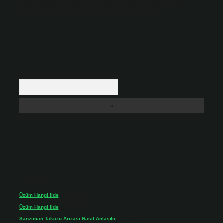
backlinkpanelicomtr@gmail.com
adresine bildirmeniz halinde, ilgili
içerikler yasal süre içerisinde sitemizden kaldırılacaktır.
Arama
Son yorumlar
Üzüm Hangi Ilde
için
admin
Üzüm Hangi Ilde
için
Rabia
Şanzıman Takozu Arızası Nasıl Anlaşilir
için
admin