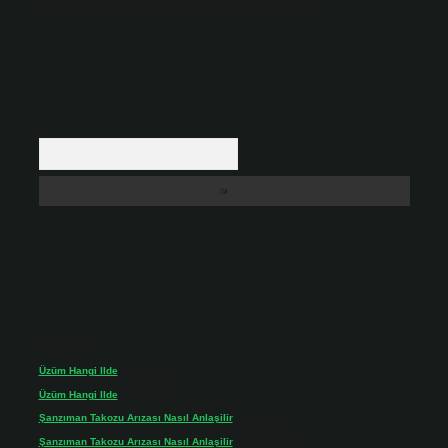
içerikler yasal süre içerisinde sitemizden kaldırılacaktır.
Arama
Son yorumlar
Üzüm Hangi Ilde
için
admin
Üzüm Hangi Ilde
için
Rabia
Şanzıman Takozu Arızası Nasıl Anlaşilir
için
admin
Şanzıman Takozu Arızası Nasıl Anlaşilir
için
Rüveyda