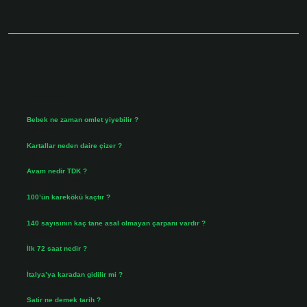
Sidebar
Son Yazılar
Bebek ne zaman omlet yiyebilir ?
Ağustos 6, 2026
Kartallar neden daire çizer ?
Ağustos 5, 2026
Avam nedir TDK ?
Ağustos 4, 2026
100’ün karekökü kaçtır ?
Ağustos 3, 2026
140 sayısının kaç tane asal olmayan çarpanı vardır ?
Ağustos 3, 2026
İlk 72 saat nedir ?
Temmuz 31, 2026
İtalya’ya karadan gidilir mi ?
Temmuz 30, 2026
Satir ne demek tarih ?