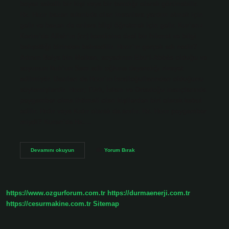
beyaz sakallı bir kişi veya bir tanıdığı olarak görünebilir.
Hz. Hızır bazen sıkıntıda olan insanlara yardım etmek için
gelir ve bazen de onlara bilgi öğretmek için gelir. Kur’an-ı
Kerim’de Allah’ın (cc) kendisine özel bir hikmet ve bilgi
bahşettiği birinden bahsedilir. Hızır’ın gerçek adı nedir?
Adının Belya bin Melkan, soyadının Ebü’l-Abbâs olduğu ve
soyunun Nuh’un Sam adlı oğluna dayandığı rivayet
edilmiştir. Bazıları da Hızır’ın İsrailoğullarından olduğunu
söylemişlerdir. Hızır; Türk, İslam ve Ortadoğu inançlarında
peygamber olma ihtimali olan kişilerden biri olarak kabul
edilir. Hıdır veya Kıdır olarak da anılır. Hz. Hızır peygamber
miydi? Kuran’da Hz.…
Hızır
Devamını okuyun
Yorum Bırak
Aleyhisselâm
Nasıl
Hızır
Oldu
https://www.ozgurforum.com.tr
https://durmaenerji.com.tr
https://cesurmakine.com.tr
Sitemap