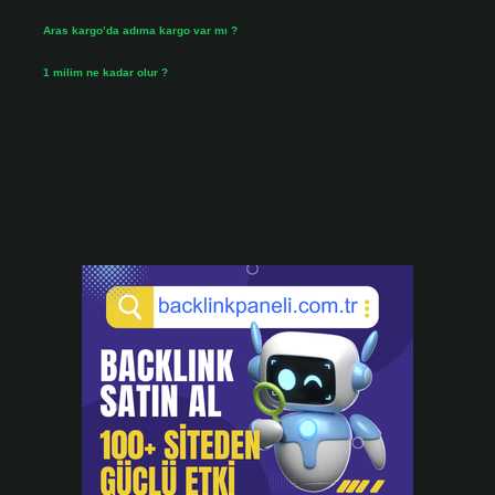
Temmuz 25, 2026
Aras kargo’da adıma kargo var mı ?
Temmuz 25, 2026
1 milim ne kadar olur ?
Temmuz 24, 2026