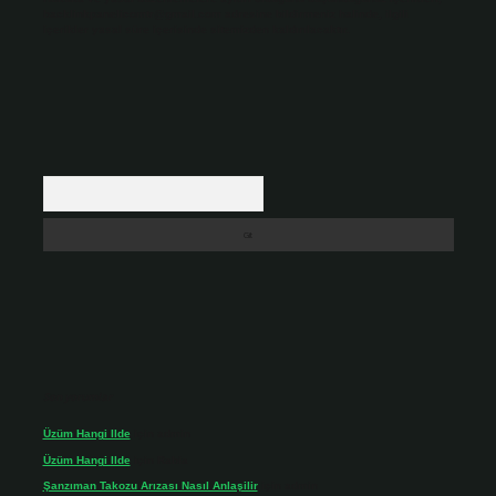
backlinkpanelicomtr@gmail.com
adresine bildirmeniz halinde, ilgili
içerikler yasal süre içerisinde sitemizden kaldırılacaktır.
Arama
Son yorumlar
Üzüm Hangi Ilde
için
admin
Üzüm Hangi Ilde
için
Rabia
Şanzıman Takozu Arızası Nasıl Anlaşilir
için
admin