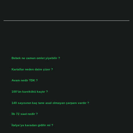
Sidebar
Son Yazılar
Bebek ne zaman omlet yiyebilir ?
Ağustos 6, 2026
Kartallar neden daire çizer ?
Ağustos 5, 2026
Avam nedir TDK ?
Ağustos 4, 2026
100’ün karekökü kaçtır ?
Ağustos 3, 2026
140 sayısının kaç tane asal olmayan çarpanı vardır ?
Ağustos 3, 2026
İlk 72 saat nedir ?
Temmuz 31, 2026
İtalya’ya karadan gidilir mi ?
Temmuz 30, 2026