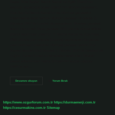
Reşat, Rıfat Beyler, Namık Kemal ve Agâh Efendi’nin
katıldığı toplantıda Suavi Efendi’nin Muhbir gazetesini,
Ziya Bey ile Namık Kemal’in ise Hürriyet gazetesini
çıkarmasına karar verildi. Muhbir gazetesi ilk olarak 31
Ağustos 1867’de Londra’da yayımlandı. Hürriyet gazetesi
kimin Tanzimat? İbret gazetesi 1870 yılında Ahmet Mithat
Efendi tarafından çıkarıldı. 7. Namık Kemal ve Ziya Paşa,
1868 yılında yurt dışında (Londra) yayımlanan ilk gazete
olan Hürriyet’i çıkardılar. Hürriyet gazetesi sahibi Erol
Simavi kimdir? Erol Simavi, 5 Haziran 1930’da İstanbul’da
doğdu. Sedat Simavi ve akrabaları tarafından “Melek”
olarak adlandırılan Fatma Simavi’nin küçük oğludur.
1949’da Işık…
Hürriyet
Devamını okuyun
Yorum Bırak
Gazetesinin
Ilk
Sahibi
Kimdir
https://www.ozgurforum.com.tr
https://durmaenerji.com.tr
https://cesurmakine.com.tr
Sitemap