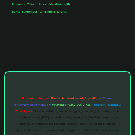
Şanzıman Takozu Arızası Nasıl Anlaşilir
için
Rüveyda
Şeker Yüklemesi Yan Etkileri Nelerdir
için
admin
tonbet giriş adresi
tulipbett.net
Reklam ve İletişim:
E-mail:
backlinkpaneli@gmail.com
Teams:
forumhizmeti@gmail.com
Whatsapp: 0262 606 0 726
Telegram: @karabul
Yasal Uyarı:
Sitemiz, 5651 Sayılı Kanun gereğince Bilgi Teknolojileri ve
İletişim Kurumu (BTK) tarafından onaylanmış bir Yer Sağlayıcı olarak
hizmet vermektedir. Bu nedenle, sitedeki içerikleri proaktif olarak
denetleme veya araştırma yükümlülüğümüz bulunmamaktadır. Ancak,