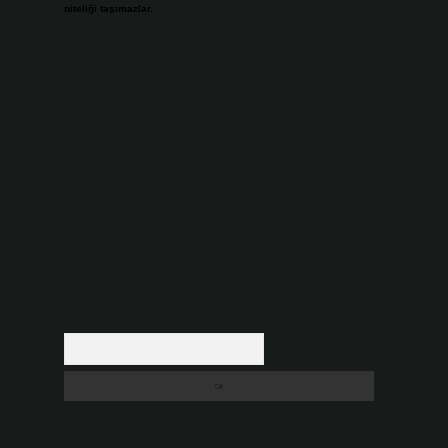
niteliği taşımazlar.
Sitemiz, 5651 Sayılı Kanun gereğince Bilgi Teknolojileri ve
İletişim Kurumu (BTK) tarafından onaylanmış bir Yer Sağlayıcı
olarak hizmet vermektedir. Bu nedenle, sitedeki içerikleri
proaktif olarak denetleme veya araştırma yükümlülüğümüz
bulunmamaktadır. Ancak, üyelerimiz yazdıkları içeriklerin
sorumluluğunu taşımakta olup, siteye üye olarak bu
sorumluluğu kabul etmiş sayılırlar.
Hukuka ve yasal düzenlemelere aykırı olduğunu
düşündüğünüz içerikleri,
backlinkpanelicomtr@gmail.com
adresine bildirmeniz halinde, ilgili içerikler yasal süre
içerisinde sitemizden kaldırılacaktır.
Arama