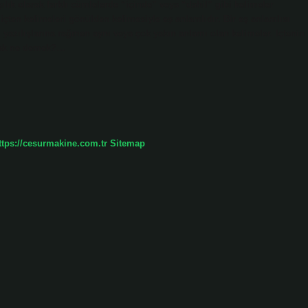
lık olarak farklı cümlelerde “içinde” veya “dahil” gibi kelimeler
çten kelimeleri gönülden kelimesiyle eş anlamlıdır. Bir eş anlamlısı
lı yazılışlarına rağmen aynı veya çok yakın anlamı olan kelimeler. Içtenin
lmak ne demek?…
ttps://cesurmakine.com.tr
Sitemap