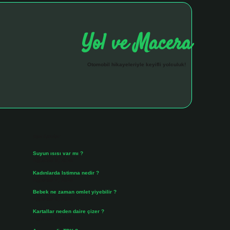
Yol ve Macera
Otomobil hikayeleriyle keyifli yolculuk!
Sidebar
hiltonbet giriş
Son Yazılar
Suyun ısısı var mı ?
Ağustos 8, 2026
Kadınlarda Istimna nedir ?
Ağustos 7, 2026
Bebek ne zaman omlet yiyebilir ?
Ağustos 6, 2026
Kartallar neden daire çizer ?
Ağustos 5, 2026