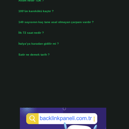
Avam nedir TDK ?
Ağustos 4, 2026
100’ün karekökü kaçtır ?
Ağustos 3, 2026
140 sayısının kaç tane asal olmayan çarpanı vardır ?
Ağustos 3, 2026
İlk 72 saat nedir ?
Temmuz 31, 2026
İtalya’ya karadan gidilir mi ?
Temmuz 30, 2026
Satir ne demek tarih ?
Temmuz 25, 2026