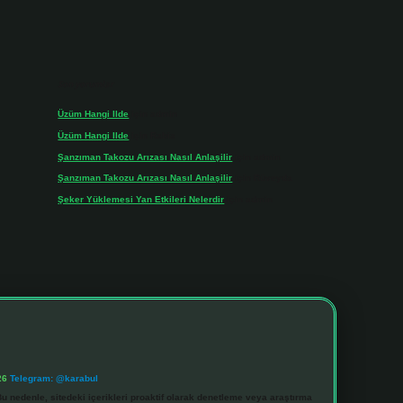
Son yorumlar
Üzüm Hangi Ilde
için
admin
Üzüm Hangi Ilde
için
Rabia
Şanzıman Takozu Arızası Nasıl Anlaşilir
için
admin
Şanzıman Takozu Arızası Nasıl Anlaşilir
için
Rüveyda
Şeker Yüklemesi Yan Etkileri Nelerdir
için
admin
26
Telegram: @karabul
u nedenle, sitedeki içerikleri proaktif olarak denetleme veya araştırma