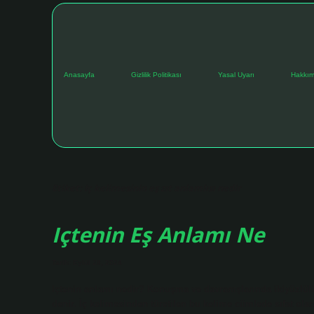
Anasayfa
Gizlilik Politikası
Yasal Uyarı
Hakkım
Etiket:
Iç kelimesinin eş zıt anlamlısı nedir
Içtenin Eş Anlamı Ne
Tarih: Eylül 28, 2024
Içtenin anlamı nedir? Konuşma ve davranışlarında ikiyüzlül
denir. İç kelimesinden türetilen bu kelime cümlede sıfat ol