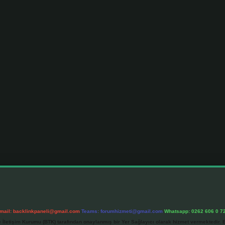
mail:
backlinkpaneli@gmail.com
Teams:
forumhizmeti@gmail.com
Whatsapp: 0262 606 0 7
e İletişim Kurumu (BTK) tarafından onaylanmış bir Yer Sağlayıcı olarak hizmet vermektedir. B