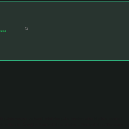
ızda
ük göstermeyen ve kendi takdirine göre hareket eden kişilere samimi
arak kullanılır. Örneğin: Samimi bir merhaba. – Samimi bir gülümseme. Iç