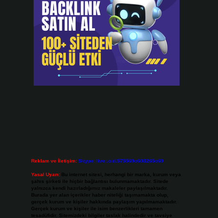
Reklam ve İletişim:
Skype: live:.cid.575569c608265c69
Yasal Uyarı:
Bu internet sitesi, herhangi bir marka, kurum veya
şahıs şirketi ile hiçbir bağlantısı bulunmamaktadır. Sitede
yalnızca kendi hazırladığımız makaleler paylaşılmaktadır.
Burada yer alan içerikler haber niteliği taşımamakta olup,
gerçek kurum ve kişiler hakkında paylaşım yapılmamaktadır.
Gerçek kurum ve kişiler ile isim benzerlikleri tamamen
tesadüfidir. Sitemizdeki bilgiler taslak halindedir ve tavsiye