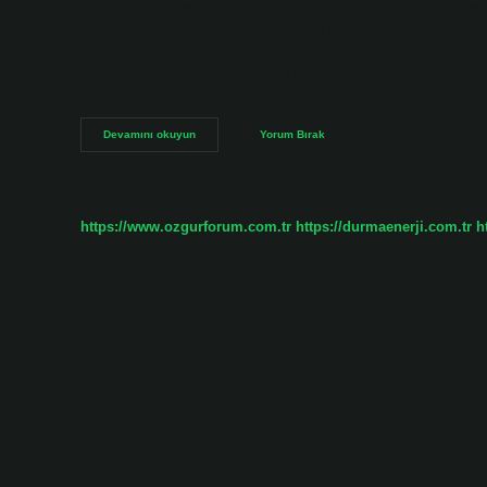
kelimesinin eş anlamlısı ne? Bu şekilde “iç” kelimesine karşı
kullanılmaktadır. Içten ve samimi eş anlamlı mı? Samimi ve i
nedir? Eş anlamlı, eşanlamlı, alternatif veya eşanlamlı; fark
eş anlamlısı ne demek? Dürüst ve sıcak davranın. Içten o
Içtenin
Devamını okuyun
Yorum Bırak
Eş
Anlamı
Ne
https://www.ozgurforum.com.tr
https://durmaenerji.com.tr
h