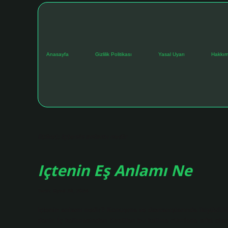
Anasayfa
Gizlilik Politikası
Yasal Uyarı
Hakkım
Etiket:
Içtenin anlamı nedir
Içtenin Eş Anlamı Ne
Tarih: Eylül 28, 2024
Içtenin anlamı nedir? Konuşma ve davranışlarında ikiyüzlül
denir. İç kelimesinden türetilen bu kelime cümlede sıfat ol