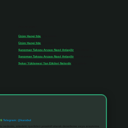
Son yorumlar
Üzüm Hangi Ilde
için
admin
Üzüm Hangi Ilde
için
Rabia
Şanzıman Takozu Arızası Nasıl Anlaşilir
için
admin
Şanzıman Takozu Arızası Nasıl Anlaşilir
için
Rüveyda
Şeker Yüklemesi Yan Etkileri Nelerdir
için
admin
26
Telegram: @karabul
u nedenle, sitedeki içerikleri proaktif olarak denetleme veya araştırma