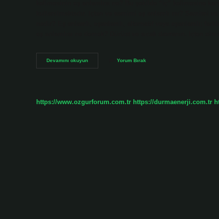
kelimesinin eş anlamlısı ne? Bu şekilde “iç” kelimesine karşı
kullanılmaktadır. Içten ve samimi eş anlamlı mı? Samimi ve i
nedir? Eş anlamlı, eşanlamlı, alternatif veya eşanlamlı; fark
eş anlamlısı ne demek? Dürüst ve sıcak davranın. Içten o
Içtenin
Devamını okuyun
Yorum Bırak
Eş
Anlamı
Ne
https://www.ozgurforum.com.tr
https://durmaenerji.com.tr
h