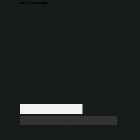
niteliği taşımazlar.
Sitemiz, 5651 Sayılı Kanun gereğince Bilgi Teknolojileri ve
İletişim Kurumu (BTK) tarafından onaylanmış bir Yer Sağlayıcı
olarak hizmet vermektedir. Bu nedenle, sitedeki içerikleri
proaktif olarak denetleme veya araştırma yükümlülüğümüz
bulunmamaktadır. Ancak, üyelerimiz yazdıkları içeriklerin
sorumluluğunu taşımakta olup, siteye üye olarak bu
sorumluluğu kabul etmiş sayılırlar.
Hukuka ve yasal düzenlemelere aykırı olduğunu
düşündüğünüz içerikleri,
backlinkpanelicomtr@gmail.com
adresine bildirmeniz halinde, ilgili içerikler yasal süre
içerisinde sitemizden kaldırılacaktır.
Arama