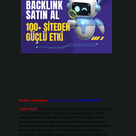
Reklam ve İletişim:
Skype: live:.cid.575569c608265c69
Yasal Uyarı:
Bu internet sitesi, herhangi bir marka, kurum veya
şahıs şirketi ile hiçbir bağlantısı bulunmamaktadır. Sitede
yalnızca kendi hazırladığımız makaleler paylaşılmaktadır.
Burada yer alan içerikler haber niteliği taşımamakta olup,
gerçek kurum ve kişiler hakkında paylaşım yapılmamaktadır.
Gerçek kurum ve kişiler ile isim benzerlikleri tamamen
tesadüfidir. Sitemizdeki bilgiler taslak halindedir ve tavsiye