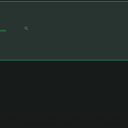
ızda
ük göstermeyen ve kendi takdirine göre hareket eden kişilere samimi
arak kullanılır. Örneğin: Samimi bir merhaba. – Samimi bir gülümseme. Iç