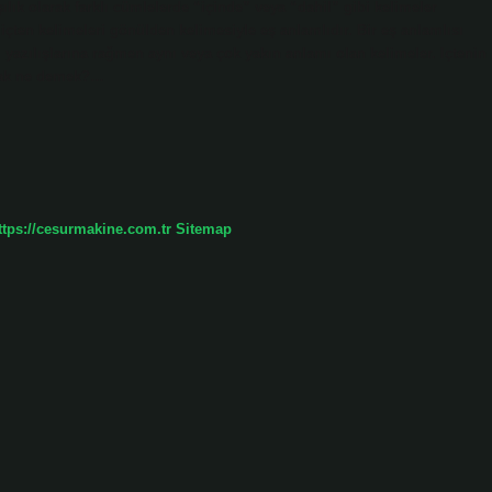
lık olarak farklı cümlelerde “içinde” veya “dahil” gibi kelimeler
çten kelimeleri gönülden kelimesiyle eş anlamlıdır. Bir eş anlamlısı
lı yazılışlarına rağmen aynı veya çok yakın anlamı olan kelimeler. Içtenin
lmak ne demek?…
ttps://cesurmakine.com.tr
Sitemap