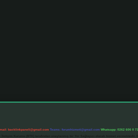
mail:
backlinkpaneli@gmail.com
Teams:
forumhizmeti@gmail.com
Whatsapp: 0262 606 0 7
e İletişim Kurumu (BTK) tarafından onaylanmış bir Yer Sağlayıcı olarak hizmet vermektedir. B