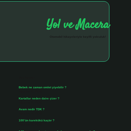
Yol ve Macera
Otomobil hikayeleriyle keyifli yolculuk!
Sidebar
hiltonbet giriş adresi
tulipbett.net
Son Yazılar
Bebek ne zaman omlet yiyebilir ?
Ağustos 6, 2026
Kartallar neden daire çizer ?
Ağustos 5, 2026
Avam nedir TDK ?
Ağustos 4, 2026
100’ün karekökü kaçtır ?
Ağustos 3, 2026