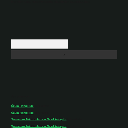
içerikler yasal süre içerisinde sitemizden kaldırılacaktır.
Arama
Son yorumlar
Üzüm Hangi Ilde
için
admin
Üzüm Hangi Ilde
için
Rabia
Şanzıman Takozu Arızası Nasıl Anlaşilir
için
admin
Şanzıman Takozu Arızası Nasıl Anlaşilir
için
Rüveyda