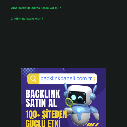
Temmuz 25, 2026
Aras kargo’da adıma kargo var mı ?
Temmuz 25, 2026
1 milim ne kadar olur ?
Temmuz 24, 2026