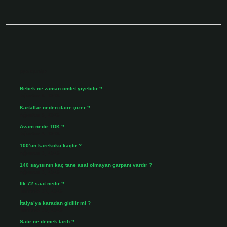
Sidebar
Son Yazılar
Bebek ne zaman omlet yiyebilir ?
Ağustos 6, 2026
Kartallar neden daire çizer ?
Ağustos 5, 2026
Avam nedir TDK ?
Ağustos 4, 2026
100’ün karekökü kaçtır ?
Ağustos 3, 2026
140 sayısının kaç tane asal olmayan çarpanı vardır ?
Ağustos 3, 2026
İlk 72 saat nedir ?
Temmuz 31, 2026
İtalya’ya karadan gidilir mi ?
Temmuz 30, 2026
Satir ne demek tarih ?