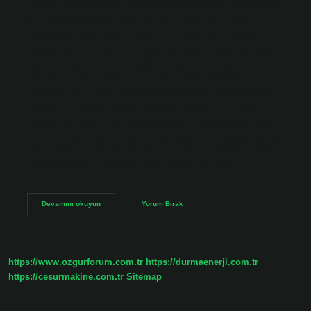
Girişim Ortak Girişimi, 28 Şubat 2019 tarihinde Türkiye’nin
ilk ve tek sabit oranlı spor tahmin oyunu olan iddaa
markasının işletmesini devraldı ve Spor Toto Teşkilat
Başkanlığı ile 10 yıllık sözleşme imzaladı. Nesinenin sahibi
kimdir? Doğan Online’ın iştiraki olan D Elektronik Şans
Oyunları ve Yayıncılık A.Ş.’ye ait çevrimiçi kumar
platformudur. İddaa nereye bağlıdır? Spor Toto’nun bağlı
olduğu müdürlük, Gençlik ve Spor Bakanlığı’na bağlı
Gençlik ve Spor Genel Müdürlüğü’dür. İddaa başkanı kim?
Yıldırım Demirören. Yıldırım Demirören (d. İddaa şirketinin
sahibi kim? Ortak Girişim Şans Girişim, 28 Ağustos 2019
tarihinde iddaa markasının işletmesini devraldı ve…
İDdaa
Devamını okuyun
Yorum Bırak
Bayisinin
Sahibi
Kim
https://www.ozgurforum.com.tr
https://durmaenerji.com.tr
https://cesurmakine.com.tr
Sitemap