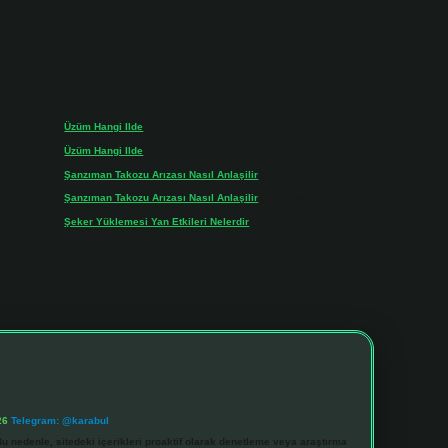
Son yorumlar
Üzüm Hangi Ilde
için
admin
Üzüm Hangi Ilde
için
Rabia
Şanzıman Takozu Arızası Nasıl Anlaşilir
için
admin
Şanzıman Takozu Arızası Nasıl Anlaşilir
için
Rüveyda
Şeker Yüklemesi Yan Etkileri Nelerdir
için
admin
26
Telegram: @karabul
u nedenle, sitedeki içerikleri proaktif olarak denetleme veya araştırma