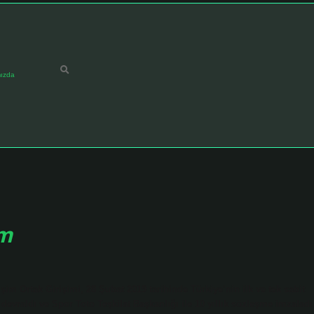
ızda
im
şim Ortak Girişimi, 28 Şubat 2019 tarihinde Türkiye’nin ilk ve tek sabit
evraldı ve Spor Toto Teşkilat Başkanlığı ile 10 yıllık sözleşme imzaladı