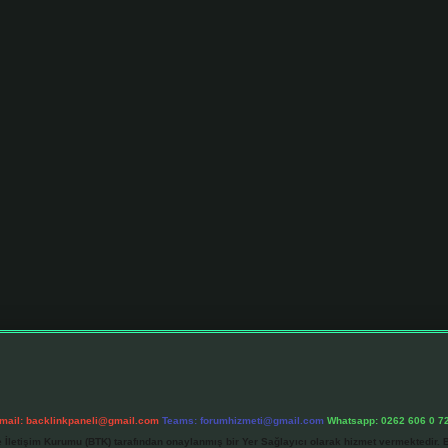
mail:
backlinkpaneli@gmail.com
Teams:
forumhizmeti@gmail.com
Whatsapp: 0262 606 0 7
e İletişim Kurumu (BTK) tarafından onaylanmış bir Yer Sağlayıcı olarak hizmet vermektedir. B