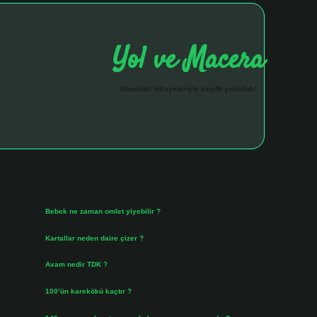
Yol ve Macera
Otomobil hikayeleriyle keyifli yolculuk!
Sidebar
hiltonbet giriş adresi
tulipbett.net
Son Yazılar
Bebek ne zaman omlet yiyebilir ?
Ağustos 6, 2026
Kartallar neden daire çizer ?
Ağustos 5, 2026
Avam nedir TDK ?
Ağustos 4, 2026
100’ün karekökü kaçtır ?
Ağustos 3, 2026
.