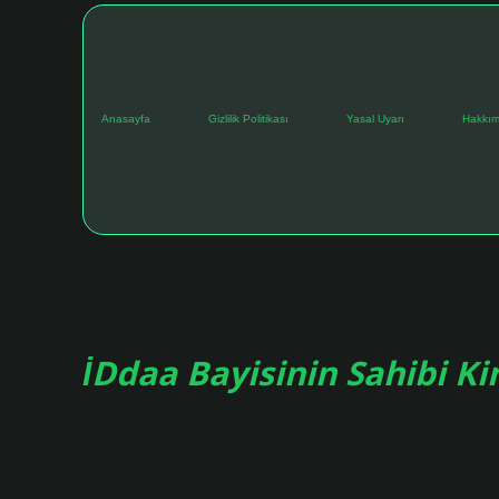
Anasayfa
Gizlilik Politikası
Yasal Uyarı
Hakkım
Etiket:
İddaa şirketinin sahibi kim
İDdaa Bayisinin Sahibi K
Tarih: Aralık 9, 2024
İddaa bayileri kime ait? Demirören Holding iştiraki Şans Giri
oranlı spor tahmin oyunu olan iddaa markasının işletmesini d