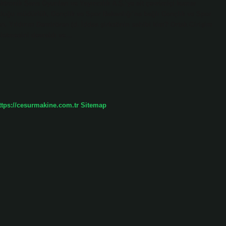
ktronik Şans Oyunları ve Yayıncılık A.Ş.’ye ait çevrimiçi kumar
lduğu müdürlük, Gençlik ve Spor Bakanlığı’na bağlı Gençlik ve Spor
. Yıldırım Demirören (d. İddaa şirketinin sahibi kim? Ortak Girişim
şletmesini devraldı ve…
ttps://cesurmakine.com.tr
Sitemap