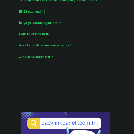
140 sayısının kaç tane asal olmayan çarpanı vardır ?
Ağustos 3, 2026
İlk 72 saat nedir ?
Temmuz 31, 2026
İtalya’ya karadan gidilir mi ?
Temmuz 30, 2026
Satir ne demek tarih ?
Temmuz 25, 2026
Aras kargo’da adıma kargo var mı ?
Temmuz 25, 2026
1 milim ne kadar olur ?
Temmuz 24, 2026