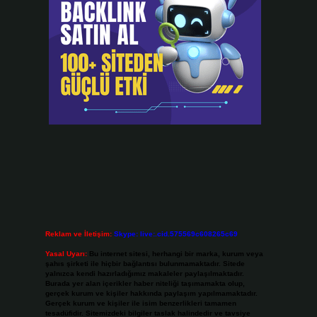
Reklam ve İletişim:
Skype: live:.cid.575569c608265c69
Yasal Uyarı:
Bu internet sitesi, herhangi bir marka, kurum veya
şahıs şirketi ile hiçbir bağlantısı bulunmamaktadır. Sitede
yalnızca kendi hazırladığımız makaleler paylaşılmaktadır.
Burada yer alan içerikler haber niteliği taşımamakta olup,
gerçek kurum ve kişiler hakkında paylaşım yapılmamaktadır.
Gerçek kurum ve kişiler ile isim benzerlikleri tamamen
tesadüfidir. Sitemizdeki bilgiler taslak halindedir ve tavsiye