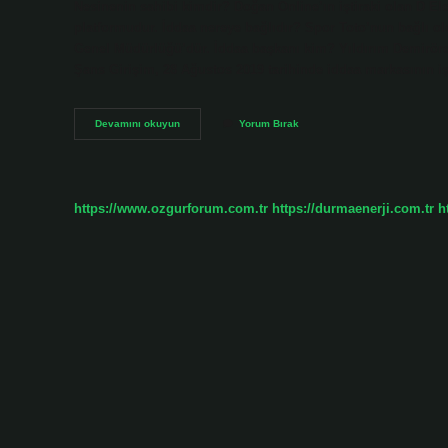
Nesinenin sahibi kimdir? Doğan Online’ın iştiraki olan D Ele
platformudur. İddaa nereye bağlıdır? Spor Toto’nun bağlı o
Genel Müdürlüğü’dür. İddaa başkanı kim? Yıldırım Demirören
Şans Girişim, 28 Ağustos 2019 tarihinde iddaa markasının i
İDdaa
Devamını okuyun
Yorum Bırak
Bayisinin
Sahibi
Kim
https://www.ozgurforum.com.tr
https://durmaenerji.com.tr
h