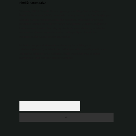
niteliği taşımazlar.
Sitemiz, 5651 Sayılı Kanun gereğince Bilgi Teknolojileri ve
İletişim Kurumu (BTK) tarafından onaylanmış bir Yer Sağlayıcı
olarak hizmet vermektedir. Bu nedenle, sitedeki içerikleri
proaktif olarak denetleme veya araştırma yükümlülüğümüz
bulunmamaktadır. Ancak, üyelerimiz yazdıkları içeriklerin
sorumluluğunu taşımakta olup, siteye üye olarak bu
sorumluluğu kabul etmiş sayılırlar.
Hukuka ve yasal düzenlemelere aykırı olduğunu
düşündüğünüz içerikleri,
backlinkpanelicomtr@gmail.com
adresine bildirmeniz halinde, ilgili içerikler yasal süre
içerisinde sitemizden kaldırılacaktır.
Arama