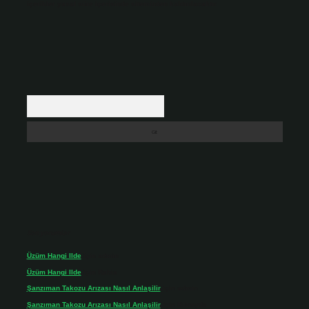
içerikler yasal süre içerisinde sitemizden kaldırılacaktır.
Arama
Son yorumlar
Üzüm Hangi Ilde
için
admin
Üzüm Hangi Ilde
için
Rabia
Şanzıman Takozu Arızası Nasıl Anlaşilir
için
admin
Şanzıman Takozu Arızası Nasıl Anlaşilir
için
Rüveyda