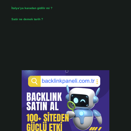
Temmuz 31, 2026
İtalya’ya karadan gidilir mi ?
Temmuz 30, 2026
Satir ne demek tarih ?
Temmuz 25, 2026