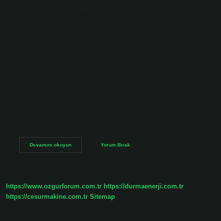
kıymetlerin ilk ihraçlarından sonra işlem gördüğü piyasa
türüdür. İkincil piyasalara örnek olarak, Maliye Bakanlığı
Müsteşarlığı tarafından ihraç edilen tahvillerin ihraçtan
sonra alınıp satıldığı Borsa İstanbul ve tahvil ve bono
piyasası verilebilir. İkincil piyasada hisse nasıl alınır?
İkincil piyasa: IPO’dan sonra hisse senetlerini satın alma –
yatırım yapma veya ticaret yapma. Şirket borsaya kote olur
olmaz ikincil piyasa açılır. Burada, özel yatırımcılar kendi
aralarında hisse senedi alıp satabilir veya bir hisse
senedinin fiyat hareketlerine tepki vermek için türevler
kullanabilirler. İkincil piyasa: IPO’dan sonra hisse senedi
alıp satma veya ticaret yapma. Şirket borsaya kote olur…
İKincil
Devamını okuyun
Yorum Bırak
Piyasa
Ekonomisi
Nedir
https://www.ozgurforum.com.tr
https://durmaenerji.com.tr
https://cesurmakine.com.tr
Sitemap