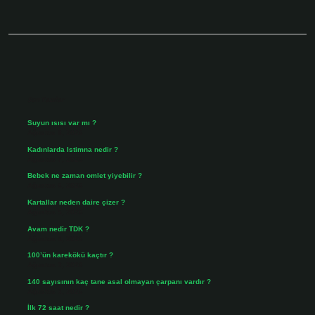
Sidebar
Son Yazılar
Suyun ısısı var mı ?
Ağustos 8, 2026
Kadınlarda Istimna nedir ?
Ağustos 7, 2026
Bebek ne zaman omlet yiyebilir ?
Ağustos 6, 2026
Kartallar neden daire çizer ?
Ağustos 5, 2026
Avam nedir TDK ?
Ağustos 4, 2026
100’ün karekökü kaçtır ?
Ağustos 3, 2026
140 sayısının kaç tane asal olmayan çarpanı vardır ?
Ağustos 3, 2026
İlk 72 saat nedir ?