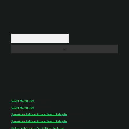
Arama
Son yorumlar
Üzüm Hangi Ilde
için
admin
Üzüm Hangi Ilde
için
Rabia
Şanzıman Takozu Arızası Nasıl Anlaşilir
için
admin
Şanzıman Takozu Arızası Nasıl Anlaşilir
için
Rüveyda
Şeker Yüklemesi Yan Etkileri Nelerdir
için
admin