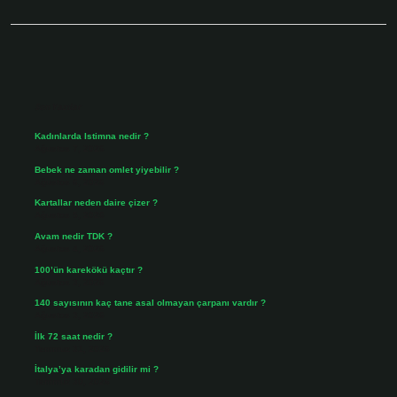
Sidebar
Son Yazılar
Kadınlarda Istimna nedir ?
Ağustos 7, 2026
Bebek ne zaman omlet yiyebilir ?
Ağustos 6, 2026
Kartallar neden daire çizer ?
Ağustos 5, 2026
Avam nedir TDK ?
Ağustos 4, 2026
100’ün karekökü kaçtır ?
Ağustos 3, 2026
140 sayısının kaç tane asal olmayan çarpanı vardır ?
Ağustos 3, 2026
İlk 72 saat nedir ?
Temmuz 31, 2026
İtalya’ya karadan gidilir mi ?
Temmuz 30, 2026