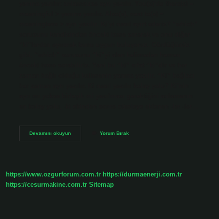
yanına yazılır; anlamsızsa ayrı yazılır. You(s)’de there(s) =
meaningful > yanına yazılır. Also(s), next to(s) =
meaningless > ayrı yazılır. Ki’yi nasıl ayırt ederiz? “which”
sorusunu kendisinden önceki isme sorarak ve onu diğer
“ki”lerden ayırarak bunu uygun buluyoruz. Gördüğünüz
gibi, “which” sorusunu “ki”yi alan kelimeden hemen
önceki isme sorabiliriz. Yani bu “ki” sıfat “ki”dir ve her
zaman bağlı olduğu kelimenin yanına yazılır. “Ki” bağlacı
her zaman ayrı yazılır. Ki nasıl yazılır kolay yolu? Ki’nin
ayrı mı yoksa birleşik mi yazılması gerektiğini anlamanın
en kolay yolu, -ki ekinden sonra cümleye eklenen -ler -lar…
Türkçede
Devamını okuyun
Yorum Bırak
Ki
Nasıl
Yazılır
https://www.ozgurforum.com.tr
https://durmaenerji.com.tr
https://cesurmakine.com.tr
Sitemap