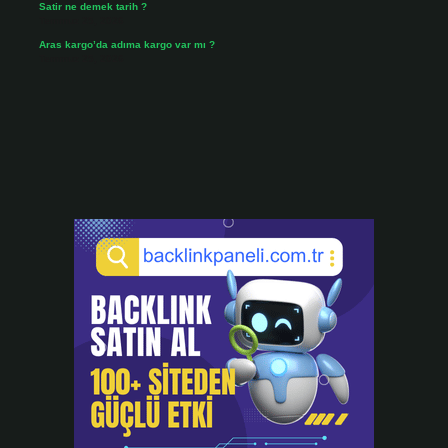
Satir ne demek tarih ?
Temmuz 25, 2026
Aras kargo’da adıma kargo var mı ?
Temmuz 25, 2026