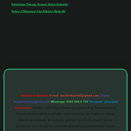
Şanzıman Takozu Arızası Nasıl Anlaşilir
için
Rüveyda
Şeker Yüklemesi Yan Etkileri Nelerdir
için
admin
tonbet giriş adresi
tulipbett.net
Reklam ve İletişim:
E-mail:
backlinkpaneli@gmail.com
Teams:
forumhizmeti@gmail.com
Whatsapp: 0262 606 0 726
Telegram: @karabul
Yasal Uyarı:
Sitemiz, 5651 Sayılı Kanun gereğince Bilgi Teknolojileri ve
İletişim Kurumu (BTK) tarafından onaylanmış bir Yer Sağlayıcı olarak
hizmet vermektedir. Bu nedenle, sitedeki içerikleri proaktif olarak
denetleme veya araştırma yükümlülüğümüz bulunmamaktadır. Ancak,