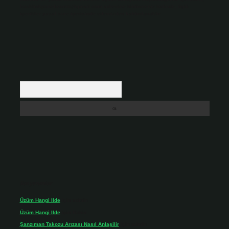
backlinkpanelicomtr@gmail.com
adresine bildirmeniz halinde, ilgili
içerikler yasal süre içerisinde sitemizden kaldırılacaktır.
Arama
Son yorumlar
Üzüm Hangi Ilde
için
admin
Üzüm Hangi Ilde
için
Rabia
Şanzıman Takozu Arızası Nasıl Anlaşilir
için
admin