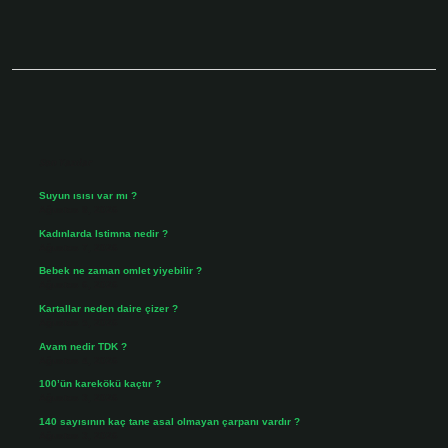
Sidebar
Son Yazılar
Suyun ısısı var mı ?
Ağustos 8, 2026
Kadınlarda Istimna nedir ?
Ağustos 7, 2026
Bebek ne zaman omlet yiyebilir ?
Ağustos 6, 2026
Kartallar neden daire çizer ?
Ağustos 5, 2026
Avam nedir TDK ?
Ağustos 4, 2026
100’ün karekökü kaçtır ?
Ağustos 3, 2026
140 sayısının kaç tane asal olmayan çarpanı vardır ?
Ağustos 3, 2026