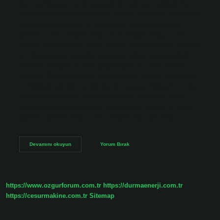
aşırı zorlanması, stres, yorgunluk veya aşırı fiziksel efor
sonrasında bu bölgede keskin bir ağrı oluşabilir. Göğüsteki
iltihaplanma, akciğer enfeksiyonları veya zatürre gibi
solunum yolu enfeksiyonları da bu keskin hisse neden
olabilir. Akciğerlerde sıkıntı olduğu nasıl anlaşılır? Akciğer
enfeksiyonunun belirtileri arasında yüksek ateş, şiddetli
öksürük, balgam üretimi, göğüs ağrısı ve nefes darlığı
bulunur. Öksürük şiddetli ve süreklidir, vücutta güçsüzlük
ve halsizlik görülür ve kişi kendini yorgun hisseder. Nefes
aldıkça batma hissi neden olur? Anjin, kalp krizi veya
perikardit gibi rahatsızlıklar nefes alırken ağrıya ve bıçak
saplanır gibi bir hisse neden olabilir. Ağrı sol kola,…
Akciğer
Devamını okuyun
Yorum Bırak
Kaynaklı
Batma
Hissi
Neden
Olur
https://www.ozgurforum.com.tr
https://durmaenerji.com.tr
https://cesurmakine.com.tr
Sitemap