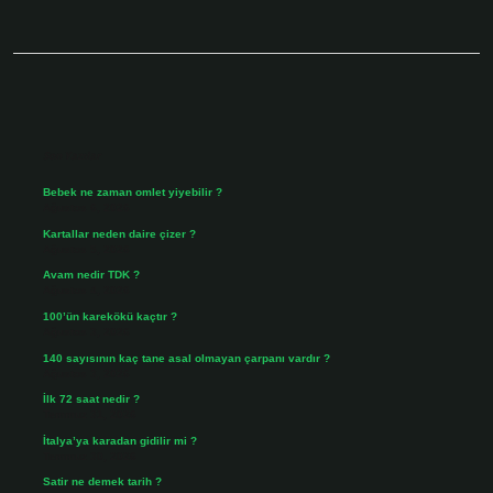
Sidebar
Son Yazılar
Bebek ne zaman omlet yiyebilir ?
Ağustos 6, 2026
Kartallar neden daire çizer ?
Ağustos 5, 2026
Avam nedir TDK ?
Ağustos 4, 2026
100’ün karekökü kaçtır ?
Ağustos 3, 2026
140 sayısının kaç tane asal olmayan çarpanı vardır ?
Ağustos 3, 2026
İlk 72 saat nedir ?
Temmuz 31, 2026
İtalya’ya karadan gidilir mi ?
Temmuz 30, 2026
Satir ne demek tarih ?