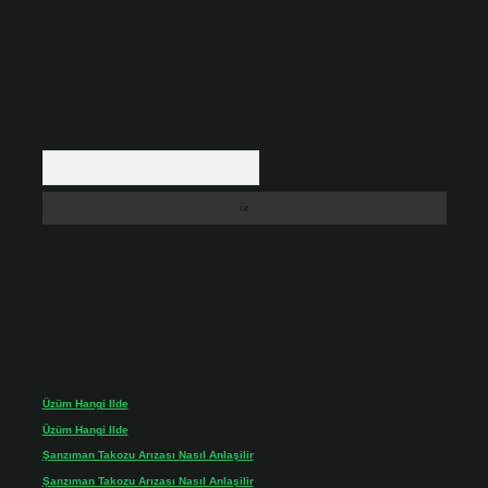
içerikler yasal süre içerisinde sitemizden kaldırılacaktır.
Arama
Son yorumlar
Üzüm Hangi Ilde
için
admin
Üzüm Hangi Ilde
için
Rabia
Şanzıman Takozu Arızası Nasıl Anlaşilir
için
admin
Şanzıman Takozu Arızası Nasıl Anlaşilir
için
Rüveyda