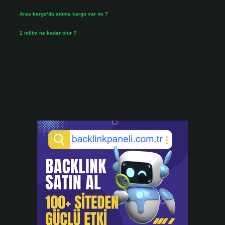
Temmuz 25, 2026
Aras kargo’da adıma kargo var mı ?
Temmuz 25, 2026
1 milim ne kadar olur ?
Temmuz 24, 2026