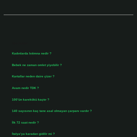
Sidebar
Son Yazılar
Kadınlarda Istimna nedir ?
Ağustos 7, 2026
Bebek ne zaman omlet yiyebilir ?
Ağustos 6, 2026
Kartallar neden daire çizer ?
Ağustos 5, 2026
Avam nedir TDK ?
Ağustos 4, 2026
100’ün karekökü kaçtır ?
Ağustos 3, 2026
140 sayısının kaç tane asal olmayan çarpanı vardır ?
Ağustos 3, 2026
İlk 72 saat nedir ?
Temmuz 31, 2026
İtalya’ya karadan gidilir mi ?