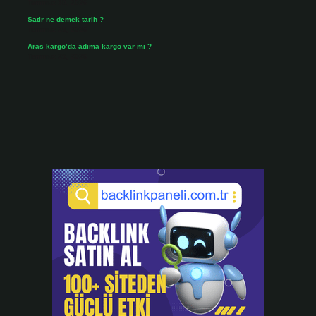
Temmuz 30, 2026
Satir ne demek tarih ?
Temmuz 25, 2026
Aras kargo’da adıma kargo var mı ?
Temmuz 25, 2026