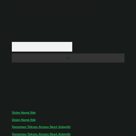
içerikler yasal süre içerisinde sitemizden kaldırılacaktır.
Arama
Son yorumlar
Üzüm Hangi Ilde
için
admin
Üzüm Hangi Ilde
için
Rabia
Şanzıman Takozu Arızası Nasıl Anlaşilir
için
admin
Şanzıman Takozu Arızası Nasıl Anlaşilir
için
Rüveyda