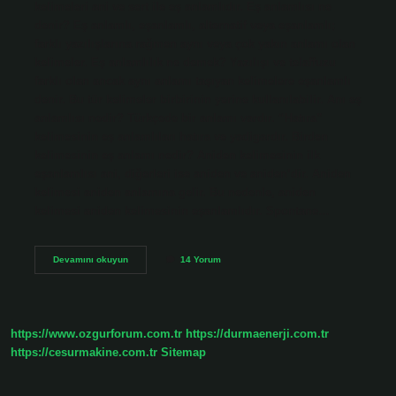
kelimeleri ani ve sert ile eş anlamlıdır. Eş anlamlısı ne
denir? Eş anlamlı, eşanlamlı, alternatif veya eşanlamlı;
farklı yazılışlarına rağmen aynı veya çok yakın anlamı olan
kelimeler. Eş anlamlılık ne demek? Yazılışı ve telaffuzu
farklı olan ancak aynı anlamı taşıyan kelimelere eşanlamlı
denir. Bu tür kelimeler birbirinin yerine kullanılabilir. Anı eş
anlamlısı nedir? Türkçede bir anlamı vardır. “Hatıra”
kelimesinin eş anlamlıları hatıra ve yadigardır. Birden
kelimesinin eş anlamı nedir? Aniden kelimesinin ilk
eşanlamlısı ani, diğerleri ise aniden ve aniden’dir. Aniden
kelimesi aniden anlamına gelir. Bu nedenle, aniden
kelimesi aniden kelimesinin eşanlamlıdır. Spontane…
Birden
Devamını okuyun
14 Yorum
Birinin
Eş
Anlamlısı
Ne
https://www.ozgurforum.com.tr
https://durmaenerji.com.tr
https://cesurmakine.com.tr
Sitemap