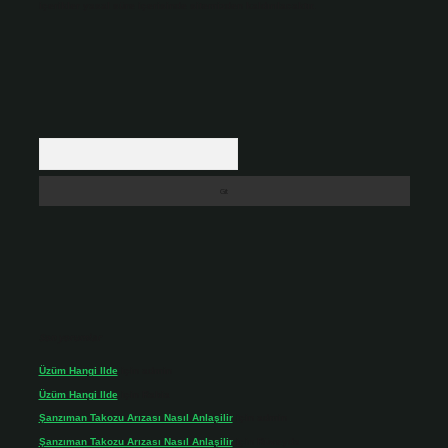
içerikler yasal süre içerisinde sitemizden kaldırılacaktır.
Arama
Son yorumlar
Üzüm Hangi Ilde
için
admin
Üzüm Hangi Ilde
için
Rabia
Şanzıman Takozu Arızası Nasıl Anlaşilir
için
admin
Şanzıman Takozu Arızası Nasıl Anlaşilir
için
Rüveyda