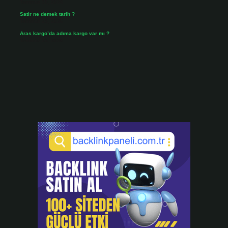
Temmuz 30, 2026
Satir ne demek tarih ?
Temmuz 25, 2026
Aras kargo’da adıma kargo var mı ?
Temmuz 25, 2026