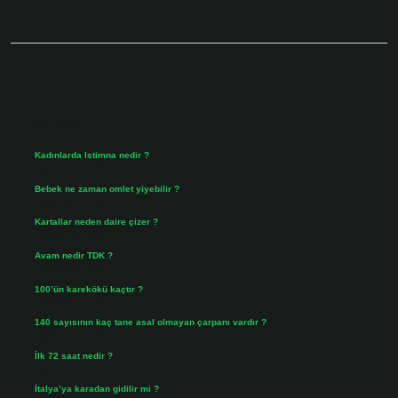
Sidebar
Son Yazılar
Kadınlarda Istimna nedir ?
Ağustos 7, 2026
Bebek ne zaman omlet yiyebilir ?
Ağustos 6, 2026
Kartallar neden daire çizer ?
Ağustos 5, 2026
Avam nedir TDK ?
Ağustos 4, 2026
100’ün karekökü kaçtır ?
Ağustos 3, 2026
140 sayısının kaç tane asal olmayan çarpanı vardır ?
Ağustos 3, 2026
İlk 72 saat nedir ?
Temmuz 31, 2026
İtalya’ya karadan gidilir mi ?