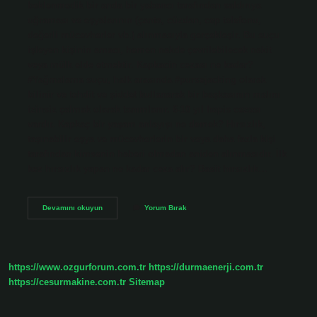
beklenmedik bir anda bir yabancı tarafından saldırıya
uğraması ve eşyalarının (çanta, cüzdan, cep telefonu,
değerli mücevherler vb.) alınmasıyla gerçekleşir. Bu suçu
işleyen kişinin amacı, hemen nakde çevrilebilecek nakit
veya mülk elde etmektir. Kapkacin cezası ne kadar?
#Yağmalama suçu, halk arasında #pursejacking olarak
bilinir ve tehdit ve şiddet kullanarak bir başkasının malını
izinsiz çalmak olarak tanımlanır. 6-10 yıl hapis cezası
vardır. Kapkaç bir yaşam anlayışı ne demek? Hırsızlık,
taşınabilir eşya ve mücevherlerin bir veya daha fazla kişi
tarafından kimsenin haberi olmadan aniden alınmasıdır. İlk
kez hırsızlık yapan ne kadar ceza alır? Basit hırsızlık…
Kapkaç
Devamını okuyun
Yorum Bırak
Olayı
Nedir
https://www.ozgurforum.com.tr
https://durmaenerji.com.tr
https://cesurmakine.com.tr
Sitemap