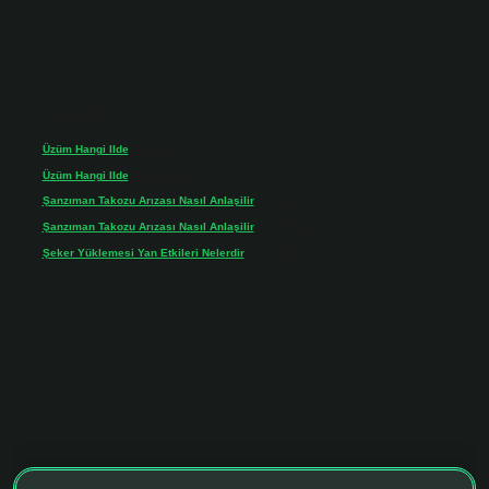
Son yorumlar
Üzüm Hangi Ilde
için
admin
Üzüm Hangi Ilde
için
Rabia
Şanzıman Takozu Arızası Nasıl Anlaşilir
için
admin
Şanzıman Takozu Arızası Nasıl Anlaşilir
için
Rüveyda
Şeker Yüklemesi Yan Etkileri Nelerdir
için
admin
onbet giriş adresi
tulipbett.net