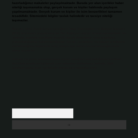
hazırladığımız makaleler paylaşılmaktadır. Burada yer alan içerikler haber
niteliği taşımamakta olup, gerçek kurum ve kişiler hakkında paylaşım
yapılmamaktadır. Gerçek kurum ve kişiler ile isim benzerlikleri tamamen
tesadüfidir. Sitemizdeki bilgiler taslak halindedir ve tavsiye niteliği
taşımazlar.
Sitemiz, 5651 Sayılı Kanun gereğince Bilgi Teknolojileri ve İletişim Kurumu
(BTK) tarafından onaylanmış bir Yer Sağlayıcı olarak hizmet vermektedir. Bu
nedenle, sitedeki içerikleri proaktif olarak denetleme veya araştırma
yükümlülüğümüz bulunmamaktadır. Ancak, üyelerimiz yazdıkları içeriklerin
sorumluluğunu taşımakta olup, siteye üye olarak bu sorumluluğu kabul
etmiş sayılırlar.
Hukuka ve yasal düzenlemelere aykırı olduğunu düşündüğünüz içerikleri,
backlinkpanelicomtr@gmail.com
adresine bildirmeniz halinde, ilgili
içerikler yasal süre içerisinde sitemizden kaldırılacaktır.
Arama