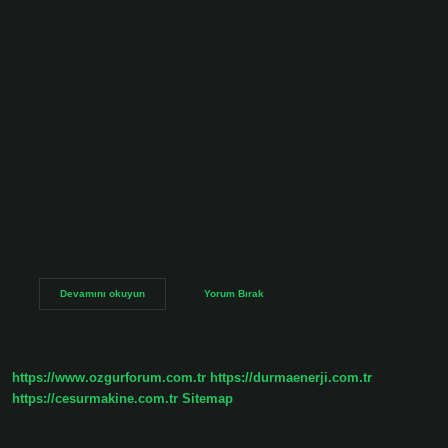
Endonezya, Malezya ve Filipinler gibi ülkelerin
kültürlerinde bulunan bir tür kaplan pençesi bıçağıdır. Bu
kültürlerin hepsinde hem silah hem de tarım aracı olarak
kullanılmıştır. Switchblade ve sabit modelleri mevcuttur. Şu
anda Türkiye gibi çoğu ülkede taşınması yasaktır. Bıçak
kullanmak yasal mı? 6136 Sayılı Kanun: Bıçak taşımak
yasaktır. Bıçak ve mızrak, kama, balyoz, keser, ustura, kese,
pala, çakı, ustura, cop, kırbaç, satır, mızrak, tornavida ve
çivi çubuğu gibi aletleri taşımak yasaktır. Karambit yasal
mı? Ek Yorumlar: Yasal olarak taşınsa bile, karambit dahil
herhangi bir silahı sallamak yasadışıdır. Bir karambit
taşımanın amacını göz önünde bulundurmak çok…
Karambit
Devamını okuyun
Yorum Bırak
Bulundurmak
Yasak
Mı
https://www.ozgurforum.com.tr
https://durmaenerji.com.tr
https://cesurmakine.com.tr
Sitemap