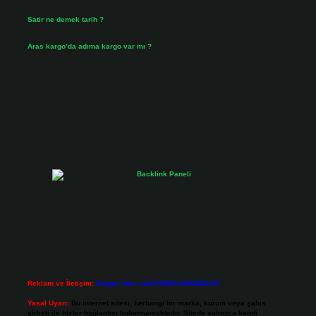
Temmuz 30, 2026
Satir ne demek tarih ?
Temmuz 25, 2026
Aras kargo’da adıma kargo var mı ?
Temmuz 25, 2026
Reklam ve İletişim:
Skype: live:.cid.575569c608265c69
Yasal Uyarı:
Bu internet sitesi, herhangi bir marka, kurum veya şahıs
şirketi ile hiçbir bağlantısı bulunmamaktadır. Sitede yalnızca kendi