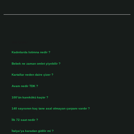
Sidebar
Son Yazılar
Kadınlarda Istimna nedir ?
Ağustos 7, 2026
Bebek ne zaman omlet yiyebilir ?
Ağustos 6, 2026
Kartallar neden daire çizer ?
Ağustos 5, 2026
Avam nedir TDK ?
Ağustos 4, 2026
100’ün karekökü kaçtır ?
Ağustos 3, 2026
140 sayısının kaç tane asal olmayan çarpanı vardır ?
Ağustos 3, 2026
İlk 72 saat nedir ?
Temmuz 31, 2026
İtalya’ya karadan gidilir mi ?