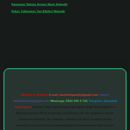
Şanzıman Takozu Arızası Nasıl Anlaşilir
için
Rüveyda
Şeker Yüklemesi Yan Etkileri Nelerdir
için
admin
iltonbet giriş adresi
tulipbett.net
Reklam ve İletişim:
E-mail:
backlinkpaneli@gmail.com
Teams:
forumhizmeti@gmail.com
Whatsapp: 0262 606 0 726
Telegram: @karabul
Yasal Uyarı:
Sitemiz, 5651 Sayılı Kanun gereğince Bilgi Teknolojileri ve
İletişim Kurumu (BTK) tarafından onaylanmış bir Yer Sağlayıcı olarak
hizmet vermektedir. Bu nedenle, sitedeki içerikleri proaktif olarak
denetleme veya araştırma yükümlülüğümüz bulunmamaktadır. Ancak,