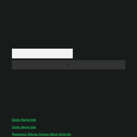
backlinkpanelicomtr@gmail.com
adresine bildirmeniz halinde, ilgili
içerikler yasal süre içerisinde sitemizden kaldırılacaktır.
Arama
Son yorumlar
Üzüm Hangi Ilde
için
admin
Üzüm Hangi Ilde
için
Rabia
Şanzıman Takozu Arızası Nasıl Anlaşilir
için
admin