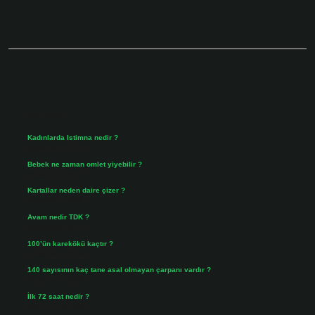
Sidebar
Son Yazılar
Kadınlarda Istimna nedir ?
Ağustos 7, 2026
Bebek ne zaman omlet yiyebilir ?
Ağustos 6, 2026
Kartallar neden daire çizer ?
Ağustos 5, 2026
Avam nedir TDK ?
Ağustos 4, 2026
100’ün karekökü kaçtır ?
Ağustos 3, 2026
140 sayısının kaç tane asal olmayan çarpanı vardır ?
Ağustos 3, 2026
İlk 72 saat nedir ?
Temmuz 31, 2026