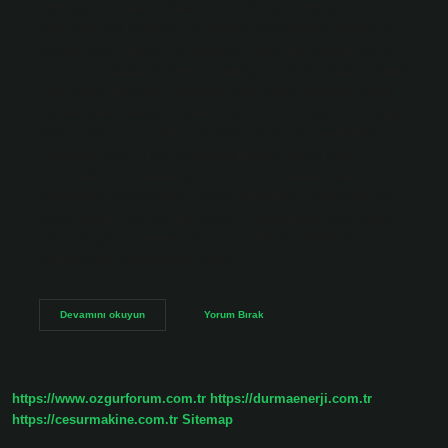
karmaşa veya kaos olarak bilinir. Elbette çarpışma veya
çarpışma gibi anlamları da olduğu söylenebilir. Kadam ne
anlama gelir? Ancak bu kelimenin basit bir anlamı vardır.
Buna göre Kadam kelimesi arkadaş ve erkek arkadaş olarak
ifade edilir. Birinden ‘arkadaş’ veya ‘erkek arkadaş’ olarak
bahsederken ‘kadam’ demek mümkündür. Karambol hangi
dilde? carrom – İngilizce sözlük. Fransızca carambola “1.
Bilardoda kırmızı top, bilardoda dolaylı vuruş veya
bilardoda birden fazla topa vurma. Bu kelime, İspanyolca
carambola kelimesinden ödünç alınmıştır, “Hindistan’dan
gelen kırmızı, küresel bir meyve”. Karambole geldi nedir?
“Karışıklığa yol açmak” deyiminin AÇIKLAMASI 1)
Karışıklıktan yararlanarak birini…
Karambol
Devamını okuyun
Yorum Bırak
Ne
Anlama
Gelir
https://www.ozgurforum.com.tr
https://durmaenerji.com.tr
https://cesurmakine.com.tr
Sitemap