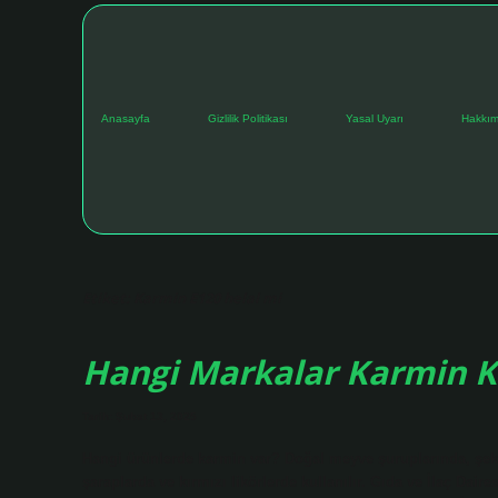
Anasayfa
Gizlilik Politikası
Yasal Uyarı
Hakkım
Etiket:
Karmin E120 helal mi
Hangi Markalar Karmin K
Tarih: Şubat 13, 2025
Hangi ürünlerde karmin var? Doğal meyve şuruplarında, şek
şaraplarda ve kırmızı likörlerde kullanılır. Gıda ve İlaç Dai