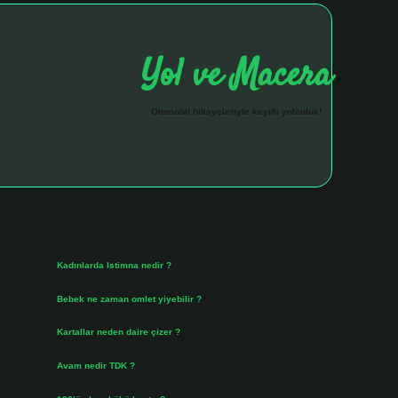
Yol ve Macera
Otomobil hikayeleriyle keyifli yolculuk!
Sidebar
hiltonbet giriş a
Son Yazılar
Kadınlarda Istimna nedir ?
Ağustos 7, 2026
Bebek ne zaman omlet yiyebilir ?
Ağustos 6, 2026
Kartallar neden daire çizer ?
Ağustos 5, 2026
Avam nedir TDK ?
Ağustos 4, 2026