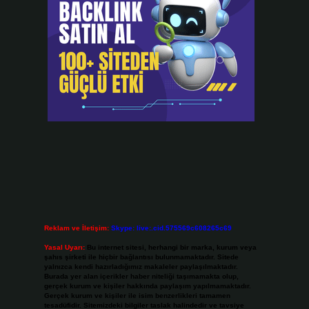
Reklam ve İletişim:
Skype: live:.cid.575569c608265c69
Yasal Uyarı:
Bu internet sitesi, herhangi bir marka, kurum veya
şahıs şirketi ile hiçbir bağlantısı bulunmamaktadır. Sitede
yalnızca kendi hazırladığımız makaleler paylaşılmaktadır.
Burada yer alan içerikler haber niteliği taşımamakta olup,
gerçek kurum ve kişiler hakkında paylaşım yapılmamaktadır.
Gerçek kurum ve kişiler ile isim benzerlikleri tamamen
tesadüfidir. Sitemizdeki bilgiler taslak halindedir ve tavsiye