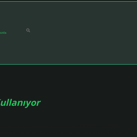
ızda
ullanıyor
erlemelerde, keklerde, dondurmalarda, salamlarda, sosislerde,
resi (FDA) tarafından kozmetiklerde göz farı üretiminde onaylanan tek