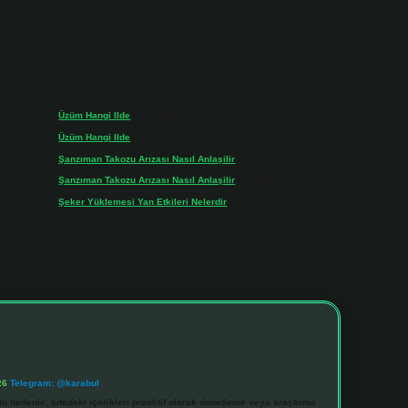
Son yorumlar
Üzüm Hangi Ilde
için
admin
Üzüm Hangi Ilde
için
Rabia
Şanzıman Takozu Arızası Nasıl Anlaşilir
için
admin
Şanzıman Takozu Arızası Nasıl Anlaşilir
için
Rüveyda
Şeker Yüklemesi Yan Etkileri Nelerdir
için
admin
26
Telegram: @karabul
u nedenle, sitedeki içerikleri proaktif olarak denetleme veya araştırma