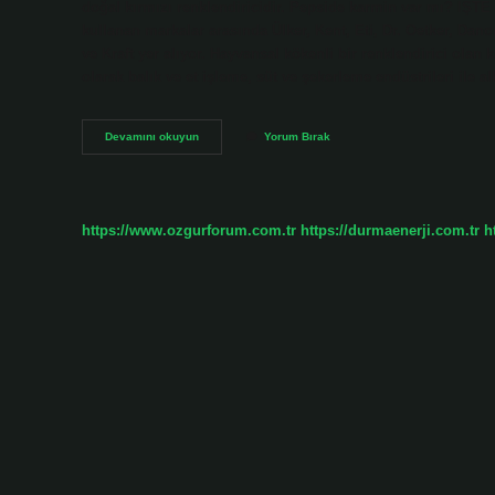
doğal kırmızı renklendiricidir. Pepside karmin var mı?
kullanan markalar arasında Ülker, Kent, Eti, Dr. Oetker, Dan
ve Kraft yer alıyor. Hayvansal kökenli bir renklendirici olan 
olarak balık ve et işleme, süt ve şekerleme endüstrileri ile a
Hangi
Devamını okuyun
Yorum Bırak
Markalar
Karmin
Kullanıyor
https://www.ozgurforum.com.tr
https://durmaenerji.com.tr
h