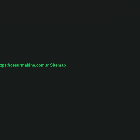
 İŞTE EN ÇOK KULLANILAN MARKALARDAN BAZILARI Karmin’i en çok
one, Pınar, CocaCola, Pepsi, Algida, Unilever, P&G, Capy, Panda, Nestle
karmin, binlerce yıldır kullanılıyor. E120 hangi gıdalarda var? E120 esas
lkollü ve alkolsüz içeceklerde kullanılır. E120 ayrıca sosis,…
ttps://cesurmakine.com.tr
Sitemap