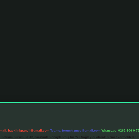
mail:
backlinkpaneli@gmail.com
Teams:
forumhizmeti@gmail.com
Whatsapp: 0262 606 0 7
e İletişim Kurumu (BTK) tarafından onaylanmış bir Yer Sağlayıcı olarak hizmet vermektedir. B