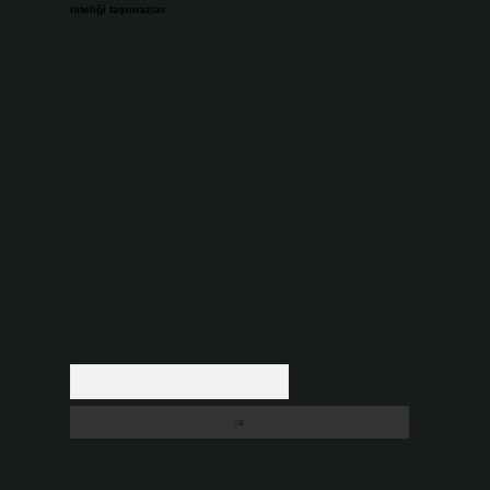
niteliği taşımazlar.
Sitemiz, 5651 Sayılı Kanun gereğince Bilgi Teknolojileri ve
İletişim Kurumu (BTK) tarafından onaylanmış bir Yer Sağlayıcı
olarak hizmet vermektedir. Bu nedenle, sitedeki içerikleri
proaktif olarak denetleme veya araştırma yükümlülüğümüz
bulunmamaktadır. Ancak, üyelerimiz yazdıkları içeriklerin
sorumluluğunu taşımakta olup, siteye üye olarak bu
sorumluluğu kabul etmiş sayılırlar.
Hukuka ve yasal düzenlemelere aykırı olduğunu
düşündüğünüz içerikleri,
backlinkpanelicomtr@gmail.com
adresine bildirmeniz halinde, ilgili içerikler yasal süre
içerisinde sitemizden kaldırılacaktır.
Arama