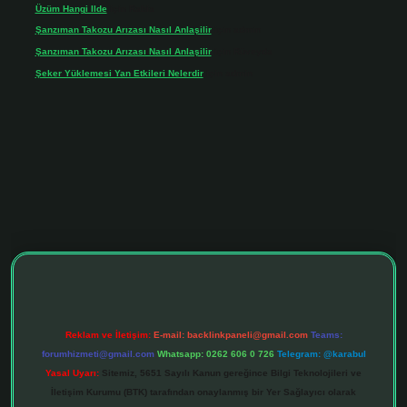
Üzüm Hangi Ilde
için
Rabia
Şanzıman Takozu Arızası Nasıl Anlaşilir
için
admin
Şanzıman Takozu Arızası Nasıl Anlaşilir
için
Rüveyda
Şeker Yüklemesi Yan Etkileri Nelerdir
için
admin
ltonbet giriş adresi
tulipbett.net
Reklam ve İletişim:
E-mail:
backlinkpaneli@gmail.com
Teams:
forumhizmeti@gmail.com
Whatsapp: 0262 606 0 726
Telegram: @karabul
Yasal Uyarı:
Sitemiz, 5651 Sayılı Kanun gereğince Bilgi Teknolojileri ve
İletişim Kurumu (BTK) tarafından onaylanmış bir Yer Sağlayıcı olarak