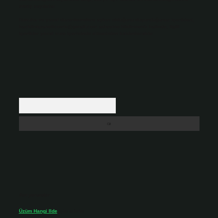
etmiş sayılırlar.
Hukuka ve yasal düzenlemelere aykırı olduğunu düşündüğünüz içerikleri,
backlinkpanelicomtr@gmail.com
adresine bildirmeniz halinde, ilgili
içerikler yasal süre içerisinde sitemizden kaldırılacaktır.
Arama
Son yorumlar
Üzüm Hangi Ilde
için
admin