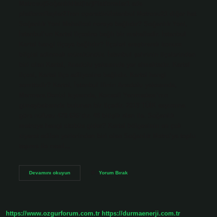
Metrosu)SoğanlıkHat(lar)Platformlar1 ada
platformRaylar2Tren operatörüİstanbul Metrosu21 diğer hat
Soğanlık Yeni Mahallesi nereye bağlıdır? Soğanlık Yeni,
İstanbul’un Kartal ilçesine bağlı bir mahalledir. İstanbul
Kartal hangi ilçeye bağlıdır? İlçeleri araştırarak konum
bilgisi edinmek mümkündür. İstanbul şehrinin ilçelerinden
biri olan Kartal, Anadolu yakasında yer almaktadır. Kartal
ilçesi, Kartal ilçe adliyesine bağlıdır. Kartal hangi
semttedir? Kartal, İstanbul ilinin Anadolu yakasında,
Marmara Denizi kıyısında, Kocaeli Yarımadası’nın
güneybatısında bulunan bir ilçedir. 2019 TÜİK sayımına
göre nüfusu 470.626’dır. 48 bitişik alan ile. Soğanlık
metroya hangi otobüs gider? Kartal bölgesinin en çok
ziyaret edilen yerlerinden biri olan Soğanlık Metro’ya toplu
taşıma ile nasıl…
Soğanlık
Devamını okuyun
Yorum Bırak
Hangi
Ile
Bağlı
https://www.ozgurforum.com.tr
https://durmaenerji.com.tr