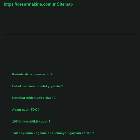
https://cesurmakine.com.tr
Sitemap
Sidebar
Son Yazılar
Kadınlarda Istimna nedir ?
Ağustos 7, 2026
Bebek ne zaman omlet yiyebilir ?
Ağustos 6, 2026
Kartallar neden daire çizer ?
Ağustos 5, 2026
Avam nedir TDK ?
Ağustos 4, 2026
100’ün karekökü kaçtır ?
Ağustos 3, 2026
140 sayısının kaç tane asal olmayan çarpanı vardır ?
Ağustos 3, 2026