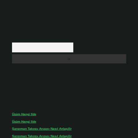
içerikler yasal süre içerisinde sitemizden kaldırılacaktır.
Arama
Son yorumlar
Üzüm Hangi Ilde
için
admin
Üzüm Hangi Ilde
için
Rabia
Şanzıman Takozu Arızası Nasıl Anlaşilir
için
admin
Şanzıman Takozu Arızası Nasıl Anlaşilir
için
Rüveyda