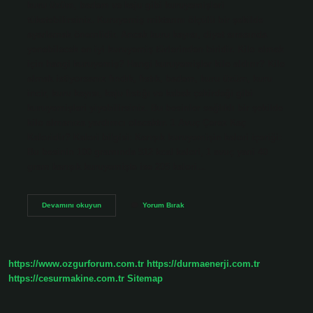
kuru üzüm, badem ve kaju gibi kuruyemişleri
tüketebilirsiniz. Kuruyemiş miktarını ölçülü bir şekilde
ayarlamak önemlidir. Ancak kuru kayısı, diyet sırasında
yenebilecek en iyi kuruyemiş türlerinden biridir. Kilo almak
için hangi kuruyemiş? Hangi kuruyemişler kilo aldırır? Kilo
almak istiyorsanız fındık, fıstık, badem, kuru üzüm, kuru
incir, kuru kayısı, kaju fıstığı ve kabak çekirdeği gibi
kuruyemişleri yiyebilirsiniz. Bu besinler sağlıklı bir şekilde
kilo almanıza yardımcı olacaktır. 1 Avuç Çerez Kaç
Kaloridir? Kalori bilgisi: Karışık kuruyemişin kalori içeriği:
Bu besinin 100 gramında 512 kcal kalori, 1 avuç yani 40
gram karışık kuruyemişte ise 205 kalori…
En
Devamını okuyun
Yorum Bırak
Az
Kalori
Çerez
Hangisi
https://www.ozgurforum.com.tr
https://durmaenerji.com.tr
https://cesurmakine.com.tr
Sitemap