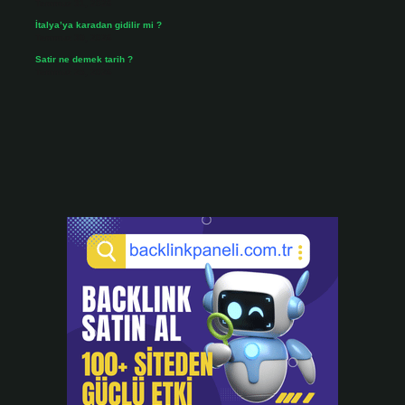
Temmuz 31, 2026
İtalya’ya karadan gidilir mi ?
Temmuz 30, 2026
Satir ne demek tarih ?
Temmuz 25, 2026