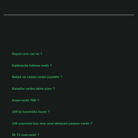
Sidebar
Son Yazılar
Suyun ısısı var mı ?
Ağustos 8, 2026
Kadınlarda Istimna nedir ?
Ağustos 7, 2026
Bebek ne zaman omlet yiyebilir ?
Ağustos 6, 2026
Kartallar neden daire çizer ?
Ağustos 5, 2026
Avam nedir TDK ?
Ağustos 4, 2026
100’ün karekökü kaçtır ?
Ağustos 3, 2026
140 sayısının kaç tane asal olmayan çarpanı vardır ?
Ağustos 3, 2026
İlk 72 saat nedir ?