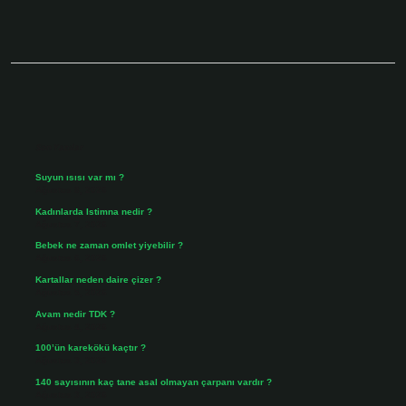
Sidebar
Son Yazılar
Suyun ısısı var mı ?
Ağustos 8, 2026
Kadınlarda Istimna nedir ?
Ağustos 7, 2026
Bebek ne zaman omlet yiyebilir ?
Ağustos 6, 2026
Kartallar neden daire çizer ?
Ağustos 5, 2026
Avam nedir TDK ?
Ağustos 4, 2026
100’ün karekökü kaçtır ?
Ağustos 3, 2026
140 sayısının kaç tane asal olmayan çarpanı vardır ?
Ağustos 3, 2026