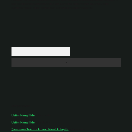
backlinkpanelicomtr@gmail.com
adresine bildirmeniz halinde, ilgili
içerikler yasal süre içerisinde sitemizden kaldırılacaktır.
Arama
Son yorumlar
Üzüm Hangi Ilde
için
admin
Üzüm Hangi Ilde
için
Rabia
Şanzıman Takozu Arızası Nasıl Anlaşilir
için
admin