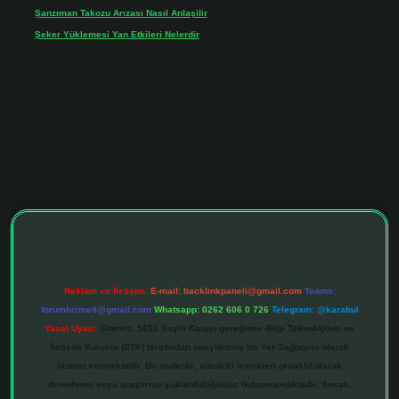
Şanzıman Takozu Arızası Nasıl Anlaşilir
için
Rüveyda
Şeker Yüklemesi Yan Etkileri Nelerdir
için
admin
ltonbet giriş adresi
tulipbett.net
Reklam ve İletişim:
E-mail:
backlinkpaneli@gmail.com
Teams:
forumhizmeti@gmail.com
Whatsapp: 0262 606 0 726
Telegram: @karabul
Yasal Uyarı:
Sitemiz, 5651 Sayılı Kanun gereğince Bilgi Teknolojileri ve
İletişim Kurumu (BTK) tarafından onaylanmış bir Yer Sağlayıcı olarak
hizmet vermektedir. Bu nedenle, sitedeki içerikleri proaktif olarak
denetleme veya araştırma yükümlülüğümüz bulunmamaktadır. Ancak,