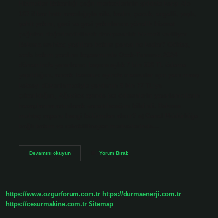
Hizmetler Bakanlığı çağrı merkezlerinin şiddete karşı Alo
183 ihbar hattı aracılığıyla aile, kadın, çocuk, engelli, yaşlı,
şehit yakını, gazi ve gazi yakınlarına yönelik hizmet
çağrıları değerlendirilerek danışmanlık hizmeti veriliyor.
Bakıma muhtaç yaşlılara bakım parası ne kadar? Göktaş,
evde bakım yardımı kapsamında Ocak-Temmuz 2024
döneminde yararlanıcı başına aylık 7 bin 608 TL ödeme
yapıldığını, ancak Temmuz ayında memurlar için yeni maaş
katsayı düzenlemesiyle yardımın 9 bin 77 TL’ye
çıkarıldığını, Ağustos ayında ise ödemelerin yararlanıcıların
hesaplarına artırılarak yansıtılacağını bildirdi. Bakıma
muhtaç raporu hangi bölümden alınır? a) Genel Müdürlüğe
bağlı bakım ve rehabilitasyon merkezlerinde…
Bakıma
Devamını okuyun
Yorum Bırak
Muhtaç
Kim
Aranır
https://www.ozgurforum.com.tr
https://durmaenerji.com.tr
https://cesurmakine.com.tr
Sitemap