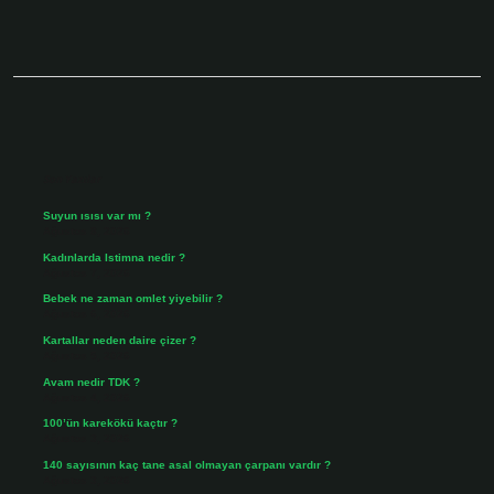
Sidebar
Son Yazılar
Suyun ısısı var mı ?
Ağustos 8, 2026
Kadınlarda Istimna nedir ?
Ağustos 7, 2026
Bebek ne zaman omlet yiyebilir ?
Ağustos 6, 2026
Kartallar neden daire çizer ?
Ağustos 5, 2026
Avam nedir TDK ?
Ağustos 4, 2026
100’ün karekökü kaçtır ?
Ağustos 3, 2026
140 sayısının kaç tane asal olmayan çarpanı vardır ?
Ağustos 3, 2026