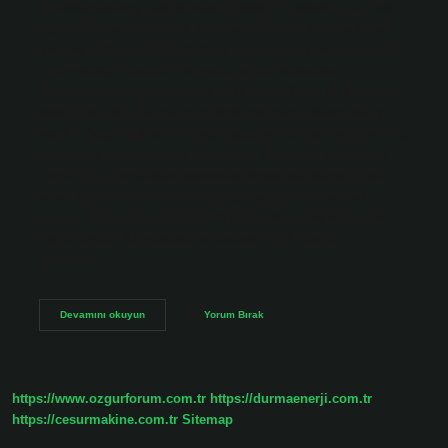
gıdıklanıyormuş gibi kıkırdadı (Bekir Büyükarkın). 2. Çok
üşümek, buz gibi olmak, kıkırdamak: Gece burada kalsak
kıkırdarız (Ahmet Râsim). Kıkır kıkır gülmek bir deyim mi?
“Kıkırdamak” deyimi Türkçede en sık kullanılan
deyimlerden biridir. Kıpkızıl nasıl yazılır? Her tarafı kırmızı
anlamına gelir. Bu kelime sıklıkla crimson olarak yanlış
yazılır. Doğru kullanımı purple şeklinde olmalıdır. Kıvrılmış
nasıl yazılır? Bükülmüş, bükülmüş şeylerden oluşan bir
kıvrım. Bu, kıvrılmanın sonunda oluşan alt dalgayı ifade
eder. Bu kelime genellikle yanlış olarak “curl” olarak
yazılır. Kındırık ne demek TDK? Hoşşik: Şımarık, Hoppa.
Tarih: Aralık. Kıkırdamak ne demek TDK? Cluck:
soğuktan…
Kıkır
Devamını okuyun
Yorum Bırak
Kıkır
Nasıl
Yazılır
https://www.ozgurforum.com.tr
https://durmaenerji.com.tr
https://cesurmakine.com.tr
Sitemap