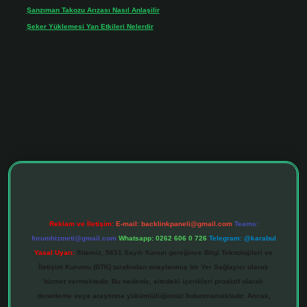
Şanzıman Takozu Arızası Nasıl Anlaşilir
için
Rüveyda
Şeker Yüklemesi Yan Etkileri Nelerdir
için
admin
tonbet giriş adresi
tulipbett.net
Reklam ve İletişim:
E-mail:
backlinkpaneli@gmail.com
Teams:
forumhizmeti@gmail.com
Whatsapp: 0262 606 0 726
Telegram: @karabul
Yasal Uyarı:
Sitemiz, 5651 Sayılı Kanun gereğince Bilgi Teknolojileri ve
İletişim Kurumu (BTK) tarafından onaylanmış bir Yer Sağlayıcı olarak
hizmet vermektedir. Bu nedenle, sitedeki içerikleri proaktif olarak
denetleme veya araştırma yükümlülüğümüz bulunmamaktadır. Ancak,