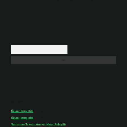
backlinkpanelicomtr@gmail.com
adresine bildirmeniz halinde, ilgili
içerikler yasal süre içerisinde sitemizden kaldırılacaktır.
Arama
Son yorumlar
Üzüm Hangi Ilde
için
admin
Üzüm Hangi Ilde
için
Rabia
Şanzıman Takozu Arızası Nasıl Anlaşilir
için
admin