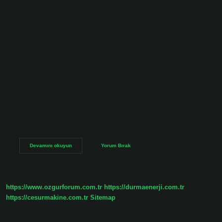
yanlış yazılır. Doğru kullanımı sarı çiçek şeklinde olmalıdır.
Sarı çiyan nasıl yazılır? Bu kelime sıklıkla yanlış olarak sarı
kırkayak olarak yazılır. Doğru kullanımı sarı kırkayak
şeklinde olmalıdır. Çiçek nasıl yazılır TDK? Hem sosyal
medyada hem de günlük hayatta kullanılan çiçek kelimesi
uzun yıllardır dilimizde yaygın olarak bulunmaktadır. Türk
Dil Kurumu’na (TDK) göre farklı anlamları olan çiçek
kelimesi Türkçe’de tek başına veya farklı ifadelerle birlikte
kullanılabilmektedir. Sarıçam nasıl yazılır? Sarıçam (bitki)
Sarıçam (Pinus sylvestris), Pinaceae familyasından Kuzey
Avrupa, Kuzey Asya, İspanya ve Anadolu’da yayılış
gösteren bir çam türüdür. Sarı çiçek nedir?…
Sarı
Devamını okuyun
Yorum Bırak
Çiçek
Nasıl
Yazılır
https://www.ozgurforum.com.tr
https://durmaenerji.com.tr
https://cesurmakine.com.tr
Sitemap