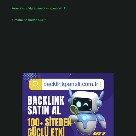
Temmuz 25, 2026
Aras kargo’da adıma kargo var mı ?
Temmuz 25, 2026
1 milim ne kadar olur ?
Temmuz 24, 2026