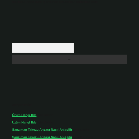
içerikler yasal süre içerisinde sitemizden kaldırılacaktır.
Arama
Son yorumlar
Üzüm Hangi Ilde
için
admin
Üzüm Hangi Ilde
için
Rabia
Şanzıman Takozu Arızası Nasıl Anlaşilir
için
admin
Şanzıman Takozu Arızası Nasıl Anlaşilir
için
Rüveyda