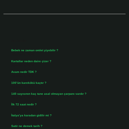
Sidebar
Son Yazılar
Bebek ne zaman omlet yiyebilir ?
Ağustos 6, 2026
Kartallar neden daire çizer ?
Ağustos 5, 2026
Avam nedir TDK ?
Ağustos 4, 2026
100’ün karekökü kaçtır ?
Ağustos 3, 2026
140 sayısının kaç tane asal olmayan çarpanı vardır ?
Ağustos 3, 2026
İlk 72 saat nedir ?
Temmuz 31, 2026
İtalya’ya karadan gidilir mi ?
Temmuz 30, 2026
Satir ne demek tarih ?