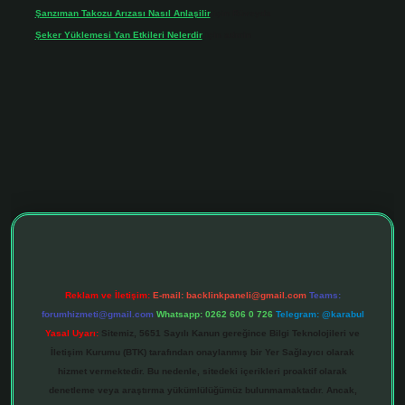
Şanzıman Takozu Arızası Nasıl Anlaşilir
için
Rüveyda
Şeker Yüklemesi Yan Etkileri Nelerdir
için
admin
ltonbet giriş adresi
tulipbett.net
Reklam ve İletişim:
E-mail:
backlinkpaneli@gmail.com
Teams:
forumhizmeti@gmail.com
Whatsapp: 0262 606 0 726
Telegram: @karabul
Yasal Uyarı:
Sitemiz, 5651 Sayılı Kanun gereğince Bilgi Teknolojileri ve
İletişim Kurumu (BTK) tarafından onaylanmış bir Yer Sağlayıcı olarak
hizmet vermektedir. Bu nedenle, sitedeki içerikleri proaktif olarak
denetleme veya araştırma yükümlülüğümüz bulunmamaktadır. Ancak,