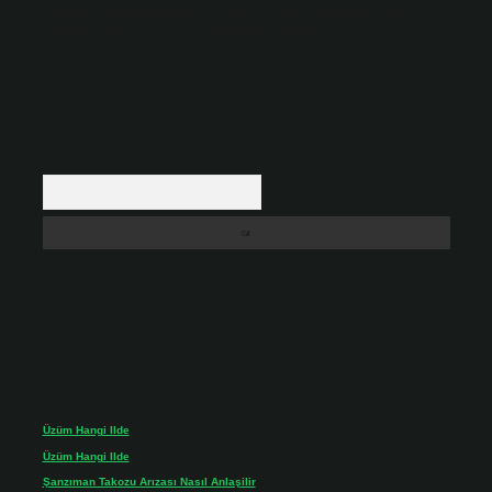
backlinkpanelicomtr@gmail.com
adresine bildirmeniz halinde, ilgili
içerikler yasal süre içerisinde sitemizden kaldırılacaktır.
Arama
Son yorumlar
Üzüm Hangi Ilde
için
admin
Üzüm Hangi Ilde
için
Rabia
Şanzıman Takozu Arızası Nasıl Anlaşilir
için
admin