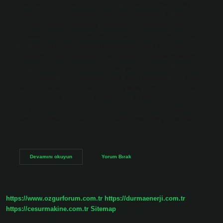
yetiştirebileceğiniz uzun ömürlü çiçekler listesinde başı
çekiyor. Bodrum papatyası Asteracaea ailesine ait. Bu
çiçeğin mızrak şeklindeki yapraklarının kenarları bazı
çeşitlerde pürüzsüz, bazılarında ise tırtıklıdır. Hangi çiçek
hiç solmaz? Hiçbir zaman solmayan çiçek: Ölmezotu. En
dayanıklı çiçek hangisidir? Kardelenler. Soğuğa dayanıklı
çiçekler dendiğinde akla ilk gelen şey, adından da
anlaşılacağı üzere, kardelenlerdir. Ocak ayından Mart ayının
sonuna kadar çiçek açan ve bu kış aylarında en çok üretken
olan bir çiçek türü olan kardelenler, -20 dereceye kadar
düşük sıcaklıklara dayanabilir. Hangi çiçek uzun yaşar?
Oturma odası için çok yıllık çiçekler arasında şunlar yer
alır:…
Hangi
Devamını okuyun
Yorum Bırak
Çiçeğin
Ömrü
Uzun
Olur
https://www.ozgurforum.com.tr
https://durmaenerji.com.tr
https://cesurmakine.com.tr
Sitemap