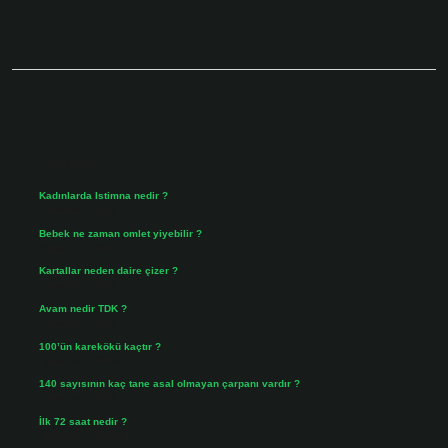
Sidebar
Son Yazılar
Kadınlarda Istimna nedir ?
Ağustos 7, 2026
Bebek ne zaman omlet yiyebilir ?
Ağustos 6, 2026
Kartallar neden daire çizer ?
Ağustos 5, 2026
Avam nedir TDK ?
Ağustos 4, 2026
100’ün karekökü kaçtır ?
Ağustos 3, 2026
140 sayısının kaç tane asal olmayan çarpanı vardır ?
Ağustos 3, 2026
İlk 72 saat nedir ?
Temmuz 31, 2026