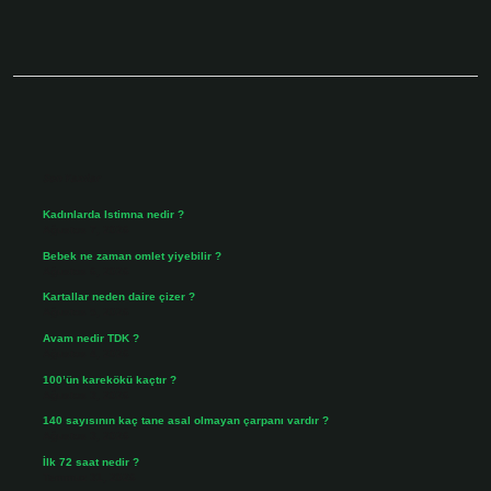
Sidebar
Son Yazılar
Kadınlarda Istimna nedir ?
Ağustos 7, 2026
Bebek ne zaman omlet yiyebilir ?
Ağustos 6, 2026
Kartallar neden daire çizer ?
Ağustos 5, 2026
Avam nedir TDK ?
Ağustos 4, 2026
100’ün karekökü kaçtır ?
Ağustos 3, 2026
140 sayısının kaç tane asal olmayan çarpanı vardır ?
Ağustos 3, 2026
İlk 72 saat nedir ?
Temmuz 31, 2026