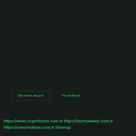
eyaletten eyalete değişmekle birlikte genel olarak kamu
kaynaklarını kullanarak ekonomik sektörde faaliyet gösteren
hükümet kuruluşlarını ifade eder. KİT olan kurumlar
hangileri? Kamu İktisadi Teşebbüsleri (KİT) ve bağlı
ortaklıkları arasında Çay-Kur, Devlet Malzeme Ofisi, Elektrik
Üretim A.Ş., Et ve Süt Kurumu, Makine ve Kimya Endüstrisi
Kurumu, Toprak Mahsulleri Kurumu, Türkiye Elektrik
Dağıtım A.Ş. (TEDAŞ), Tarım İşletmeleri Genel Müdürlüğü
(TİGEM), Türkiye Taşkömürü Kurumu ve Türkiye Petrolleri
Anonim Şirketi yer almaktadır… KİT amacı nedir? Devlete
ait bir işletme (SOE), hükümet tarafından ticari faaliyetlerde
bulunmak üzere kurulan bir kuruluştur. Hükümet genellikle
belirli faaliyetleri yürütmek üzere yetkilendirilmiş…
Ki̇T
Devamını okuyun
Yorum Bırak
Ne
Demek
Iktisadi
https://www.ozgurforum.com.tr
https://durmaenerji.com.tr
https://cesurmakine.com.tr
Sitemap