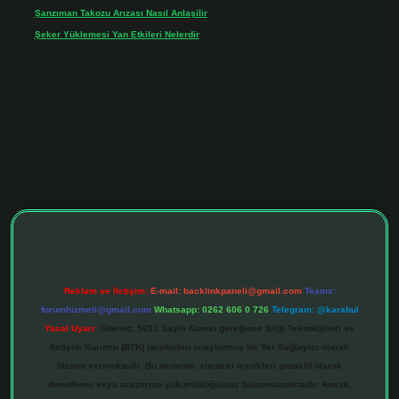
Şanzıman Takozu Arızası Nasıl Anlaşilir
için
Rüveyda
Şeker Yüklemesi Yan Etkileri Nelerdir
için
admin
ipbett.net
Reklam ve İletişim:
E-mail:
backlinkpaneli@gmail.com
Teams:
forumhizmeti@gmail.com
Whatsapp: 0262 606 0 726
Telegram: @karabul
Yasal Uyarı:
Sitemiz, 5651 Sayılı Kanun gereğince Bilgi Teknolojileri ve
İletişim Kurumu (BTK) tarafından onaylanmış bir Yer Sağlayıcı olarak
hizmet vermektedir. Bu nedenle, sitedeki içerikleri proaktif olarak
denetleme veya araştırma yükümlülüğümüz bulunmamaktadır. Ancak,