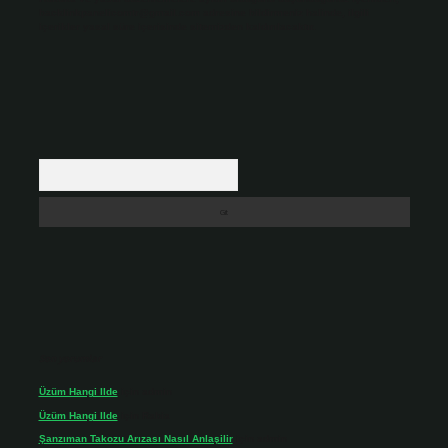
backlinkpanelicomtr@gmail.com
adresine bildirmeniz halinde, ilgili
içerikler yasal süre içerisinde sitemizden kaldırılacaktır.
Arama
Son yorumlar
Üzüm Hangi Ilde
için
admin
Üzüm Hangi Ilde
için
Rabia
Şanzıman Takozu Arızası Nasıl Anlaşilir
için
admin