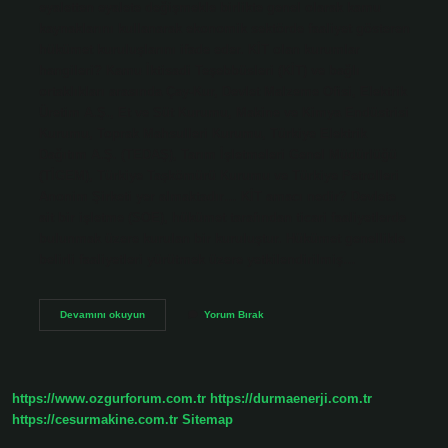
eyaletten eyalete değişmekle birlikte genel olarak kamu
kaynaklarını kullanarak ekonomik sektörde faaliyet gösteren
hükümet kuruluşlarını ifade eder. KİT olan kurumlar
hangileri? Kamu İktisadi Teşebbüsleri (KİT) ve bağlı
ortaklıkları arasında Çay-Kur, Devlet Malzeme Ofisi, Elektrik
Üretim A.Ş., Et ve Süt Kurumu, Makine ve Kimya Endüstrisi
Kurumu, Toprak Mahsulleri Kurumu, Türkiye Elektrik
Dağıtım A.Ş. (TEDAŞ), Tarım İşletmeleri Genel Müdürlüğü
(TİGEM), Türkiye Taşkömürü Kurumu ve Türkiye Petrolleri
Anonim Şirketi yer almaktadır… KİT amacı nedir? Devlete
ait bir işletme (SOE), hükümet tarafından ticari faaliyetlerde
bulunmak üzere kurulan bir kuruluştur. Hükümet genellikle
belirli faaliyetleri yürütmek üzere yetkilendirilmiş…
Ki̇T
Devamını okuyun
Yorum Bırak
Ne
Demek
Iktisadi
https://www.ozgurforum.com.tr
https://durmaenerji.com.tr
https://cesurmakine.com.tr
Sitemap