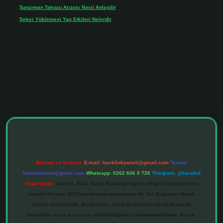
Şanzıman Takozu Arızası Nasıl Anlaşilir
için
Rüveyda
Şeker Yüklemesi Yan Etkileri Nelerdir
için
admin
tonbet giriş adresi
tulipbett.net
Reklam ve İletişim:
E-mail:
backlinkpaneli@gmail.com
Teams:
forumhizmeti@gmail.com
Whatsapp: 0262 606 0 726
Telegram: @karabul
Yasal Uyarı:
Sitemiz, 5651 Sayılı Kanun gereğince Bilgi Teknolojileri ve
İletişim Kurumu (BTK) tarafından onaylanmış bir Yer Sağlayıcı olarak
hizmet vermektedir. Bu nedenle, sitedeki içerikleri proaktif olarak
denetleme veya araştırma yükümlülüğümüz bulunmamaktadır. Ancak,