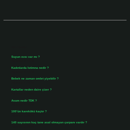
Sidebar
Son Yazılar
Suyun ısısı var mı ?
Ağustos 8, 2026
Kadınlarda Istimna nedir ?
Ağustos 7, 2026
Bebek ne zaman omlet yiyebilir ?
Ağustos 6, 2026
Kartallar neden daire çizer ?
Ağustos 5, 2026
Avam nedir TDK ?
Ağustos 4, 2026
100’ün karekökü kaçtır ?
Ağustos 3, 2026
140 sayısının kaç tane asal olmayan çarpanı vardır ?
Ağustos 3, 2026