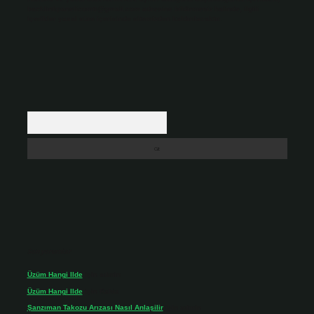
backlinkpanelicomtr@gmail.com
adresine bildirmeniz halinde, ilgili
içerikler yasal süre içerisinde sitemizden kaldırılacaktır.
Arama
Son yorumlar
Üzüm Hangi Ilde
için
admin
Üzüm Hangi Ilde
için
Rabia
Şanzıman Takozu Arızası Nasıl Anlaşilir
için
admin