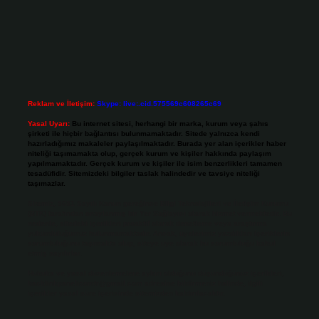
Reklam ve İletişim:
Skype: live:.cid.575569c608265c69
Yasal Uyarı:
Bu internet sitesi, herhangi bir marka, kurum veya şahıs
şirketi ile hiçbir bağlantısı bulunmamaktadır. Sitede yalnızca kendi
hazırladığımız makaleler paylaşılmaktadır. Burada yer alan içerikler haber
niteliği taşımamakta olup, gerçek kurum ve kişiler hakkında paylaşım
yapılmamaktadır. Gerçek kurum ve kişiler ile isim benzerlikleri tamamen
tesadüfidir. Sitemizdeki bilgiler taslak halindedir ve tavsiye niteliği
taşımazlar.
Sitemiz, 5651 Sayılı Kanun gereğince Bilgi Teknolojileri ve İletişim Kurumu
(BTK) tarafından onaylanmış bir Yer Sağlayıcı olarak hizmet vermektedir. Bu
nedenle, sitedeki içerikleri proaktif olarak denetleme veya araştırma
yükümlülüğümüz bulunmamaktadır. Ancak, üyelerimiz yazdıkları içeriklerin
sorumluluğunu taşımakta olup, siteye üye olarak bu sorumluluğu kabul
etmiş sayılırlar.
Hukuka ve yasal düzenlemelere aykırı olduğunu düşündüğünüz içerikleri,
backlinkpanelicomtr@gmail.com
adresine bildirmeniz halinde, ilgili
içerikler yasal süre içerisinde sitemizden kaldırılacaktır.