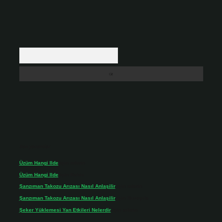
Arama
Son yorumlar
Üzüm Hangi Ilde
için
admin
Üzüm Hangi Ilde
için
Rabia
Şanzıman Takozu Arızası Nasıl Anlaşilir
için
admin
Şanzıman Takozu Arızası Nasıl Anlaşilir
için
Rüveyda
Şeker Yüklemesi Yan Etkileri Nelerdir
için
admin