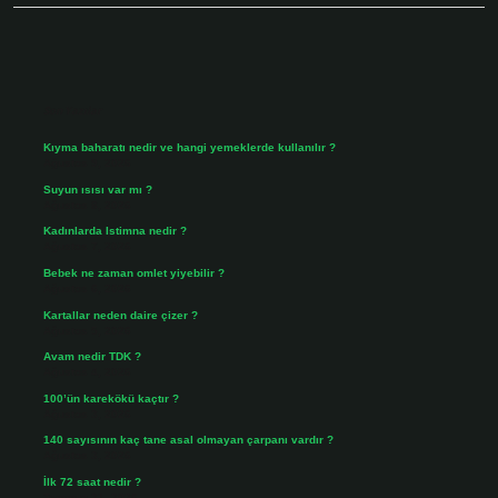
Sidebar
Son Yazılar
Kıyma baharatı nedir ve hangi yemeklerde kullanılır ?
Ağustos 9, 2026
Suyun ısısı var mı ?
Ağustos 8, 2026
Kadınlarda Istimna nedir ?
Ağustos 7, 2026
Bebek ne zaman omlet yiyebilir ?
Ağustos 6, 2026
Kartallar neden daire çizer ?
Ağustos 5, 2026
Avam nedir TDK ?
Ağustos 4, 2026
100’ün karekökü kaçtır ?
Ağustos 3, 2026
140 sayısının kaç tane asal olmayan çarpanı vardır ?
Ağustos 3, 2026
İlk 72 saat nedir ?
Temmuz 31, 2026