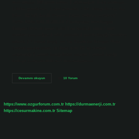
malzemeler: 300 gram kıyma, 1 adet soğan, 1 diş sarımsak,
2 dilim galeta unu, 1 adet yumurta, 1 tatlı kaşığı kırmızı toz
biber, 1/2 tatlı kaşığı kimyon. Fellah köfteye ne katılır?
Fellah Köfte MALZEMELER 2 su bardağı ince bulgur
Bulguru örtecek kadar sıcak 1 su bardağı irmik 1 adet
rendelenmiş soğan 1 adet yumurta 1 yemek kaşığı domates
salçası 2-3 yemek kaşığı un Tuz Karabiber Kimyon Koyu
kıvama gelene kadar su Sosu için; 1/2 su bardağı
zeytinyağı 2 yemek kaşığı biber salçası 1 yemek kaşığı…
Köfteye zerdeçal atılır mı? Ana malzemesi…
Cızbız
Devamını okuyun
10 Yorum
Köfteye
Ne
Katılır
https://www.ozgurforum.com.tr
https://durmaenerji.com.tr
https://cesurmakine.com.tr
Sitemap