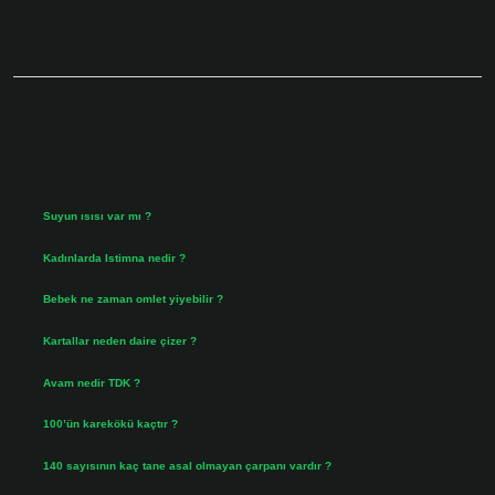
Sidebar
Son Yazılar
Suyun ısısı var mı ?
Ağustos 8, 2026
Kadınlarda Istimna nedir ?
Ağustos 7, 2026
Bebek ne zaman omlet yiyebilir ?
Ağustos 6, 2026
Kartallar neden daire çizer ?
Ağustos 5, 2026
Avam nedir TDK ?
Ağustos 4, 2026
100’ün karekökü kaçtır ?
Ağustos 3, 2026
140 sayısının kaç tane asal olmayan çarpanı vardır ?
Ağustos 3, 2026