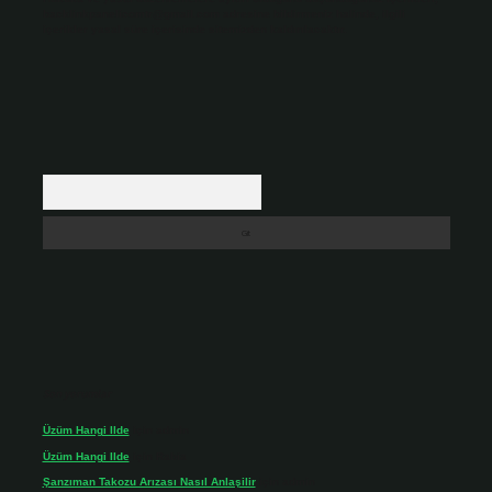
backlinkpanelicomtr@gmail.com
adresine bildirmeniz halinde, ilgili
içerikler yasal süre içerisinde sitemizden kaldırılacaktır.
Arama
Son yorumlar
Üzüm Hangi Ilde
için
admin
Üzüm Hangi Ilde
için
Rabia
Şanzıman Takozu Arızası Nasıl Anlaşilir
için
admin