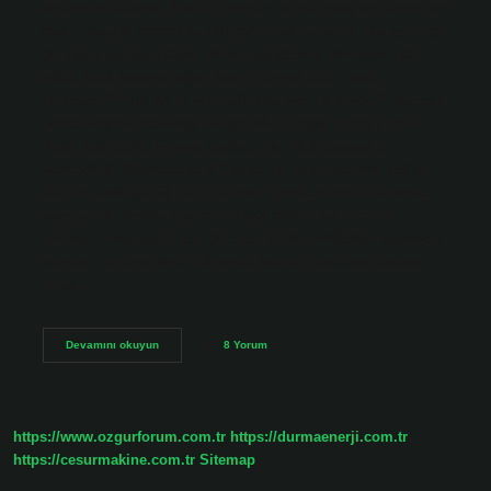
demektir. Bu isim, Kur’an-ı Kerim’in bazı sure ve ayetlerinin
belirli olaylar sebebiyle vahyedilmesine verilir. Her ayet için
bir vahiy sebebi yoktur. Vahiy sebeplerini bilmenin yolu
sahih hadislerden geçer. Kuranı Kerim nasıl nazil
olmuştur? “Kur’an’ın vahyedilmesi kaç yıl sürdü?” sorusu
birçok kişinin sorduğu bir sorudur. Kutsal Kur’an, Yüce
Allah tarafından Peygamberimiz Hz. Muhammed’e
vahyedildi. Muhammed’e Cebrail ve vahiy yoluyla iletildi.
Kur’an, yaklaşık 23 yıllık bir süre içinde parçalar halinde
vahyedildi. Kuranı Kerimin nüzûl ortamı ne demek?
Kur’an’ı anlamamız için bize bu faydalı imkânları sağlayan
ortama “vahiy ortamı” diyoruz. Kuranı Kerim ne zaman
nazil…
Kuranın
Devamını okuyun
8 Yorum
Nazil
Olması
Ne
Demektir
https://www.ozgurforum.com.tr
https://durmaenerji.com.tr
https://cesurmakine.com.tr
Sitemap