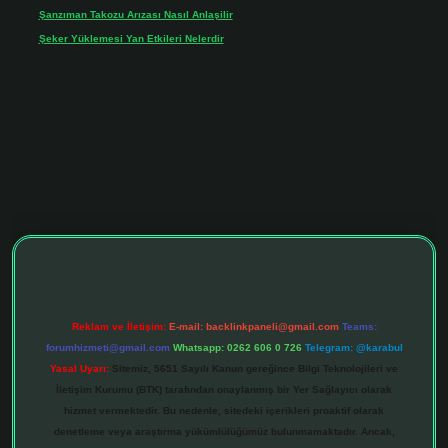
Şanzıman Takozu Arızası Nasıl Anlaşilir
için
Rüveyda
Şeker Yüklemesi Yan Etkileri Nelerdir
için
admin
tonbet giriş adresi
tulipbett.net
Reklam ve İletişim:
E-mail:
backlinkpaneli@gmail.com
Teams:
forumhizmeti@gmail.com
Whatsapp: 0262 606 0 726
Telegram: @karabul
Yasal Uyarı:
Sitemiz, 5651 Sayılı Kanun gereğince Bilgi Teknolojileri ve
İletişim Kurumu (BTK) tarafından onaylanmış bir Yer Sağlayıcı olarak
hizmet vermektedir. Bu nedenle, sitedeki içerikleri proaktif olarak
denetleme veya araştırma yükümlülüğümüz bulunmamaktadır. Ancak,