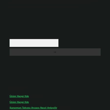
backlinkpanelicomtr@gmail.com
adresine bildirmeniz halinde, ilgili
içerikler yasal süre içerisinde sitemizden kaldırılacaktır.
Arama
Son yorumlar
Üzüm Hangi Ilde
için
admin
Üzüm Hangi Ilde
için
Rabia
Şanzıman Takozu Arızası Nasıl Anlaşilir
için
admin