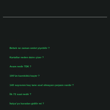
Sidebar
Son Yazılar
Bebek ne zaman omlet yiyebilir ?
Ağustos 6, 2026
Kartallar neden daire çizer ?
Ağustos 5, 2026
Avam nedir TDK ?
Ağustos 4, 2026
100’ün karekökü kaçtır ?
Ağustos 3, 2026
140 sayısının kaç tane asal olmayan çarpanı vardır ?
Ağustos 3, 2026
İlk 72 saat nedir ?
Temmuz 31, 2026
İtalya’ya karadan gidilir mi ?
Temmuz 30, 2026