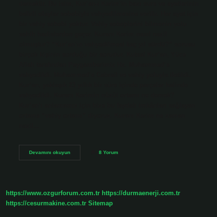
demektir. Bu isim, Kur’an-ı Kerim’in bazı sure ve ayetlerinin
belirli olaylar sebebiyle vahyedilmesine verilir. Her ayet için
bir vahiy sebebi yoktur. Vahiy sebeplerini bilmenin yolu
sahih hadislerden geçer. Kuranı Kerim nasıl nazil
olmuştur? “Kur’an’ın vahyedilmesi kaç yıl sürdü?” sorusu
birçok kişinin sorduğu bir sorudur. Kutsal Kur’an, Yüce
Allah tarafından Peygamberimiz Hz. Muhammed’e
vahyedildi. Muhammed’e Cebrail ve vahiy yoluyla iletildi.
Kur’an, yaklaşık 23 yıllık bir süre içinde parçalar halinde
vahyedildi. Kuranı Kerimin nüzûl ortamı ne demek?
Kur’an’ı anlamamız için bize bu faydalı imkânları sağlayan
ortama “vahiy ortamı” diyoruz. Kuranı Kerim ne zaman
nazil…
Kuranın
Devamını okuyun
8 Yorum
Nazil
Olması
Ne
Demektir
https://www.ozgurforum.com.tr
https://durmaenerji.com.tr
https://cesurmakine.com.tr
Sitemap