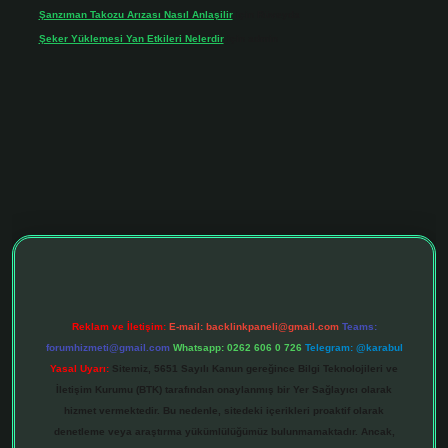
Şanzıman Takozu Arızası Nasıl Anlaşilir
için
Rüveyda
Şeker Yüklemesi Yan Etkileri Nelerdir
için
admin
tulipbett.net
Reklam ve İletişim:
E-mail:
backlinkpaneli@gmail.com
Teams:
forumhizmeti@gmail.com
Whatsapp: 0262 606 0 726
Telegram: @karabul
Yasal Uyarı:
Sitemiz, 5651 Sayılı Kanun gereğince Bilgi Teknolojileri ve
İletişim Kurumu (BTK) tarafından onaylanmış bir Yer Sağlayıcı olarak
hizmet vermektedir. Bu nedenle, sitedeki içerikleri proaktif olarak
denetleme veya araştırma yükümlülüğümüz bulunmamaktadır. Ancak,